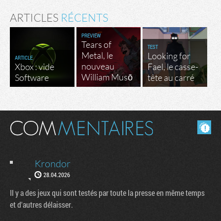
ARTICLES
RÉCENTS
PREVIEW
Tears of
TEST
Metal, le
Looking for
ARTICLE
nouveau
Xbox : vide
Fael, le casse-
William Musō
Software
tête au carré
Masquer les commentaires lus.
Krondor
28.04.2026
Il y a des jeux qui sont testés par toute la presse en même temps
et d'autres délaisser.