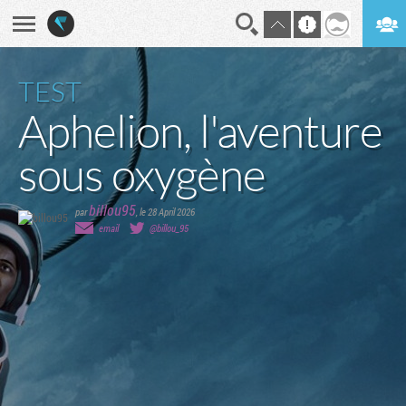
En direct
Digest
TEST
Aphelion, l'aventure
sous oxygène
billou95
par
,
le 28 April 2026
email
@billou_95