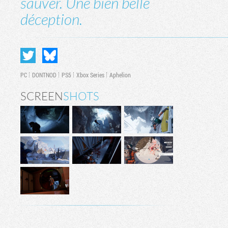
sauver. Une bien belle
déception.
PC
DONTNOD
PS5
Xbox Series
Aphelion
SCREEN
SHOTS