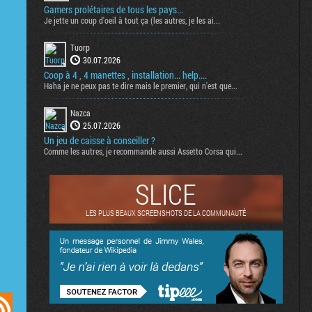
Gamers prolétaires de tous les pays...
Je jette un coup d'oeil à tout ça (les autres, je les ai...
Tuorp
30.07.2026
Coop à 4 , 4 manettes , installation... help....
Haha je ne peux pas te dire mais le premier, qui n'est que...
Nazca
25.07.2026
Un jeu de caisse à conseiller ?
Comme les autres, je recommande aussi Assetto Corsa qui...
SLICE
LES PLUS BEAUX SCREENSHOTS DE LA COMMUNAUTÉ