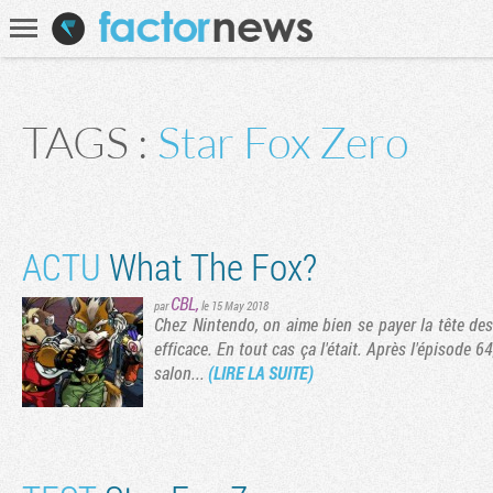
Communauté
Recherche
TAGS :
Star Fox Zero
ACTU
What The Fox?
CBL
,
par
le 15 May 2018
Chez Nintendo, on aime bien se payer la tête des
efficace. En tout cas ça l'était. Après l'épisode
salon...
(LIRE LA SUITE)