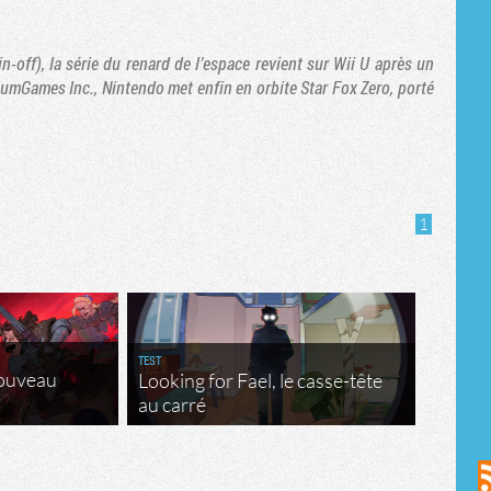
n-off), la série du renard de l’espace revient sur Wii U après un
mGames Inc., Nintendo met enfin en orbite Star Fox Zero, porté
1
TEST
nouveau
Looking for Fael, le casse-tête
au carré