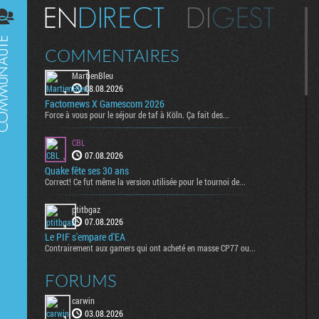
Digest
COMMENTAIRES
MartienBleu
08.08.2026
Factornews X Gamescom 2026
Force à vous pour le séjour de taf à Köln. Ça fait des...
CBL
07.08.2026
Quake fête ses 30 ans
Correct! Ce fut même la version utilisée pour le tournoi de...
ptitbgaz
07.08.2026
Le PIF s'empare d'EA
Contrairement aux gamers qui ont acheté en masse CP77 ou...
FORUMS
carwin
03.08.2026