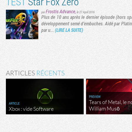
TEST
Star Fox Zero
Frostis Advance
,
par
le 27 April 2016
Plus de 10 ans après le dernier épisode (hors spi
développement semé d’embuches. Aidé par Platinu
par u...
(LIRE LA SUITE)
ARTICLES
RÉCENTS
PREVIEW
Tears of Metal, le 
ARTICLE
William Musō
Xbox : vide Software
Flux RSS