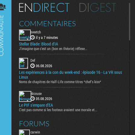
Digest
COMMENTAIRES
sveetch
il y a 7 minutes
Stellar Blade: Blood d'IA
J'imagine que c'est un (bon en théorie) réflexe...
Def
06.08.2026
Les expériences à la con du week-end : épisode 16 - La VR sous
Linux
Noms de chapitres de Half-Life comme titres *chef's kiss*
Nicouse
05.08.2026
Le PIF s'empare d'EA
C'est pas comme si les footeux avaient une morale et...
FORUMS
carwin