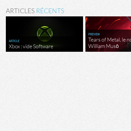
ARTICLES
RÉCENTS
PREVIEW
Tears of Metal, le 
ARTICLE
William Musō
Xbox : vide Software
Flux RSS