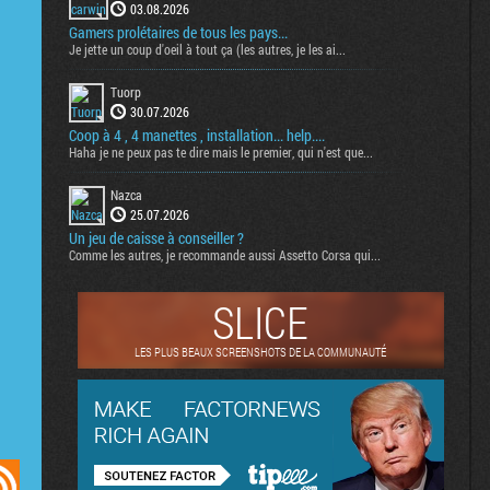
03.08.2026
Gamers prolétaires de tous les pays...
Je jette un coup d'oeil à tout ça (les autres, je les ai...
Tuorp
30.07.2026
Coop à 4 , 4 manettes , installation... help....
Haha je ne peux pas te dire mais le premier, qui n'est que...
Nazca
25.07.2026
Un jeu de caisse à conseiller ?
Comme les autres, je recommande aussi Assetto Corsa qui...
SLICE
LES PLUS BEAUX SCREENSHOTS DE LA COMMUNAUTÉ