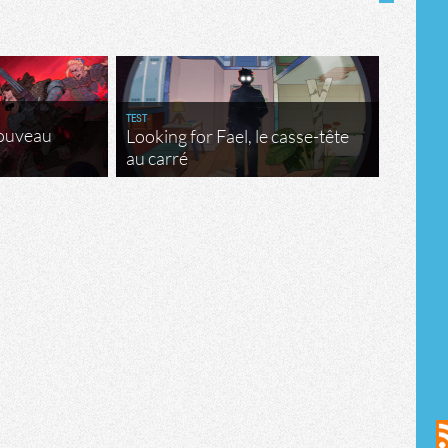
TEST
nouveau
Looking for Fael, le casse-tête
au carré