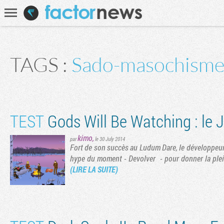
Communauté
Recherche
TAGS :
Sado-masochism
TEST
Gods Will Be Watching : le 
kimo
,
par
le 30 July 2014
Fort de son succès au Ludum Dare, le développeur 
hype du moment - Devolver - pour donner la pleine
(LIRE LA SUITE)