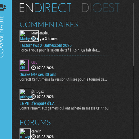
Digest
COMMENTAIRES
MartienBleu
il y a 3 heures
Factornews X Gamescom 2026
Force à vous pour le séjour de taf à Köln. Ça fait des...
CBL
07.08.2026
Quake fête ses 30 ans
Correct! Ce fut même la version utilisée pour le tournoi de...
ptitbgaz
07.08.2026
Le PIF s'empare d'EA
Contrairement aux gamers qui ont acheté en masse CP77 ou...
FORUMS
carwin
03.08.2026