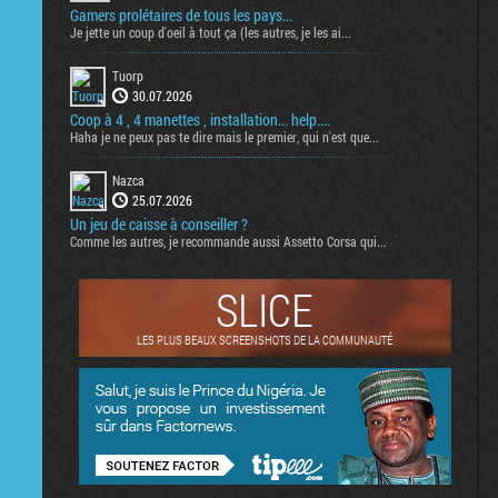
Gamers prolétaires de tous les pays...
Je jette un coup d'oeil à tout ça (les autres, je les ai...
Tuorp
30.07.2026
Coop à 4 , 4 manettes , installation... help....
Haha je ne peux pas te dire mais le premier, qui n'est que...
Nazca
25.07.2026
Un jeu de caisse à conseiller ?
Comme les autres, je recommande aussi Assetto Corsa qui...
SLICE
LES PLUS BEAUX SCREENSHOTS DE LA COMMUNAUTÉ