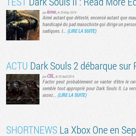
TEST
Dark Souls II : Read More Ed
kimo
,
par
le 29 May 2014
Aimé autant que détesté, encensé autant que maudi
handicapé du pad masochiste qui dirige un person
sadiques. I...
(LIRE LA SUITE)
ACTU
Dark Souls 2 débarque sur 
CBL
,
par
le 25 April 2014
Factor peut probablement se vanter d'être le ra
semble tout approprié pour Dark Souls II. La ver
assez...
(LIRE LA SUITE)
SHORTNEWS
La Xbox One en Se