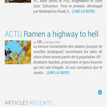
PC, Xbox Series et PS5, Kingmakers et Level
Zero: Extraction. Pour le premier, développé
par Redemption Road, il...
(LIRE LA SUITE)
ACTU
Ramen a highway to hell
CBL
,
par
le 06 March 2019
La version instantanée des ramens (soupes de
nouilles asiatiques) constituent les mets de
choix d'une bonne partie de la population US :
étudiants fauchés, prisonniers et gens bourrés
Tribune
qui ont une fringale. Je suis convaincu que le
studio...
(LIRE LA SUITE)
1
ARTICLES
RÉCENTS