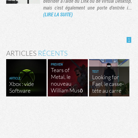
débrider à l'aide du Link ou de Virtual Desktop,
mais c'est également une porte d'entrée i...
(LIRE LA SUITE)
1
ARTICLES
RÉCENTS
PREVIEW
Tears of
TEST
Metal, le
Looking for
ARTICLE
nouveau
Xbox : vide
Fael, le casse-
Tribune
William Musō
Software
tête au carré
Factornews