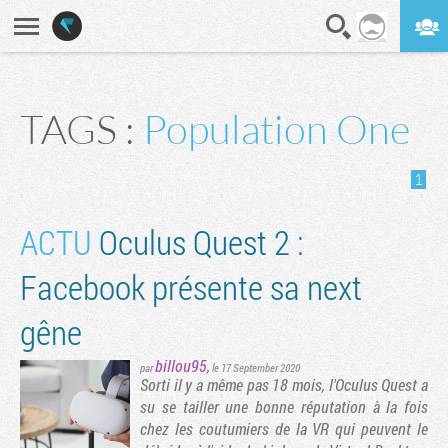
En direct
Digest
TAGS :
Population One
1
ACTU
Oculus Quest 2 :
Facebook présente sa next
gêne
billou95
,
par
le 17 September 2020
Sorti il y a même pas 18 mois, l'Oculus Quest a
su se tailler une bonne réputation à la fois
chez les coutumiers de la VR qui peuvent le