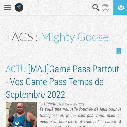
En direct
Digest
TAGS :
Mighty Goose
1
ACTU
[MAJ]Game Pass Partout
- Vos Game Pass Temps de
Septembre 2022
Ricardo
,
par
le 21 September 2022
Et voilà une nouvelle fournée de jeux pour le
Gamepass et, je ne sais pas vous, mais ce
mois-ci la liste me fout vraiment le cafard. A