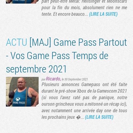
part peut-être Metal: Hellsinger et Moonscars
pour la fin du mois, absolument rien ne me
tente. Et encore beauco...
(LIRE LA SUITE)
ACTU
[MAJ] Game Pass Partout
- Vos Game Pass Temps de
septembre 2021
Ricardo
,
par
le 30 September 2021
Tribune
Plusieurs annonces Gamepass ont été faite
durant le pré-show Xbox de la Gamescom 2021
(si vous l'avez raté pas de panique, notre
ourson grincheux vous a mitonné un récap ici),
avec notamment une arrivée day one de tous
les prochains jeux �...
(LIRE LA SUITE)