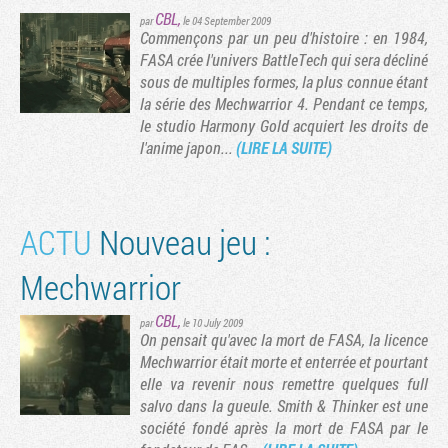
CBL
,
par
le 04 September 2009
Commençons par un peu d'histoire : en 1984,
FASA crée l'univers BattleTech qui sera décliné
sous de multiples formes, la plus connue étant
la série des Mechwarrior 4. Pendant ce temps,
le studio Harmony Gold acquiert les droits de
l'anime japon...
(LIRE LA SUITE)
ACTU
Nouveau jeu :
Mechwarrior
CBL
,
par
le 10 July 2009
On pensait qu'avec la mort de FASA, la licence
Mechwarrior était morte et enterrée et pourtant
elle va revenir nous remettre quelques full
salvo dans la gueule. Smith & Thinker est une
société fondé après la mort de FASA par le