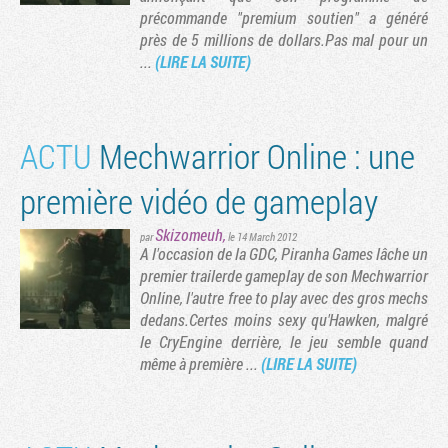
précommande "premium soutien" a généré
près de 5 millions de dollars.Pas mal pour un
...
(LIRE LA SUITE)
ACTU
Mechwarrior Online : une
première vidéo de gameplay
Skizomeuh
,
par
le 14 March 2012
A l'occasion de la GDC, Piranha Games lâche un
premier trailerde gameplay de son Mechwarrior
Tribune
Online, l'autre free to play avec des gros mechs
dedans.Certes moins sexy qu'Hawken, malgré
le CryEngine derrière, le jeu semble quand
même à première ...
(LIRE LA SUITE)