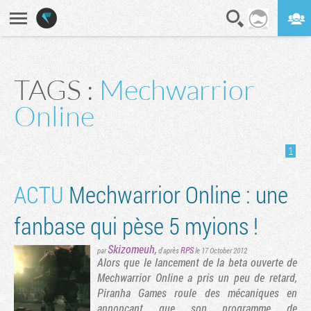
En direct
Digest
TAGS :
Mechwarrior
Online
1
ACTU
Mechwarrior Online : une
fanbase qui pèse 5 myions !
Skizomeuh
,
RPS
par
d'après
le 17 October 2012
Alors que le lancement de la beta ouverte de
Mechwarrior Online a pris un peu de retard,
Piranha Games roule des mécaniques en
annonçant que son programme de