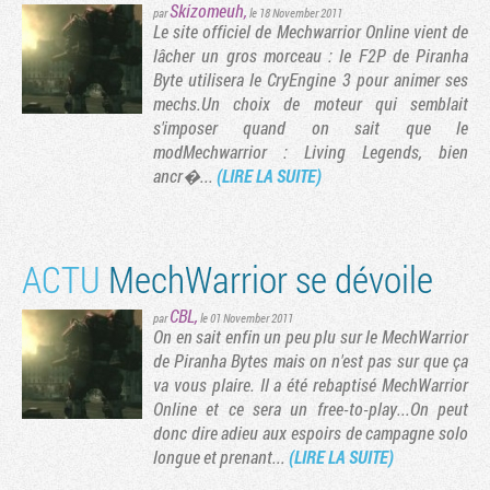
Skizomeuh
,
par
le 18 November 2011
Le site officiel de Mechwarrior Online vient de
lâcher un gros morceau : le F2P de Piranha
Byte utilisera le CryEngine 3 pour animer ses
mechs.Un choix de moteur qui semblait
s'imposer quand on sait que le
modMechwarrior : Living Legends, bien
ancr�...
(LIRE LA SUITE)
ACTU
MechWarrior se dévoile
CBL
,
par
le 01 November 2011
On en sait enfin un peu plu sur le MechWarrior
de Piranha Bytes mais on n'est pas sur que ça
va vous plaire. Il a été rebaptisé MechWarrior
Online et ce sera un free-to-play...On peut
donc dire adieu aux espoirs de campagne solo
longue et prenant...
(LIRE LA SUITE)