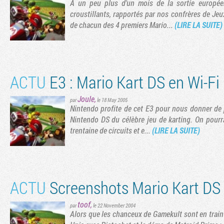
A un peu plus d'un mois de la sortie europée
croustillants, rapportés par nos confrères de Je
de chacun des 4 premiers Mario...
(LIRE LA SUITE)
ACTU
E3 : Mario Kart DS en Wi-Fi
Joule
,
par
le 18 May 2005
Nintendo profite de cet E3 pour nous donner de 
Nintendo DS du célèbre jeu de karting. On pourr
trentaine de circuits et e...
(LIRE LA SUITE)
ACTU
Screenshots Mario Kart DS
toof
,
par
le 22 November 2004
Alors que les chanceux de Gamekult sont en train 