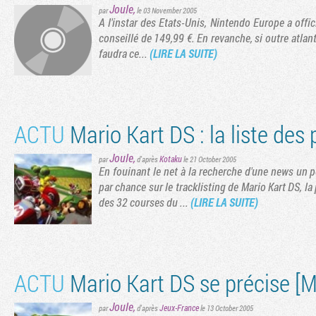
Joule
,
par
le 03 November 2005
A l'instar des Etats-Unis, Nintendo Europe a offi
conseillé de 149,99 €. En revanche, si outre atlant
faudra ce...
(LIRE LA SUITE)
ACTU
Mario Kart DS : la liste des 
Joule
,
Kotaku
par
d'après
le 21 October 2005
En fouinant le net à la recherche d'une news un
par chance sur le tracklisting de Mario Kart DS, l
des 32 courses du ...
(LIRE LA SUITE)
ACTU
Mario Kart DS se précise [
Joule
,
Jeux-France
par
d'après
le 13 October 2005