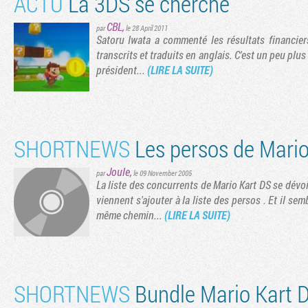
ACTU
La 3DS se cherche
CBL
,
par
le 28 April 2011
Satoru Iwata a commenté les résultats financier
transcrits et traduits en anglais. C'est un peu plus 
président...
(LIRE LA SUITE)
SHORTNEWS
Les persos de Mario
Joule
,
par
le 09 November 2005
La liste des concurrents de Mario Kart DS se dévoil
viennent s'ajouter à la liste des persos . Et il s
même chemin...
(LIRE LA SUITE)
SHORTNEWS
Bundle Mario Kart 