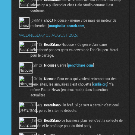
Microslop a pu licencier chez Halo Studio comme il est
coutume.
(07h51)
choo.t
Nicouse > meme vibe mais en moteur de
recherche : [
marginalia-search.com
]
WEDNESDAY 05 AUGUST 2026
(22h13)
BeatKitano
Nicouse > Ce genre d'annuaire
sélectionné par des gens va devenir de l'or d'ici peu. Merci
pour le partage.
(22h12)
Nicouse
Genre [
penofchaos.com
]
(22h10)
Nicouse
Pour ceux qui veulent retomber sur des
vieux sites, les annuaires c'est chouette [
curlie.org
] Y'a
même Factor News (en deux mots) dans la section
actualités.
(18h42)
BeatKitano
Fin bref. Si ça sert a certain c'est cool,
mais perso le site me débecte.
(18h42)
BeatKitano
Le business plan réel c'est la collecte de
donnée et le profilage pour du third party.