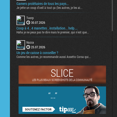
Gamers prolétaires de tous les pays...
Je jette un coup d'oeil à tout ça (les autres, je les ai...
Tuorp
30.07.2026
Coop à 4 , 4 manettes , installation... help....
Haha je ne peux pas te dire mais le premier, qui n'est que...
Nazca
25.07.2026
Un jeu de caisse à conseiller ?
Comme les autres, je recommande aussi Assetto Corsa qui...
SLICE
LES PLUS BEAUX SCREENSHOTS DE LA COMMUNAUTÉ