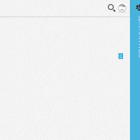
En direct
1