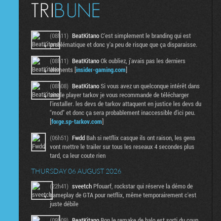
(08h11)
BeatKitano
C'est simplement le branding qui est
problématique et donc y'a peu de risque que ça disparaisse.
(08h11)
BeatKitano
Ok oubliez, j'avais pas les derniers
éléments [
insider-gaming.com
]
(08h08)
BeatKitano
Si vous avez un quelconque intérêt dans
single player tarkov je vous recommande de télécharger
l'installer. les devs de tarkov attaquent en justice les devs du
"mod" et donc ça sera probablement inaccessible d'ici peu.
[
forge.sp-tarkov.com
]
(06h51)
Fwdd
Bah si netflix casque ils ont raison, les gens
vont mettre le trailer sur tous les reseaux 4 secondes plus
tard, ca leur coute rien
THURSDAY 06 AUGUST 2026
(22h41)
sveetch
Pfouarf, rockstar qui réserve la démo de
gameplay de GTA pour netflix, même temporairement c'est
juste débile
(09h09)
BeatKitano
Bon le remake de halo est sorti du coup