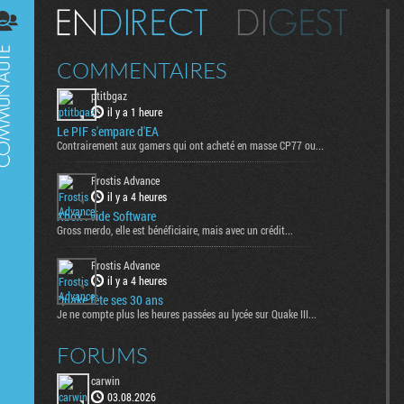
Digest
COMMENTAIRES
ptitbgaz
il y a 1 heure
Le PIF s'empare d'EA
Contrairement aux gamers qui ont acheté en masse CP77 ou...
Frostis Advance
il y a 4 heures
Xbox : vide Software
Gross merdo, elle est bénéficiaire, mais avec un crédit...
Frostis Advance
il y a 4 heures
Quake fête ses 30 ans
Je ne compte plus les heures passées au lycée sur Quake III...
FORUMS
carwin
03.08.2026