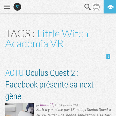
En direct
Digest
TAGS :
Little Witch
Academia VR
1
ACTU
Oculus Quest 2 :
Facebook présente sa next
gêne
billou95
,
par
le 17 September 2020
Sorti il y a même pas 18 mois, l'Oculus Quest a
su se tailler une bonne réputation à la fois