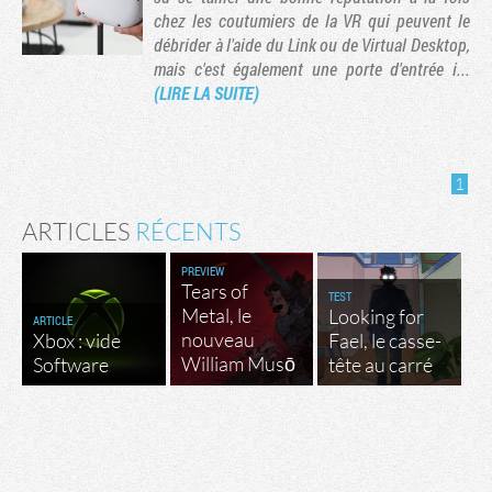
chez les coutumiers de la VR qui peuvent le
débrider à l'aide du Link ou de Virtual Desktop,
mais c'est également une porte d'entrée i...
(LIRE LA SUITE)
1
ARTICLES
RÉCENTS
PREVIEW
Tears of
TEST
Tribune
Metal, le
Looking for
ARTICLE
nouveau
Xbox : vide
Fael, le casse-
William Musō
Software
tête au carré
Factornews