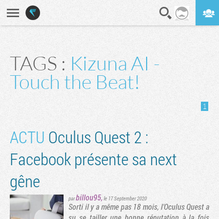
En direct
Digest
TAGS :
Kizuna AI -
Touch the Beat!
1
ACTU
Oculus Quest 2 :
Facebook présente sa next
gêne
billou95
,
par
le 17 September 2020
Sorti il y a même pas 18 mois, l'Oculus Quest a
su se tailler une bonne réputation à la fois