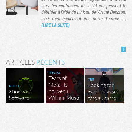
chez les coutumiers de la VR qui peuvent le
débrider à l'aide du Link ou de Virtual Desktop,
mais c'est également une porte d'entrée i...
(LIRE LA SUITE)
1
ARTICLES
RÉCENTS
PREVIEW
Tears of
TEST
Tribune
Metal, le
Looking for
ARTICLE
nouveau
Xbox : vide
Fael, le casse-
William Musō
Software
tête au carré
Factornews