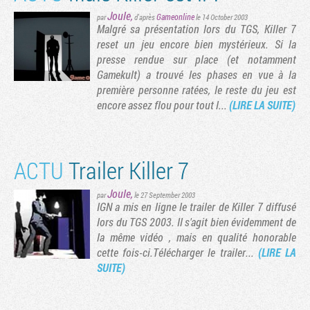
Joule
,
Gameonline
par
d'après
le 14 October 2003
Malgré sa présentation lors du TGS, Killer 7
reset un jeu encore bien mystérieux. Si la
presse rendue sur place (et notamment
Gamekult) a trouvé les phases en vue à la
première personne ratées, le reste du jeu est
encore assez flou pour tout l...
(LIRE LA SUITE)
ACTU
Trailer Killer 7
Joule
,
par
le 27 September 2003
IGN a mis en ligne le trailer de Killer 7 diffusé
lors du TGS 2003. Il s'agit bien évidemment de
la même vidéo , mais en qualité honorable
cette fois-ci.Télécharger le trailer...
(LIRE LA
SUITE)
e
édente