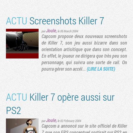
ACTU
Screenshots Killer 7
Joule
,
par
le 05 March 2004
Capcom propose deux nouveaux screenshots
de Killer 7, son jeu aussi bizarre dans son
orientation artisitique que dans son concept.
En effet, le joueur ne dirigera que très peu son
personnage, qui suivra une sorte de rail. On
pourra gérer son accél...
(LIRE LA SUITE)
Tribune
ACTU
Killer 7 opère aussi sur
PS2
Joule
,
par
le 02 February 2004
Capcom a annoncé sur le site officiel de Killer
7 que son FPS conceptuel sortirait sur PS2 en