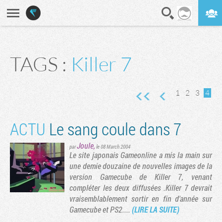
En direct
Digest
TAGS :
Killer 7
e
édente
1
2
3
4
ACTU
Le sang coule dans 7
Joule
,
par
le 08 March 2004
Le site japonais Gameonline a mis la main sur
une demie douzaine de nouvelles images de la
version Gamecube de Killer 7, venant
compléter les deux diffusées .Killer 7 devrait
vraisemblablement sortir en fin d'année sur
Gamecube et PS2....
(LIRE LA SUITE)