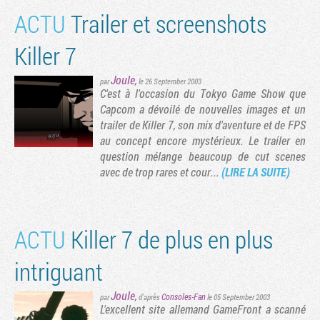
ACTU
Trailer et screenshots
Killer 7
Joule
,
par
le 26 September 2003
C'est à l'occasion du Tokyo Game Show que
Capcom a dévoilé de nouvelles images et un
trailer de Killer 7, son mix d'aventure et de FPS
au concept encore mystérieux. Le trailer en
question mélange beaucoup de cut scenes
avec de trop rares et cour...
(LIRE LA SUITE)
ACTU
Killer 7 de plus en plus
intriguant
Joule
,
Consoles-Fan
par
d'après
le 05 September 2003
L'excellent site allemand GameFront a scanné