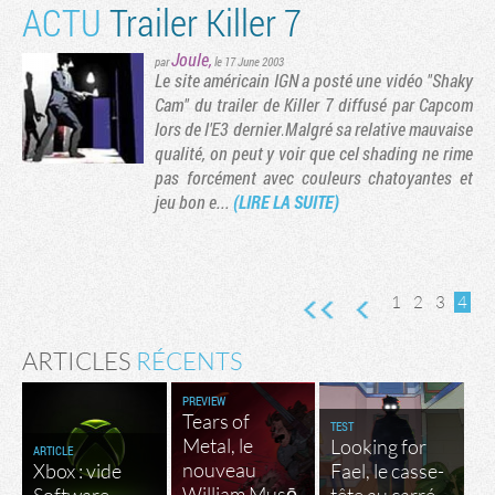
ACTU
Trailer Killer 7
Joule
,
par
le 17 June 2003
Le site américain IGN a posté une vidéo "Shaky
Cam" du trailer de Killer 7 diffusé par Capcom
lors de l'E3 dernier.Malgré sa relative mauvaise
qualité, on peut y voir que cel shading ne rime
pas forcément avec couleurs chatoyantes et
jeu bon e...
(LIRE LA SUITE)
1
2
3
4
ARTICLES
RÉCENTS
PREVIEW
Tears of
TEST
Metal, le
Looking for
ARTICLE
nouveau
Xbox : vide
Fael, le casse-
William Musō