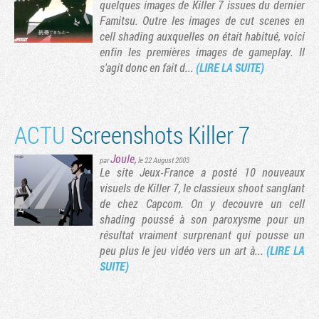
quelques images de Killer 7 issues du dernier
Famitsu. Outre les images de cut scenes en
cell shading auxquelles on était habitué, voici
enfin les premières images de gameplay. Il
s'agit donc en fait d...
(LIRE LA SUITE)
ACTU
Screenshots Killer 7
Joule
,
par
le 22 August 2003
Le site Jeux-France a posté 10 nouveaux
visuels de Killer 7, le classieux shoot sanglant
de chez Capcom. On y decouvre un cell
shading poussé à son paroxysme pour un
résultat vraiment surprenant qui pousse un
peu plus le jeu vidéo vers un art à...
(LIRE LA
SUITE)