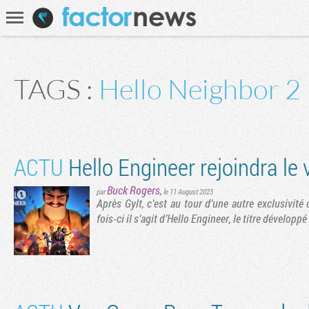
Communauté
Recherche
TAGS :
Hello Neighbor 2
ACTU
Hello Engineer rejoindra le 
Buck Rogers
,
par
le 11 August 2023
Après Gylt, c’est au tour d’une autre exclusivité
fois-ci il s’agit d’Hello Engineer, le titre dévelop