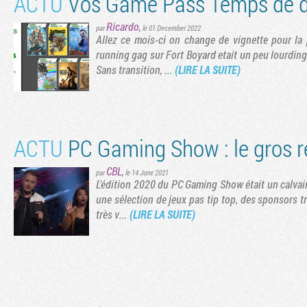
ACTU
Vos Game Pass Temps de 
Ricardo
,
par
le 01 December 2022
Allez ce mois-ci on change de vignette pour la 
running gag sur Fort Boyard etait un peu lourding
Sans transition, ...
(LIRE LA SUITE)
ACTU
PC Gaming Show : le gros r
CBL
,
par
le 14 June 2021
L'édition 2020 du PC Gaming Show était un calvair
une sélection de jeux pas tip top, des sponsors t
très v...
(LIRE LA SUITE)