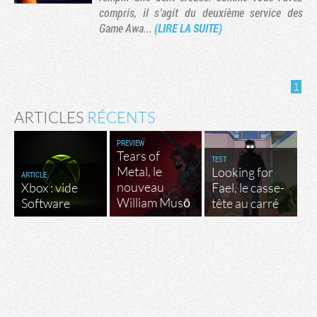
compris, il s’agit du deuxième service des
Game Awa...
(LIRE LA SUITE)
1
ARTICLES
RÉCENTS
PREVIEW
Tears of
TEST
Metal, le
Looking for
ARTICLE
nouveau
Xbox : vide
Fael, le casse-
Tribune
William Musō
Software
tête au carré
Factornews