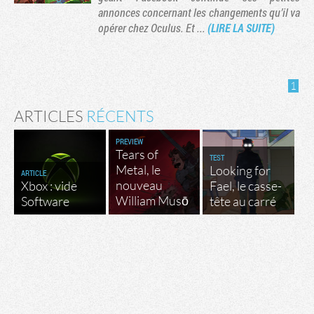
annonces concernant les changements qu’il va
opérer chez Oculus. Et ...
(LIRE LA SUITE)
1
ARTICLES
RÉCENTS
PREVIEW
Tears of
TEST
Metal, le
Looking for
ARTICLE
nouveau
Xbox : vide
Fael, le casse-
Tribune
William Musō
Software
tête au carré
Factornews