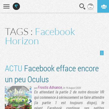
En direct
Digest
TAGS :
Facebook
Horizon
1
ACTU
Facebook efface encore
un peu Oculus
Frostis Advance
,
par
le 19 August 2020
​En attendant la partie 2 de notre dossier VR
qui commence à sérieusement se faire attendre
(la partie 1 est toujours dispo), le
géant Facebook continue ses petites