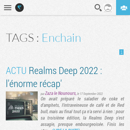
En direct
Digest
TAGS :
Enchain
1
ACTU
Realms Deep 2022 :
l'énorme récap'
Zaza le Nounours
,
par
le 17 September 2022
On avait préparé le saladier de coke et
d'amphets, l'intraveineuse de café et de Red
bull, mais au final tout ça n'a servi à rien : pour
sa troisième édition, la Realms Deep s'est
assagie, presque embourgeoisée. Finis les