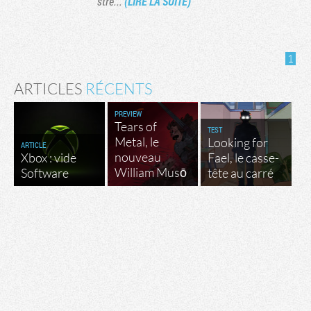
stre...
(LIRE LA SUITE)
1
ARTICLES
RÉCENTS
PREVIEW
Tears of
TEST
Metal, le
Looking for
ARTICLE
nouveau
Xbox : vide
Fael, le casse-
William Musō
Software
tête au carré
Tribune
Factornews