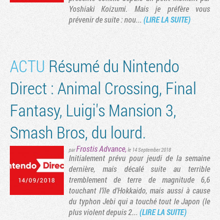
Yoshiaki Koizumi. Mais je préfère vous
prévenir de suite : nou...
(LIRE LA SUITE)
ACTU
Résumé du Nintendo
Direct : Animal Crossing, Final
Fantasy, Luigi's Mansion 3,
Smash Bros, du lourd.
Tribune
Frostis Advance
,
par
le 14 September 2018
Initialement prévu pour jeudi de la semaine
dernière, mais décalé suite au terrible
tremblement de terre de magnitude 6,6
touchant l'île d'Hokkaido, mais aussi à cause
du typhon Jebi qui a touché tout le Japon (le
plus violent depuis 2...
(LIRE LA SUITE)