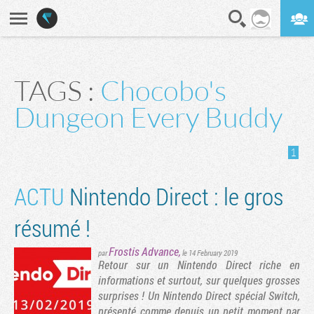
En direct
Digest
TAGS :
Chocobo's
Dungeon Every Buddy
1
ACTU
Nintendo Direct : le gros
résumé !
Frostis Advance
,
par
le 14 February 2019
​Retour sur un Nintendo Direct riche en
informations et surtout, sur quelques grosses
surprises ! Un Nintendo Direct spécial Switch,
présenté comme depuis un petit moment par