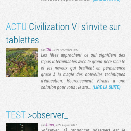
ACTU
Civilization VI s'invite sur
tablettes
CBL
,
par
le 21 December 2017
Les fêtes approchent ce qui signifient des
repas interminables avec le grand-père raciste
et les neveux qui braillent en permanence
grace à la magie des nouvelles techniques
d'éducation. Heureusement, Firaxis a une
solution pour vous : le stu...
(LIRE LA SUITE)
TEST
>observer_
kimo
,
par
le 29 August 2017
>observer_ (à prononcer observer) est le