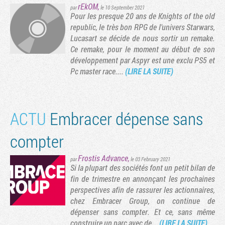
rEkOM
,
par
le 10 September 2021
Pour les presque 20 ans de Knights of the old
republic, le très bon RPG de l'univers Starwars,
ge suivante
Lucasart se décide de nous sortir un remake.
Ce remake, pour le moment au début de son
développement par Aspyr est une exclu PS5 et
Pc master race....
(LIRE LA SUITE)
ACTU
Embracer dépense sans
compter
Frostis Advance
,
par
le 03 February 2021
Si la plupart des sociétés font un petit bilan de
fin de trimestre en annonçant les prochaines
perspectives afin de rassurer les actionnaires,
chez Embracer Group, on continue de
dépenser sans compter. Et ce, sans même
construire un parc avec de...
(LIRE LA SUITE)