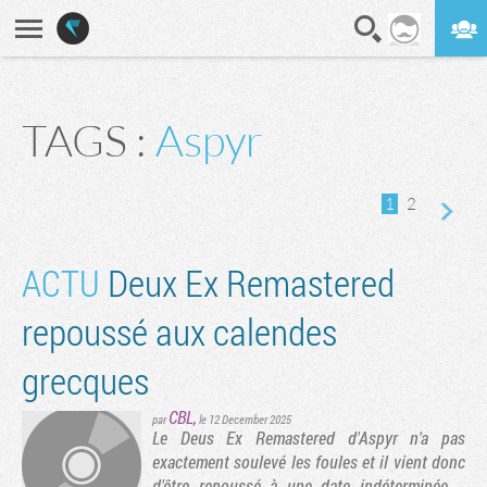
En direct
Digest
TAGS :
Aspyr
ge suivante
1
2
ACTU
Deux Ex Remastered
repoussé aux calendes
grecques
CBL
,
par
le 12 December 2025
Le Deus Ex Remastered d'Aspyr n'a pas
exactement soulevé les foules et il vient donc
d'être repoussé à une date indéterminée....