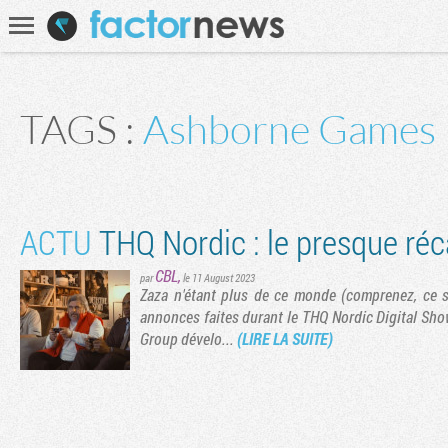
Communauté
Recherche
TAGS :
Ashborne Games
ACTU
THQ Nordic : le presque réc
CBL
,
par
le 11 August 2023
Zaza n'étant plus de ce monde (comprenez, ce si
annonces faites durant le THQ Nordic Digital Sho
Group dévelo...
(LIRE LA SUITE)