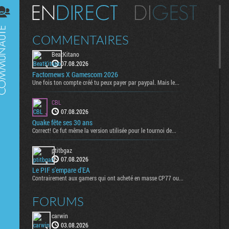
Digest
COMMENTAIRES
BeatKitano
07.08.2026
Factornews X Gamescom 2026
Une fois ton compte créé tu peux payer par paypal. Mais le...
CBL
07.08.2026
Quake fête ses 30 ans
Correct! Ce fut même la version utilisée pour le tournoi de...
ptitbgaz
07.08.2026
Le PIF s'empare d'EA
Contrairement aux gamers qui ont acheté en masse CP77 ou...
FORUMS
carwin
03.08.2026