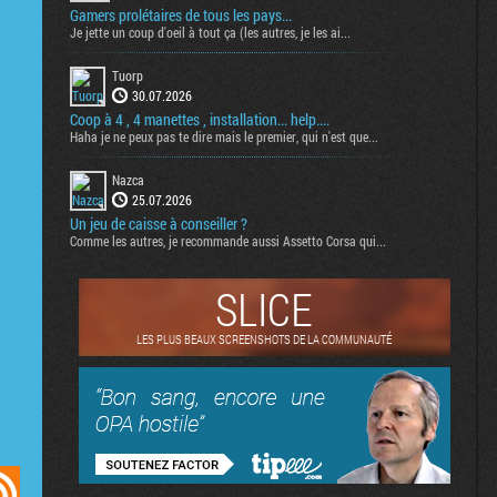
Gamers prolétaires de tous les pays...
Je jette un coup d'oeil à tout ça (les autres, je les ai...
Tuorp
30.07.2026
Coop à 4 , 4 manettes , installation... help....
Haha je ne peux pas te dire mais le premier, qui n'est que...
Nazca
25.07.2026
Un jeu de caisse à conseiller ?
Comme les autres, je recommande aussi Assetto Corsa qui...
SLICE
LES PLUS BEAUX SCREENSHOTS DE LA COMMUNAUTÉ