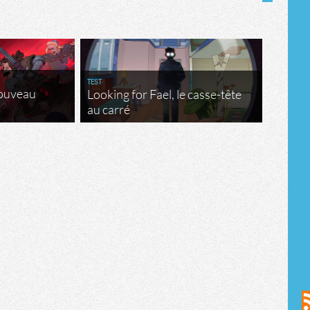
TEST
nouveau
Looking for Fael, le casse-tête
au carré