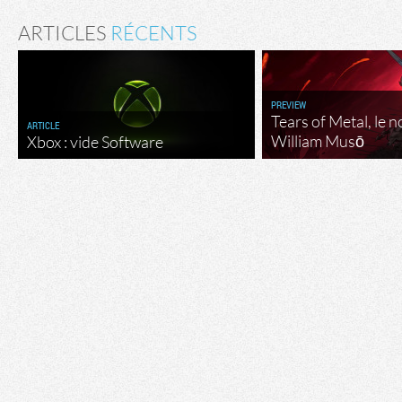
ARTICLES
RÉCENTS
PREVIEW
Tears of Metal, le 
ARTICLE
William Musō
Xbox : vide Software
Flux RSS