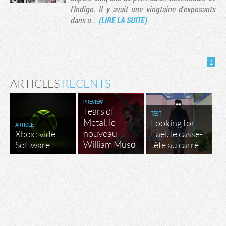
l'Indigo. Il y avait une vingtaine d'exposants
dans u...
(LIRE LA SUITE)
1
ARTICLES
RÉCENTS
PREVIEW
Tears of
TEST
Metal, le
Looking for
ARTICLE
nouveau
Xbox : vide
Fael, le casse-
Tribune
William Musō
Software
tête au carré
Factornews