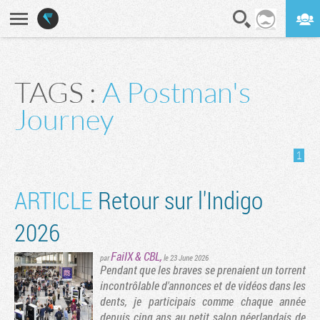
En direct
Digest
TAGS :
A Postman's
Journey
1
ARTICLE
Retour sur l'Indigo
2026
FailX
&
CBL
,
par
le 23 June 2026
Pendant que les braves se prenaient un torrent
incontrôlable d'annonces et de vidéos dans les
dents, je participais comme chaque année
depuis cinq ans au petit salon néerlandais de