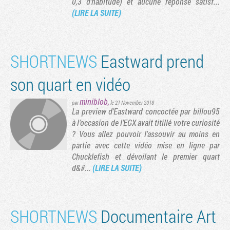
0,3 d'habitude) et aucune réponse satisf...
(LIRE LA SUITE)
SHORTNEWS
Eastward prend
son quart en vidéo
miniblob
,
par
le 21 November 2018
La preview d'Eastward concoctée par billou95
à l'occasion de l'EGX avait titillé votre curiosité
? Vous allez pouvoir l'assouvir au moins en
partie avec cette vidéo mise en ligne par
Chucklefish et dévoilant le premier quart
d&#...
(LIRE LA SUITE)
SHORTNEWS
Documentaire Art