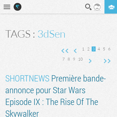
En direct
Digest
TAGS :
3dSen
nte
vante
rnière page
1
2
3
4
5
6
7
8
9
10
SHORTNEWS
Première bande-
annonce pour Star Wars
Episode IX : The Rise Of The
Skywalker