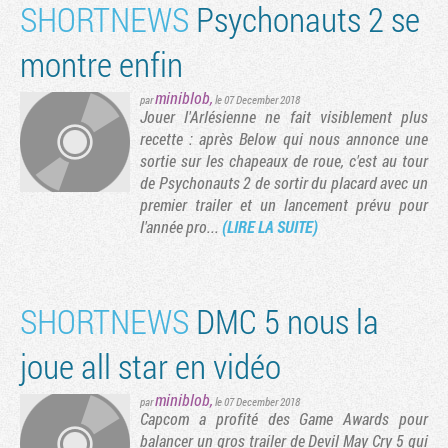
SHORTNEWS
Psychonauts 2 se
montre enfin
miniblob
,
par
le 07 December 2018
Jouer l'Arlésienne ne fait visiblement plus
recette : après Below qui nous annonce une
sortie sur les chapeaux de roue, c'est au tour
de Psychonauts 2 de sortir du placard avec un
premier trailer et un lancement prévu pour
l'année pro...
(LIRE LA SUITE)
vante
rnière page
SHORTNEWS
DMC 5 nous la
joue all star en vidéo
miniblob
,
par
le 07 December 2018
Capcom a profité des Game Awards pour
balancer un gros trailer de Devil May Cry 5 qui