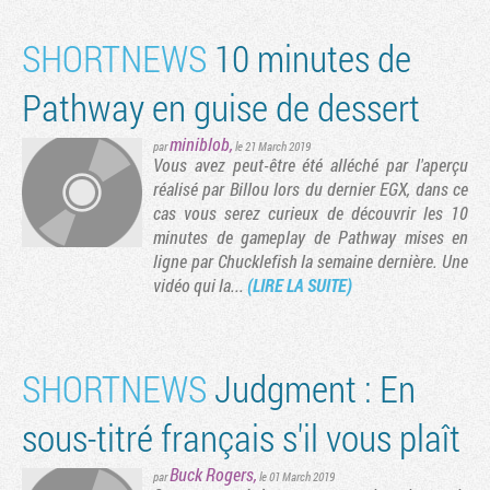
SHORTNEWS
10 minutes de
Pathway en guise de dessert
miniblob
,
par
le 21 March 2019
Vous avez peut-être été alléché par l'aperçu
réalisé par Billou lors du dernier EGX, dans ce
cas vous serez curieux de découvrir les 10
minutes de gameplay de Pathway mises en
ligne par Chucklefish la semaine dernière. Une
vidéo qui la...
(LIRE LA SUITE)
SHORTNEWS
Judgment : En
sous-titré français s'il vous plaît
Buck Rogers
,
par
le 01 March 2019