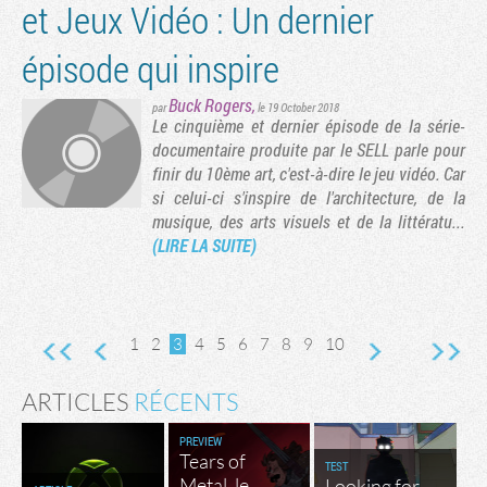
et Jeux Vidéo : Un dernier
épisode qui inspire
Buck Rogers
,
par
le 19 October 2018
Le cinquième et dernier épisode de la série-
documentaire produite par le SELL parle pour
finir du 10ème art, c'est-à-dire le jeu vidéo. Car
si celui-ci s'inspire de l'architecture, de la
musique, des arts visuels et de la littératu...
(LIRE LA SUITE)
1
2
3
4
5
6
7
8
9
10
ARTICLES
RÉCENTS
PREVIEW
Tears of
TEST
Metal, le
Looking for