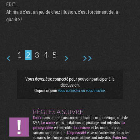
EDIT:
Ah mais c'est un jeu de chez Illusion, c'est forcément de la
qualité !
1
2
3
4
5
Vous devez être connecté pour pouvoir participer à la
discussion.
Cliquez ici pour
vous connecter ou vous inscrire
.
RÈGLES À SUIVRE
Écrire
dans un français correct et lisible : ni phonétique, ni style
SMS.
Le warez
et les incitations au piratage sont interdits.
La
pornographie
est interdite.
Le racisme
et les incitations au
racisme sont interdits.
L'agressivité
envers d'autres membres, les
menaces, le dénigrement systématique sont interdits.
Éviter les