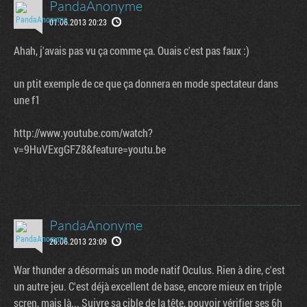
PandaAnonyme
01.06.2013 20:23
Ahah, j'avais pas vu ça comme ça. Ouais c'est pas faux :)
un ptit exemple de ce que ça donnera en mode spectateur dans
une f1
http://www.youtube.com/watch?
v=9HuVExgGFZ8&feature=youtu.be
PandaAnonyme
26.06.2013 23:09
War thunder a désormais un mode natif Oculus. Rien à dire, c'est
un autre jeu. C'est déjà excellent de base, encore mieux en triple
scren, mais là... Suivre sa cible de la tête, pouvoir vérifier ses 6h