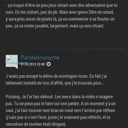
- ça risque d'être un peu plus chiant avec des adversaires que tu
suis. En les collant, pas de pb. Mais avec genre 20m de retard,
y'aura plus assez de pixels là, ça va commencer à se flouter un
peu. ça va rester jouable, largement, mais ça sera chiant.
PandaAnonyme
31.05.2013 22:48
J'avais pas essayé la démo de montagne russe. En fait j'ai
tellement installé de truc d'affilé, que j'le trouvais plus...
Putaing. Je l'ai fais debout. Les mecs dans la vidéo n'exagére
pas. Tu ne peux pas le faire sur une jambe. A un moment y'a un
saut, j'ai fais tourner mes bras en rond vers l'arrière par réflexe
(j'sais pas si c'est l'bon, juste j'ai vraiment pas réfléchi, et la
sensation de tomber était dingue).