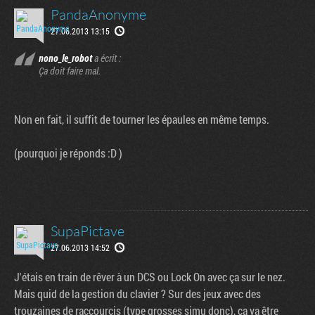
e
 page
PandaAnonyme
27.06.2013 13:15
nono_le_robot
a écrit :
Ça doit faire mal.
Non en fait, il suffit de tourner les épaules en même temps.
(pourquoi je réponds :D )
SupaPictave
27.06.2013 14:52
J'étais en train de rêver à un DCS ou Lock On avec ça sur le nez.
Mais quid de la gestion du clavier ? Sur des jeux avec des
trouzaines de raccourcis (type grosses simu donc), ça va être