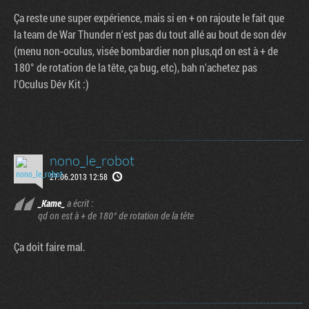
Ça reste une super expérience, mais si en + on rajoute le fait que
la team de War Thunder n'est pas du tout allé au bout de son dév
(menu non-oculus, visée bombardier non plus,qd on est à + de
180° de rotation de la tête, ça bug, etc), bah n'achetez pas
l'Oculus Dév Kit :)
nono_le_robot
27.06.2013 12:58
_Kame_
a écrit :
qd on est à + de 180° de rotation de la tête
Ça doit faire mal.