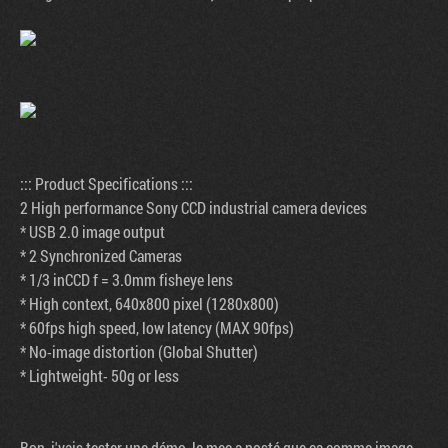
::: Product Specifications :::
2 High performance Sony CCD industrial camera devices
* USB 2.0 image output
* 2 Synchronized Cameras
* 1/3 inCCD f = 3.0mm fisheye lens
* High context, 640x800 pixel (1280x800)
* 60fps high speed, low latency (MAX 90fps)
* No-image distortion (Global Shutter)
* Lightweight- 50g or less
Bon, j'vais tester une démo, le mec a posté que ça comme image.