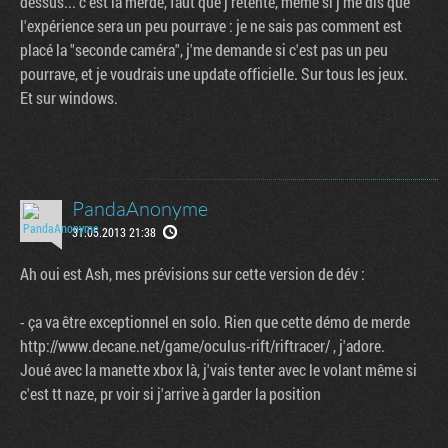
dessus... c'est la merde, faut que j'retente, même si j'me dis que
l'expérience sera un peu pourrave : je ne sais pas comment est
placé la "seconde caméra", j'me demande si c'est pas un peu
pourrave, et je voudrais une update officielle. Sur tous les jeux.
Et sur windows.
PandaAnonyme
31.05.2013 21:38
Ah oui est Ash, mes prévisions sur cette version de dév :
- ça va être exceptionnel en solo. Rien que cette démo de merde
http://www.decane.net/game/oculus-rift/riftracer/ , j'adore.
Joué avec la manette xbox là, j'vais tenter avec le volant même si
c'est tt naze, pr voir si j'arrive à garder la position