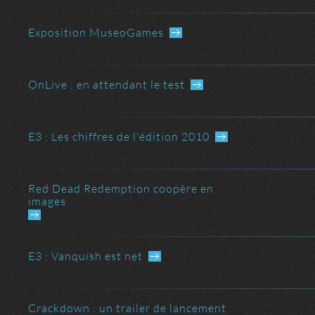
Exposition MuseoGames
ller au dernier message
OnLive : en attendant le test
Aller au dernier message
E3 : Les chiffres de l'édition 2010
Aller au dernier message
Red Dead Redemption coopère en
images
E3 : Vanquish est net
 dernier message
Crackdown : un trailer de lancement