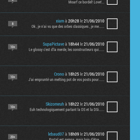
Moarf ce bordel! Love!...
xiam
à
20h28
le
21/06/2010
8
Ok , je n'ai vu que des orbes classiques , je me......
SupaPictave
à
18h44
le
21/06/2010
10+
Le glossy c'est d'la merde, les constructeurs qui......
Crono
à
18h25
le
21/06/2010
10+
J'ai emprunté un melting pot de vos posts pour......
Skizomeuh
à
18h22
le
21/06/2010
10+
Euh technologiquement parlant la DS et la DSi......
lebaud07
à
18h09
le
21/06/2010
20+
Portal est sympa, mais loin d'être......