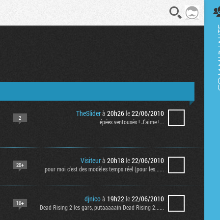
En direct
TheSlider
à
20h26
le
22/06/2010
2
épées ventousés ! J'aime !...
Visiteur
à
20h18
le
22/06/2010
20+
pour moi c'est des modèles temps réel (pour les......
djnico
à
19h22
le
22/06/2010
10+
Dead Rising 2 les gars, putaaaaain Dead Rising 2......