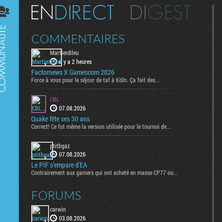
Digest
COMMENTAIRES
MartienBleu
il y a 2 heures
Factornews X Gamescom 2026
Force à vous pour le séjour de taf à Köln. Ça fait des...
CBL
07.08.2026
Quake fête ses 30 ans
Correct! Ce fut même la version utilisée pour le tournoi de...
ptitbgaz
07.08.2026
Le PIF s'empare d'EA
Contrairement aux gamers qui ont acheté en masse CP77 ou...
FORUMS
carwin
03.08.2026