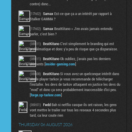
contre) donc...
(17h02)
Samax
Est-ce que ça a un intérêt par rapport à
Stalker GAMMA ?
(17h02)
Samax
BeatKitano > J'en avais jamais entendu
parler, c'est bien ?
(08h11)
BeatKitano
C'est simplement le branding qui est
problématique et donc y'a peu de risque que ça disparaisse.
(08h11)
BeatKitano
Ok oubliez, j'avais pas les derniers
éléments [
insider-gaming.com
]
(08h08)
BeatKitano
Si vous avez un quelconque intérêt dans
single player tarkov je vous recommande de télécharger
l'installer. les devs de tarkov attaquent en justice les devs du
"mod" et donc ça sera probablement inaccessible d'ici peu.
[
forge.sp-tarkov.com
]
(06h51)
Fwdd
Bah si netflix casque ils ont raison, les gens
vont mettre le trailer sur tous les reseaux 4 secondes plus
tard, ca leur coute rien
THURSDAY 06 AUGUST 2026