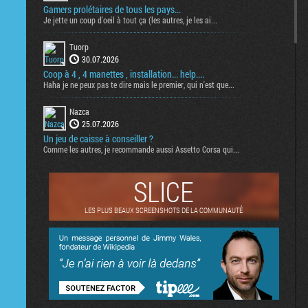
Gamers prolétaires de tous les pays...
Je jette un coup d'oeil à tout ça (les autres, je les ai...
Tuorp
30.07.2026
Coop à 4 , 4 manettes , installation... help....
Haha je ne peux pas te dire mais le premier, qui n'est que...
Nazca
25.07.2026
Un jeu de caisse à conseiller ?
Comme les autres, je recommande aussi Assetto Corsa qui...
SLICE
LES PLUS BEAUX SCREENSHOTS DE LA COMMUNAUTÉ