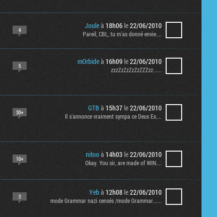
Joule
à
18h06
le
22/06/2010
4
Pareil, CBL, tu m'as donné envie....
mOrbide
à
16h09
le
22/06/2010
5
zzzZzZzZzZzZZZzz......
GTB
à
15h37
le
22/06/2010
30+
Il s'annonce vraiment sympa ce Deus Ex....
nitoo
à
14h03
le
22/06/2010
10+
Okay. You sir, are made of WIN....
Yeb
à
12h08
le
22/06/2010
3
mode Grammar nazi censés /mode Grammar......