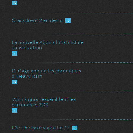
Crackdown 2 en démo
au dernier message
La nouvelle Xbox a l'instinct de
conservation
D. Cage annule les chroniques
d'Heavy Rain
Voici à quoi ressemblent les
cartouches 3DS
E3 : The cake was a lie ?!?
ller au dernier message