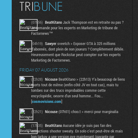
(07h56)
BeatKitano
Jack Thompson est en retraite ou pas ?
Je demande pour les experts en Marketing de tribune de
Factornews™
(04h19)
Sawyer
sveetch > Exposer GTA à 325 millions
d'abonnés, dont plein de non joueurs ? Complètement débile.
Heureusement que Rockstar peut compter sur les experts
Marketing de Factornews.
FRIDAY 07 AUGUST 2026
(22h28)
Nicouse
BeatKitano > (22h13) Y'a beaucoup de liens
morts tout de même (enfin côté JV en tout cas), mais tu
tombes sur des trucs improbables comme cette
encyclopédie, oeuvre d'un seul homme... Fou...
[
cosmovisions.com
]
(22h21)
Nicouse
(07h51) choo.t > merci pour marginalia
(17h35)
BeatKitano
Aucune idée je suis pas fan des
extractions shooter sweaty. En solo c'est peut-être ok mais
bon tarkov a une version pve maintenant (payante par