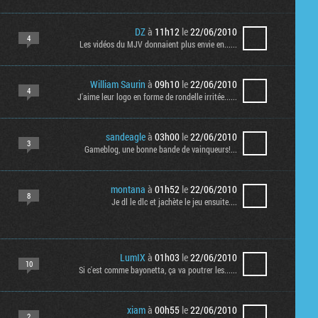
Tribune
DZ
à
11h12
le
22/06/2010
4
Les vidéos du MJV donnaient plus envie en......
William Saurin
à
09h10
le
22/06/2010
4
J'aime leur logo en forme de rondelle irritée......
sandeagle
à
03h00
le
22/06/2010
3
Gameblog, une bonne bande de vainqueurs!...
montana
à
01h52
le
22/06/2010
8
Je dl le dlc et jachète le jeu ensuite....
LumIX
à
01h03
le
22/06/2010
10
Si c'est comme bayonetta, ça va poutrer les......
xiam
à
00h55
le
22/06/2010
2