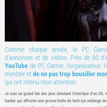
Comme chaque année, le PC Gami
d'annonces et de vidéos. Près de 60 d'
YouTube
de PC Gamer, l'organisateur. H
mentale et
de ne pas trop bousiller mon
qui ont retenu mon attention.
Je suis un grand fan des jeux simulant l'interface d'un OS. H
hacker qui affronte une grosse boîte de tech (un mélange de