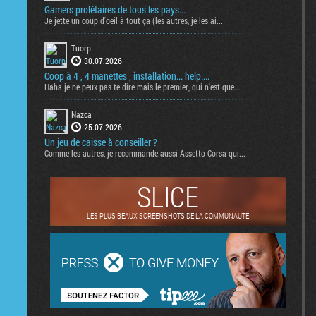
Gamers prolétaires de tous les pays...
Je jette un coup d'oeil à tout ça (les autres, je les ai...
Tuorp
30.07.2026
Coop à 4 , 4 manettes , installation... help....
Haha je ne peux pas te dire mais le premier, qui n'est que...
Nazca
25.07.2026
Un jeu de caisse à conseiller ?
Comme les autres, je recommande aussi Assetto Corsa qui...
SLICE
LES PLUS BEAUX SCREENSHOTS DE LA COMMUNAUTÉ