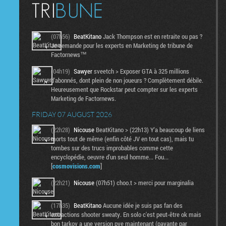
(07h56)
BeatKitano
Jack Thompson est en retraite ou pas ?
Je demande pour les experts en Marketing de tribune de
Factornews™
(04h19)
Sawyer
sveetch > Exposer GTA à 325 millions
d'abonnés, dont plein de non joueurs ? Complètement débile.
Heureusement que Rockstar peut compter sur les experts
Marketing de Factornews.
FRIDAY 07 AUGUST 2026
(22h28)
Nicouse
BeatKitano > (22h13) Y'a beaucoup de liens
morts tout de même (enfin côté JV en tout cas), mais tu
tombes sur des trucs improbables comme cette
encyclopédie, oeuvre d'un seul homme... Fou...
[
cosmovisions.com
]
(22h21)
Nicouse
(07h51) choo.t > merci pour marginalia
(17h35)
BeatKitano
Aucune idée je suis pas fan des
extractions shooter sweaty. En solo c'est peut-être ok mais
bon tarkov a une version pve maintenant (payante par