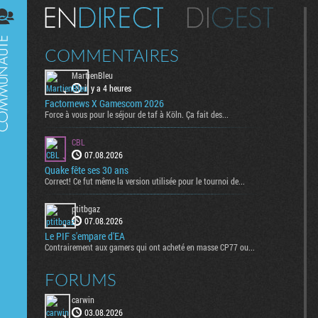
Digest
COMMENTAIRES
MartienBleu
il y a 4 heures
Factornews X Gamescom 2026
Force à vous pour le séjour de taf à Köln. Ça fait des...
CBL
07.08.2026
Quake fête ses 30 ans
Correct! Ce fut même la version utilisée pour le tournoi de...
ptitbgaz
07.08.2026
Le PIF s'empare d'EA
Contrairement aux gamers qui ont acheté en masse CP77 ou...
FORUMS
carwin
03.08.2026