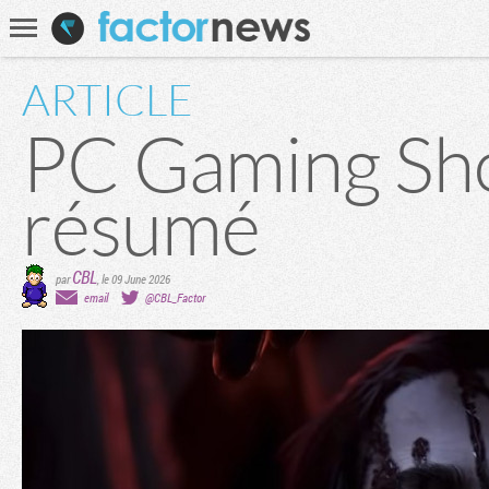
Communauté
Recherche
ARTICLE
PC Gaming Show
résumé
CBL
par
,
le 09 June 2026
email
@CBL_Factor