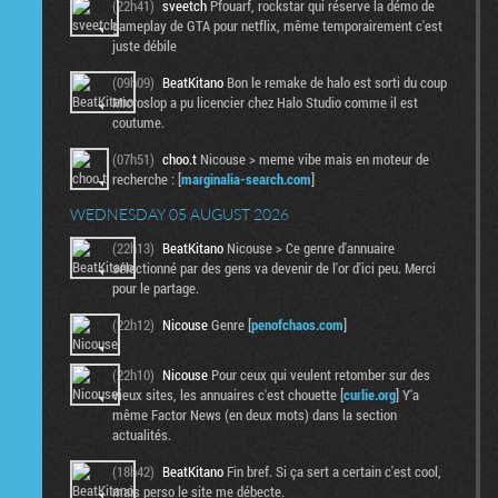
(22h41)
sveetch
Pfouarf, rockstar qui réserve la démo de
gameplay de GTA pour netflix, même temporairement c'est
juste débile
(09h09)
BeatKitano
Bon le remake de halo est sorti du coup
Microslop a pu licencier chez Halo Studio comme il est
coutume.
(07h51)
choo.t
Nicouse > meme vibe mais en moteur de
recherche : [
marginalia-search.com
]
WEDNESDAY 05 AUGUST 2026
(22h13)
BeatKitano
Nicouse > Ce genre d'annuaire
sélectionné par des gens va devenir de l'or d'ici peu. Merci
pour le partage.
(22h12)
Nicouse
Genre [
penofchaos.com
]
(22h10)
Nicouse
Pour ceux qui veulent retomber sur des
vieux sites, les annuaires c'est chouette [
curlie.org
] Y'a
même Factor News (en deux mots) dans la section
actualités.
(18h42)
BeatKitano
Fin bref. Si ça sert a certain c'est cool,
mais perso le site me débecte.