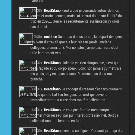
"web 2.0"
(14h38)
BeatKitano
Faudra que je demande autour de moi,
jeunes et moins jeunes, mais j'ai un vrai doute sur l'utilité du
truc en 2026... Genre les recrutements sur linkedin j'y crois
pas du tout.
(14h36)
muldoon
Oui, mais de nos jours , la plupart des gens
trouvent du travail grâce à leur réseau (amis, anciens
collègues, alumni, …). Moi non plus j’aime pas, mais c’est
utile le moment venu
(14h32)
BeatKitano
Linkedin y'a rien d'organique, c'est que
de la façade et du corpo speak. Donc non jamais j'y mettrais
les pieds, et y'en a pas besoin. Du moins pas dans ma
branche.
(14h31)
BeatKitano
Le concept du reseau c'est typiquement
le truc qui me fait fuir les gens, un mot qui devient
immediatement un autre dans ma tête: aliénation.
(14h31)
BeatKitano
Je vais pas faire le mec sympa et
"monter mon reseau" par pur intérêt professionnel. Soit ça
colle soit non et.. .ben rien en fait.
(14h30)
BeatKitano
avec les collègues. Qui sont juste ça des