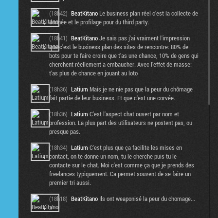
(18h42)
BeatKitano
Le business plan réel c'est la collecte de
donnée et le profilage pour du third party.
(18h41)
BeatKitano
Je sais pas j'ai vraiment l'impression
que c'est le business plan des sites de rencontre: 80% de
bots pour te faire croire que t'as une chance, 10% de gens qui
cherchent réellement a embaucher. Avec l'effet de masse:
t'as plus de chance en jouant au loto
(18h36)
Latium
Mais je ne nie pas que la peur du chômage
fait partie de leur business. Et que c'est une corvée.
(18h36)
Latium
C'est l'aspect chat ouvert par nom et
profession. La plus part des utilisateurs ne postent pas, ou
presque pas.
(18h34)
Latium
C'est plus que ça facilite les mises en
contact, on te donne un nom, tu le cherche puis tu le
contacte sur le chat. Moi c'est comme ça que je prends des
freelances typiquement. Ca permet souvent de se faire un
premier tri aussi.
(18h18)
BeatKitano
Ils ont weaponisé la peur du chomage...
:/