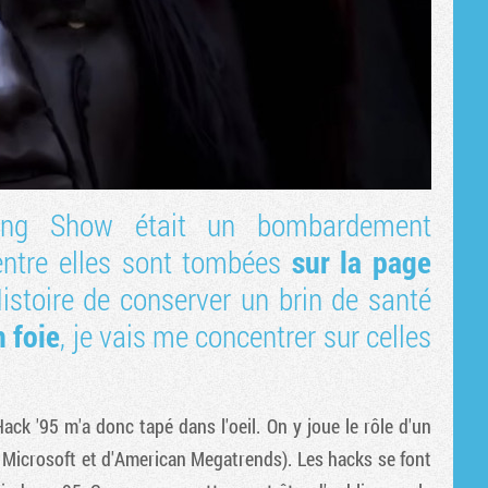
ng Show était un bombardement
entre elles sont tombées
sur la page
istoire de conserver un brin de santé
 foie
, je vais me concentrer sur celles
ack '95 m'a donc tapé dans l'oeil. On y joue le rôle d'un
 Microsoft et d'American Megatrends). Les hacks se font