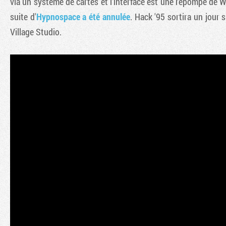
via un système de cartes et l'interface est une repompe de 
suite d'
Hypnospace a été annulée
. Hack '95 sortira un jour
Village Studio.