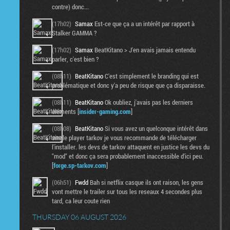
contre) donc...
(17h02)
Samax
Est-ce que ça a un intérêt par rapport à
Stalker GAMMA ?
(17h02)
Samax
BeatKitano > J'en avais jamais entendu
parler, c'est bien ?
(08h11)
BeatKitano
C'est simplement le branding qui est
problématique et donc y'a peu de risque que ça disparaisse.
(08h11)
BeatKitano
Ok oubliez, j'avais pas les derniers
éléments [
insider-gaming.com
]
(08h08)
BeatKitano
Si vous avez un quelconque intérêt dans
single player tarkov je vous recommande de télécharger
l'installer. les devs de tarkov attaquent en justice les devs du
"mod" et donc ça sera probablement inaccessible d'ici peu.
[
forge.sp-tarkov.com
]
(06h51)
Fwdd
Bah si netflix casque ils ont raison, les gens
vont mettre le trailer sur tous les reseaux 4 secondes plus
tard, ca leur coute rien
THURSDAY 06 AUGUST 2026