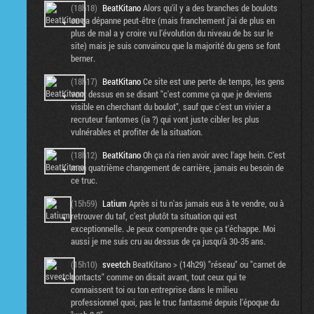
(18h18)
BeatKitano
Alors qu'il y a des branches de boulots
ou ça dépanne peut-être (mais franchement j'ai de plus en
plus de mal a y croire vu l'évolution du niveau de bs sur le
site) mais je suis convaincu que la majorité du gens se font
berner.
(18h17)
BeatKitano
Ce site est une perte de temps, les gens
vont dessus en se disant "c'est comme ça que je deviens
visible en cherchant du boulot", sauf que c'est un vivier a
recruteur fantomes (ia ?) qui vont juste cibler les plus
vulnérables et profiter de la situation.
(18h12)
BeatKitano
Oh ça n'a rien avoir avec l'age hein. C'est
mon quatrième changement de carrière, jamais eu besoin de
ce truc.
(15h59)
Latium
Après si tu n'as jamais eus à te vendre, ou à
retrouver du taf, c'est plutôt ta situation qui est
exceptionnelle. Je peux comprendre que ça t'échappe. Moi
aussi je me suis cru au dessus de ça jusqu'à 30-35 ans.
(15h10)
sveetch
BeatKitano > (14h29) "réseau" ou "carnet de
contacts" comme on disait avant, tout ceux qui te
connaissent toi ou ton entreprise dans le milieu
professionnel quoi, pas le truc fantasmé depuis l'époque du