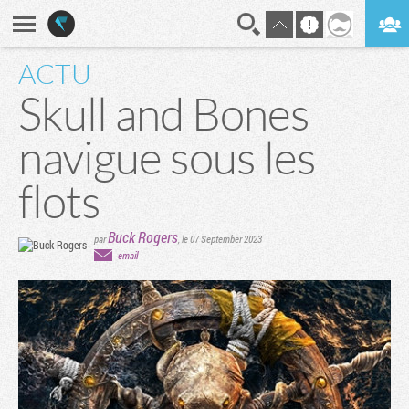
ACTU
En direct
Digest
Skull and Bones
navigue sous les
flots
Buck Rogers
par
,
le 07 September 2023
email