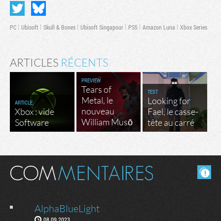
PC
Ubisoft
Skull & Bones
Ubisoft Singapour
PS5
Amazon Luna
Xbox Series
ARTICLES
RÉCENTS
PREVIEW
Tears of
TEST
Metal, le
Looking for
ARTICLE
nouveau
Xbox : vide
Fael, le casse-
William Musō
Software
tête au carré
Masquer les commentaires lus.
AlphaBlueLight
08.09.2023