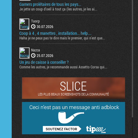
Gamers prolétaires de tous les pays...
Je jette un coup d'oeil à tout ça (les autres, je les ai...
Tuorp
30.07.2026
Coop à 4 , 4 manettes , installation... help....
Haha je ne peux pas te dire mais le premier, qui n'est que...
Nazca
25.07.2026
Un jeu de caisse à conseiller ?
Comme les autres, je recommande aussi Assetto Corsa qui...
SLICE
LES PLUS BEAUX SCREENSHOTS DE LA COMMUNAUTÉ