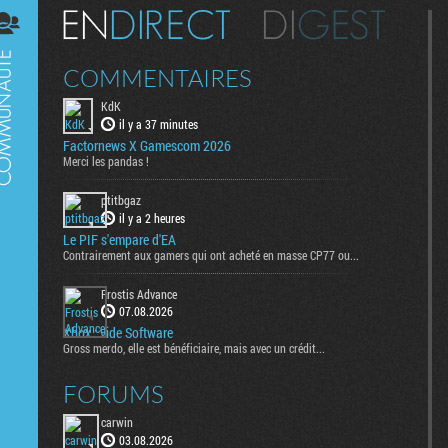
Digest
COMMENTAIRES
KdK
il y a 37 minutes
Factornews X Gamescom 2026
Merci les pandas !
ptitbgaz
il y a 2 heures
Le PIF s'empare d'EA
Contrairement aux gamers qui ont acheté en masse CP77 ou...
Frostis Advance
07.08.2026
Xbox : vide Software
Gross merdo, elle est bénéficiaire, mais avec un crédit...
FORUMS
carwin
03.08.2026