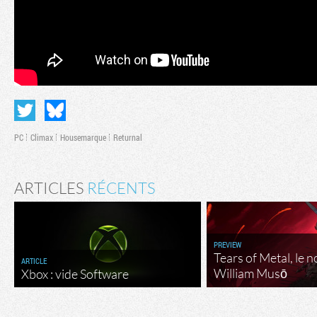
PC
Climax
Housemarque
Returnal
ARTICLES
RÉCENTS
PREVIEW
Tears of Metal, le 
ARTICLE
William Musō
Xbox : vide Software