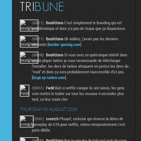
(08h11)
BeatKitano
C'est simplement le branding qui est
problématique et donc y'a peu de risque que ça disparaisse.
(08h11)
BeatKitano
Ok oubliez, j'avais pas les derniers
éléments [
insider-gaming.com
]
(08h08)
BeatKitano
Si vous avez un quelconque intérêt dans
single player tarkov je vous recommande de télécharger
l'installer. les devs de tarkov attaquent en justice les devs du
"mod" et donc ça sera probablement inaccessible d'ici peu.
[
forge.sp-tarkov.com
]
(06h51)
Fwdd
Bah si netflix casque ils ont raison, les gens
vont mettre le trailer sur tous les reseaux 4 secondes plus
tard, ca leur coute rien
THURSDAY 06 AUGUST 2026
(22h41)
sveetch
Pfouarf, rockstar qui réserve la démo de
gameplay de GTA pour netflix, même temporairement c'est
juste débile
(09h09)
BeatKitano
Bon le remake de halo est sorti du coup