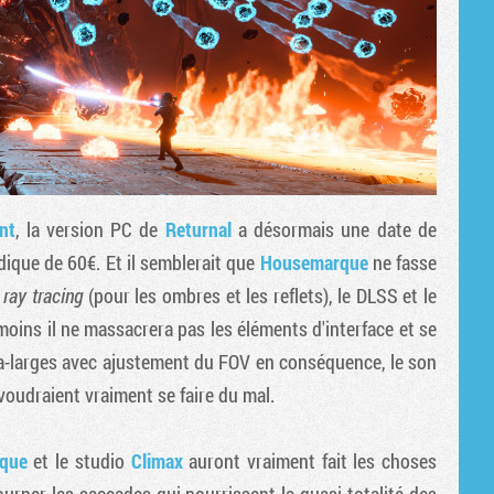
nt
, la version PC de
Returnal
a désormais une date de
odique de 60€. Et il semblerait que
Housemarque
ne fasse
e
ray tracing
(pour les ombres et les reflets), le DLSS et le
moins il ne massacrera pas les éléments d'interface et se
ltra-larges avec ajustement du FOV en conséquence, le son
voudraient vraiment se faire du mal.
rque
et le studio
Climax
auront vraiment fait les choses