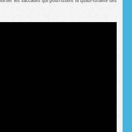
rner les saccades qui pourrissent la quasi-totalité des
Tribune