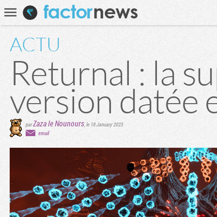
Communauté
Recherche
ACTU
Returnal : la s
version datée e
Zaza le Nounours
par
,
le 18 January 2023
email