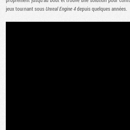
proprement jusqu'au bout et trouvé une solution pour contou
jeux tournant sous
Unreal Engine 4
depuis quelques années.