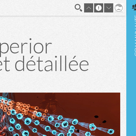
En direct
uperior
t détaillée