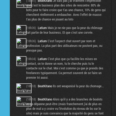
(18h41)
BeatKitano
Je sais pas j'ai vraiment l'impression
que c'est le business plan des sites de rencontre: 80% de
bots pour te faire croire que t'as une chance, 10% de gens qui
cherchent réellement a embaucher. Avec l'effet de masse:
t'as plus de chance en jouant au loto
(18h36)
Latium
Mais je ne nie pas que la peur du chômage
fait partie de leur business. Et que c'est une corvée.
(18h36)
Latium
C'est l'aspect chat ouvert par nom et
profession. La plus part des utilisateurs ne postent pas, ou
presque pas.
(18h34)
Latium
C'est plus que ça facilite les mises en
contact, on te donne un nom, tu le cherche puis tu le
contacte sur le chat. Moi c'est comme ça que je prends des
freelances typiquement. Ca permet souvent de se faire un
premier tri aussi.
(18h18)
BeatKitano
Ils ont weaponisé la peur du chomage...
:/
(18h18)
BeatKitano
Alors qu'il y a des branches de boulots
ou ça dépanne peut-être (mais franchement j'ai de plus en
plus de mal a y croire vu l'évolution du niveau de bs sur le
site) mais je suis convaincu que la majorité du gens se font