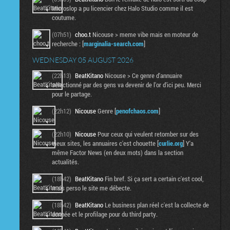
Microslop a pu licencier chez Halo Studio comme il est
coutume.
(07h51)
choo.t
Nicouse > meme vibe mais en moteur de
recherche : [
marginalia-search.com
]
WEDNESDAY 05 AUGUST 2026
(22h13)
BeatKitano
Nicouse > Ce genre d'annuaire
sélectionné par des gens va devenir de l'or d'ici peu. Merci
pour le partage.
(22h12)
Nicouse
Genre [
penofchaos.com
]
(22h10)
Nicouse
Pour ceux qui veulent retomber sur des
vieux sites, les annuaires c'est chouette [
curlie.org
] Y'a
même Factor News (en deux mots) dans la section
actualités.
(18h42)
BeatKitano
Fin bref. Si ça sert a certain c'est cool,
mais perso le site me débecte.
(18h42)
BeatKitano
Le business plan réel c'est la collecte de
donnée et le profilage pour du third party.