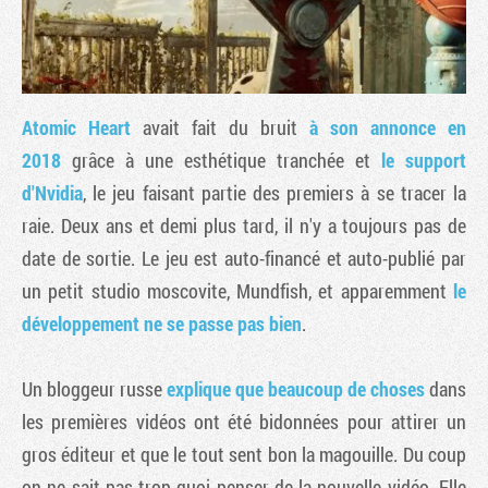
Atomic Heart
avait fait du bruit
à son annonce en
2018
grâce à une esthétique tranchée et
le support
d'Nvidia
, le jeu faisant partie des premiers à se tracer la
raie. Deux ans et demi plus tard, il n'y a toujours pas de
date de sortie. Le jeu est auto-financé et auto-publié par
un petit studio moscovite, Mundfish, et apparemment
le
Tribune
développement ne se passe pas bien
.
Un bloggeur russe
explique que beaucoup de choses
dans
les premières vidéos ont été bidonnées pour attirer un
gros éditeur et que le tout sent bon la magouille. Du coup
on ne sait pas trop quoi penser de la nouvelle vidéo. Elle