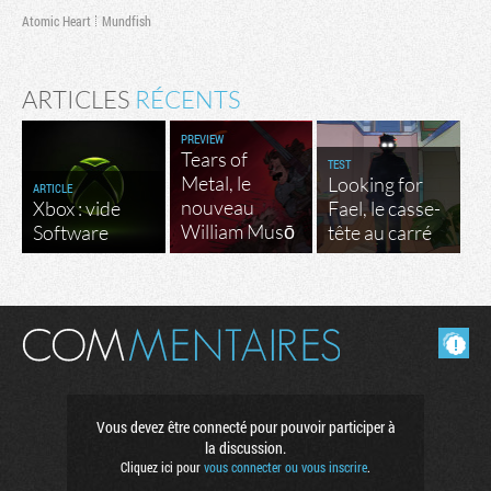
Atomic Heart
Mundfish
ARTICLES
RÉCENTS
PREVIEW
Tears of
TEST
Metal, le
Looking for
ARTICLE
nouveau
Xbox : vide
Fael, le casse-
William Musō
Software
tête au carré
Masquer les commentaires lus.
Vous devez être connecté pour pouvoir participer à
la discussion.
Cliquez ici pour
vous connecter ou vous inscrire
.