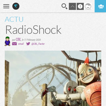
ACTU
En direct
Digest
RadioShock
CBL
par
,
le 11 February 2020
email
@CBL_Factor