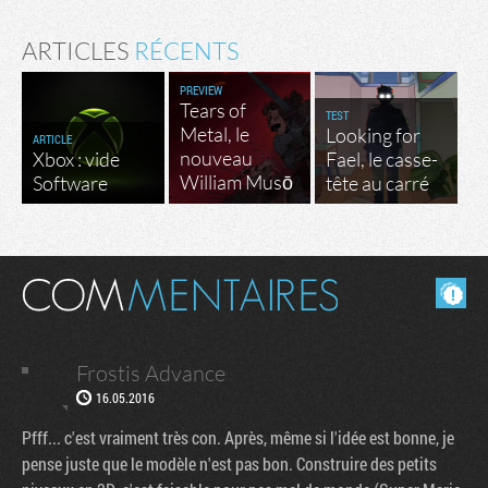
ARTICLES
RÉCENTS
PREVIEW
Tears of
TEST
Metal, le
Looking for
ARTICLE
nouveau
Xbox : vide
Fael, le casse-
William Musō
Software
tête au carré
Masquer les commentaires lus.
Frostis Advance
16.05.2016
Pfff... c'est vraiment très con. Après, même si l'idée est bonne, je
pense juste que le modèle n'est pas bon. Construire des petits