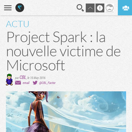
ACTU
En direct
Digest
Project Spark : la
nouvelle victime de
Microsoft
CBL
par
,
le 15 May 2016
email
@CBL_Factor