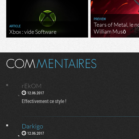
PREVIEW
Tears of Metal, le 
ARTICLE
William Musō
Xbox : vide Software
rEkOM
12.06.2017
Effectivement ce style !
Darkigo
12.06.2017