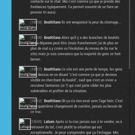
contacte sur le chat. Moi c'est comme ça que je prends des
freelances typiquement. Ca permet souvent de se faire un
premier tri aussi.
(18h18)
BeatKitano
Ils ont weaponisé la peur du chomage...
:/
(18h18)
BeatKitano
Alors qu'il y a des branches de boulots
ou ça dépanne peut-être (mais franchement j'ai de plus en
plus de mal a y croire vu l'évolution du niveau de bs sur le
site) mais je suis convaincu que la majorité du gens se font
berner.
(18h17)
BeatKitano
Ce site est une perte de temps, les gens
vont dessus en se disant "c'est comme ça que je deviens
visible en cherchant du boulot", sauf que c'est un vivier a
recruteur fantomes (ia ?) qui vont juste cibler les plus
vulnérables et profiter de la situation.
(18h12)
BeatKitano
Oh ça n'a rien avoir avec l'age hein. C'est
mon quatrième changement de carrière, jamais eu besoin de
ce truc.
(15h59)
Latium
Après si tu n'as jamais eus à te vendre, ou à
retrouver du taf, c'est plutôt ta situation qui est
exceptionnelle. Je peux comprendre que ça t'échappe. Moi