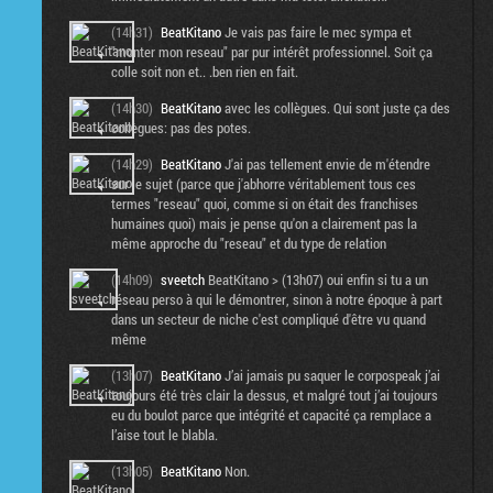
(14h31)
BeatKitano
Je vais pas faire le mec sympa et
"monter mon reseau" par pur intérêt professionnel. Soit ça
colle soit non et.. .ben rien en fait.
(14h30)
BeatKitano
avec les collègues. Qui sont juste ça des
collègues: pas des potes.
(14h29)
BeatKitano
J'ai pas tellement envie de m'étendre
sur le sujet (parce que j'abhorre véritablement tous ces
termes "reseau" quoi, comme si on était des franchises
humaines quoi) mais je pense qu'on a clairement pas la
même approche du "reseau" et du type de relation
(14h09)
sveetch
BeatKitano > (13h07) oui enfin si tu a un
réseau perso à qui le démontrer, sinon à notre époque à part
dans un secteur de niche c'est compliqué d'être vu quand
même
(13h07)
BeatKitano
J’ai jamais pu saquer le corpospeak j’ai
toujours été très clair la dessus, et malgré tout j’ai toujours
eu du boulot parce que intégrité et capacité ça remplace a
l’aise tout le blabla.
(13h05)
BeatKitano
Non.