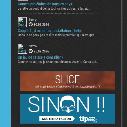
Gamers prolétaires de tous les pays...
Je jette un coup d'oeil à tout ça (les autres, je les ai...
Tuorp
30.07.2026
Coop à 4 , 4 manettes , installation... help....
Haha je ne peux pas te dire mais le premier, qui n'est que...
Nazca
25.07.2026
Un jeu de caisse à conseiller ?
Comme les autres, je recommande aussi Assetto Corsa qui...
SLICE
LES PLUS BEAUX SCREENSHOTS DE LA COMMUNAUTÉ