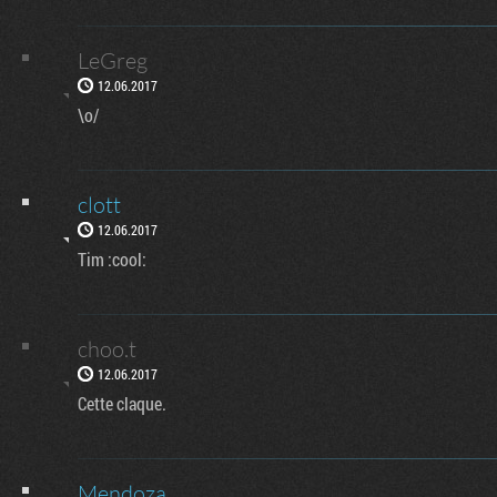
LeGreg
12.06.2017
\o/
clott
12.06.2017
Tim :cool:
choo.t
12.06.2017
Cette claque.
Mendoza