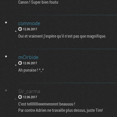
Canon ! Super bien foutu
commode
12.06.2017
Oui et vraiment j’espère qu'il n'est pas que magnifique.
mOrbide
12.06.2017
Ah punaise ! *_*
Sir_carma
12.06.2017
C'est telllllllleeemennnnt beauuuu !
Par contre Adrien ne travaille plus dessus, juste Tim!