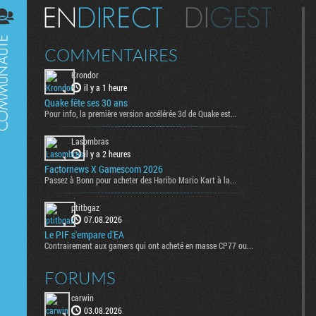
Digest
COMMENTAIRES
Krondor
il y a 1 heure
Quake fête ses 30 ans
Pour info, la première version accélérée 3d de Quake est...
Lasombras
il y a 2 heures
Factornews X Gamescom 2026
Passez à Bonn pour acheter des Haribo Mario Kart à la...
ptitbgaz
07.08.2026
Le PIF s'empare d'EA
Contrairement aux gamers qui ont acheté en masse CP77 ou...
FORUMS
carwin
03.08.2026