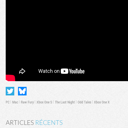
PC
Mac
Raw Fury
Xbox One S
The Last Night
Odd Tales
Xbox One X
ARTICLES
RÉCENTS