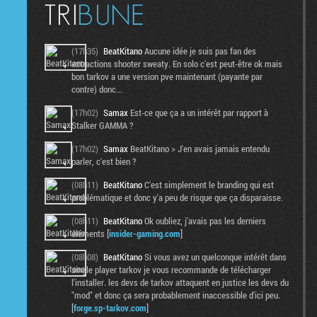
(17h35)
BeatKitano
Aucune idée je suis pas fan des
extractions shooter sweaty. En solo c'est peut-être ok mais
bon tarkov a une version pve maintenant (payante par
contre) donc...
(17h02)
Samax
Est-ce que ça a un intérêt par rapport à
Stalker GAMMA ?
(17h02)
Samax
BeatKitano > J'en avais jamais entendu
parler, c'est bien ?
(08h11)
BeatKitano
C'est simplement le branding qui est
problématique et donc y'a peu de risque que ça disparaisse.
(08h11)
BeatKitano
Ok oubliez, j'avais pas les derniers
éléments [
insider-gaming.com
]
(08h08)
BeatKitano
Si vous avez un quelconque intérêt dans
single player tarkov je vous recommande de télécharger
l'installer. les devs de tarkov attaquent en justice les devs du
"mod" et donc ça sera probablement inaccessible d'ici peu.
[
forge.sp-tarkov.com
]