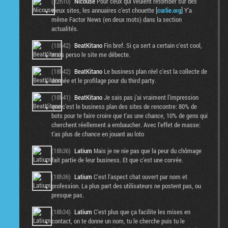
(22h10)
Nicouse
Pour ceux qui veulent retomber sur des
vieux sites, les annuaires c'est chouette [
curlie.org
] Y'a
même Factor News (en deux mots) dans la section
actualités.
(18h42)
BeatKitano
Fin bref. Si ça sert a certain c'est cool,
mais perso le site me débecte.
(18h42)
BeatKitano
Le business plan réel c'est la collecte de
donnée et le profilage pour du third party.
(18h41)
BeatKitano
Je sais pas j'ai vraiment l'impression
que c'est le business plan des sites de rencontre: 80% de
bots pour te faire croire que t'as une chance, 10% de gens qui
cherchent réellement a embaucher. Avec l'effet de masse:
t'as plus de chance en jouant au loto
(18h36)
Latium
Mais je ne nie pas que la peur du chômage
fait partie de leur business. Et que c'est une corvée.
(18h36)
Latium
C'est l'aspect chat ouvert par nom et
profession. La plus part des utilisateurs ne postent pas, ou
presque pas.
(18h34)
Latium
C'est plus que ça facilite les mises en
contact, on te donne un nom, tu le cherche puis tu le