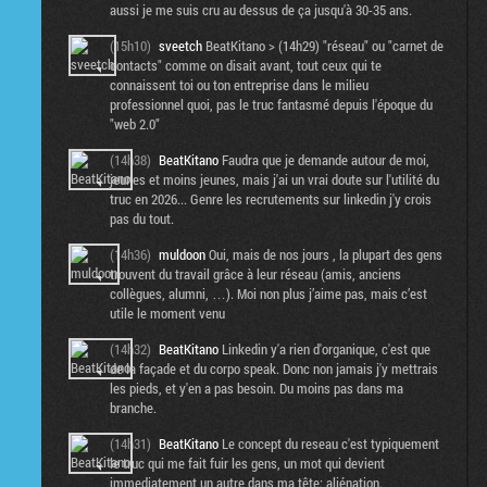
aussi je me suis cru au dessus de ça jusqu'à 30-35 ans.
(15h10)
sveetch
BeatKitano > (14h29) "réseau" ou "carnet de
contacts" comme on disait avant, tout ceux qui te
connaissent toi ou ton entreprise dans le milieu
professionnel quoi, pas le truc fantasmé depuis l'époque du
"web 2.0"
(14h38)
BeatKitano
Faudra que je demande autour de moi,
jeunes et moins jeunes, mais j'ai un vrai doute sur l'utilité du
truc en 2026... Genre les recrutements sur linkedin j'y crois
pas du tout.
(14h36)
muldoon
Oui, mais de nos jours , la plupart des gens
trouvent du travail grâce à leur réseau (amis, anciens
collègues, alumni, …). Moi non plus j’aime pas, mais c’est
utile le moment venu
(14h32)
BeatKitano
Linkedin y'a rien d'organique, c'est que
de la façade et du corpo speak. Donc non jamais j'y mettrais
les pieds, et y'en a pas besoin. Du moins pas dans ma
branche.
(14h31)
BeatKitano
Le concept du reseau c'est typiquement
le truc qui me fait fuir les gens, un mot qui devient
immediatement un autre dans ma tête: aliénation.