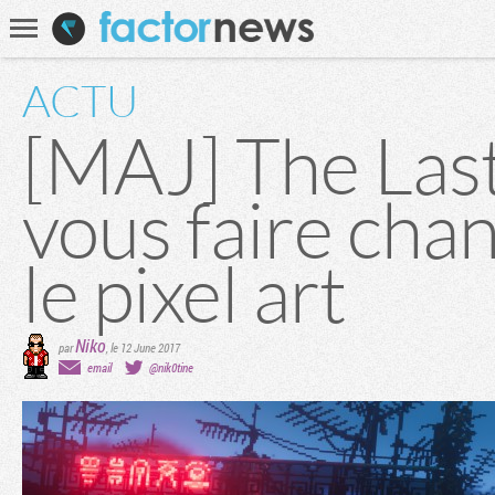
Communauté
Recherche
ACTU
[MAJ] The Last
vous faire chan
le pixel art
Niko
par
,
le 12 June 2017
email
@nik0tine