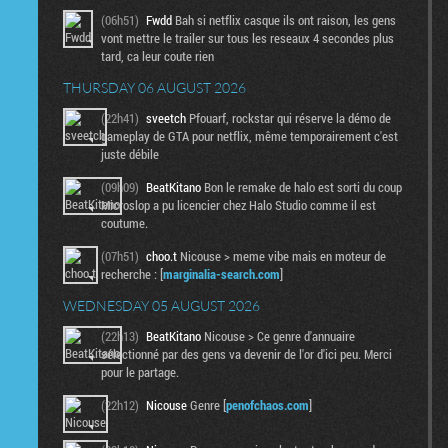
(06h51)
Fwdd
Bah si netflix casque ils ont raison, les gens
vont mettre le trailer sur tous les reseaux 4 secondes plus
tard, ca leur coute rien
THURSDAY 06 AUGUST 2026
(22h41)
sveetch
Pfouarf, rockstar qui réserve la démo de
gameplay de GTA pour netflix, même temporairement c'est
juste débile
(09h09)
BeatKitano
Bon le remake de halo est sorti du coup
Microslop a pu licencier chez Halo Studio comme il est
coutume.
(07h51)
choo.t
Nicouse > meme vibe mais en moteur de
recherche : [
marginalia-search.com
]
WEDNESDAY 05 AUGUST 2026
(22h13)
BeatKitano
Nicouse > Ce genre d'annuaire
sélectionné par des gens va devenir de l'or d'ici peu. Merci
pour le partage.
(22h12)
Nicouse
Genre [
penofchaos.com
]