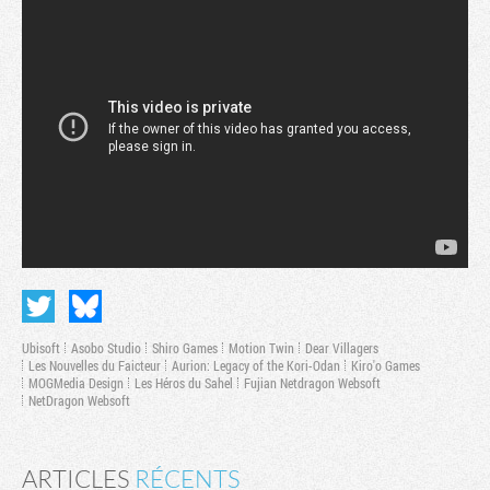
Ubisoft
Asobo Studio
Shiro Games
Motion Twin
Dear Villagers
Les Nouvelles du Faicteur
Aurion: Legacy of the Kori-Odan
Kiro'o Games
MOGMedia Design
Les Héros du Sahel
Fujian Netdragon Websoft
NetDragon Websoft
ARTICLES
RÉCENTS