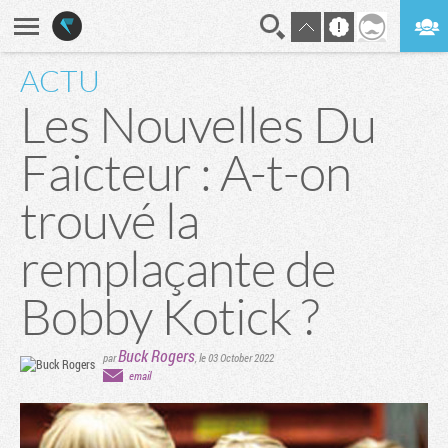
ACTU
En direct
Digest
Les Nouvelles Du
Faicteur : A-t-on
trouvé la
remplaçante de
Bobby Kotick ?
Buck Rogers
par
,
le 03 October 2022
email