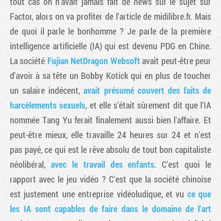
tout cas on n'avait jamais fait de news sur le sujet sur
Factor, alors on va profiter de l'article de midilibre.fr. Mais
de quoi il parle le bonhomme ? Je parle de la première
intelligence artificielle (IA) qui est devenu PDG en Chine.
La société
Fujian NetDragon Websoft
avait peut-être peur
d'avoir à sa tête un Bobby Kotick qui en plus de toucher
un salaire indécent,
avait présumé couvert des faits de
harcèlements sexuels
, et elle s'était sûrement dit que l'IA
nommée Tang Yu ferait finalement aussi bien l'affaire. Et
peut-être mieux, elle travaille 24 heures sur 24 et n'est
pas payé, ce qui est le rêve absolu de tout bon capitaliste
néolibéral,
avec le travail des enfants
. C'est quoi le
rapport avec le jeu vidéo ? C'est que la société chinoise
est justement une entreprise vidéoludique, et vu
ce que
les IA sont capables de faire dans le domaine de l'art