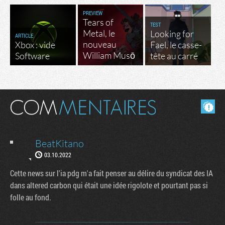
PREVIEW
Tears of
TEST
Metal, le
Looking for
ARTICLE
nouveau
Xbox : vide
Fael, le casse-
William Musō
Software
tête au carré
Masquer les commentaires lus.
BeatKitano
03.10.2022
Cette news sur l'ia pdg m'a fait penser au délire du syndicat des IA
dans altered carbon qui était une idée rigolote et pourtant pas si
folle au fond.