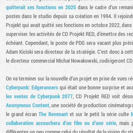
quitterait ses fonctions en 2025
dans le cadre d’un remanie
postes dans le studio depuis sa création en 1994. Il rejoin
Projekt qui avait quitté ses fonctions en octobre 2022, dans 
superviser les activités de CD Projekt RED, d’émettre des r
échéant. Cependant, le poste de PDG sera vacant plus préci
Adam Kiciski sera directeur de la stratégie. C’est donc à ce
le directeur commercial Michał Nowakowski, codirigeront CD
On va terminer sur la nouvelle d’un projet en prise de vues ré
Cyberpunk: Edgerunners
qui était une bonne surprise et av
les ventes de Cyberpunk 2077
, CD Projekt RED voit déso
Anonymous Content
, une société de production cinématogra
le grand écran
The Revenant
et sur le petit la série culte
collaboration accouchera d’un film ou d’une série
, mais 
différentes un peu comme celui du résultat de la vision du s