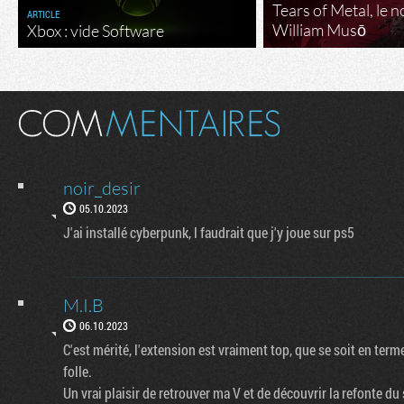
Tears of Metal, le 
ARTICLE
William Musō
Xbox : vide Software
noir_desir
05.10.2023
J'ai installé cyberpunk, l faudrait que j'y joue sur ps5
M.I.B
06.10.2023
C'est mérité, l'extension est vraiment top, que se soit en term
folle.
Un vrai plaisir de retrouver ma V et de découvrir la refonte du