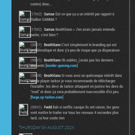
contre) donc...
(17h02)
Samax
Est-ce que ça a un intérêt par rapport à
Stalker GAMMA ?
(17h02)
Samax
BeatKitano > J'en avais jamais entendu
parler, c'est bien ?
(08h11)
BeatKitano
C'est simplement le branding qui est
problématique et donc y'a peu de risque que ça disparaisse.
(08h11)
BeatKitano
Ok oubliez, j'avais pas les derniers
éléments [
insider-gaming.com
]
(08h08)
BeatKitano
Si vous avez un quelconque intérêt dans
single player tarkov je vous recommande de télécharger
l'installer. les devs de tarkov attaquent en justice les devs du
"mod" et donc ça sera probablement inaccessible d'ici peu.
[
forge.sp-tarkov.com
]
(06h51)
Fwdd
Bah si netflix casque ils ont raison, les gens
vont mettre le trailer sur tous les reseaux 4 secondes plus
tard, ca leur coute rien
THURSDAY 06 AUGUST 2026