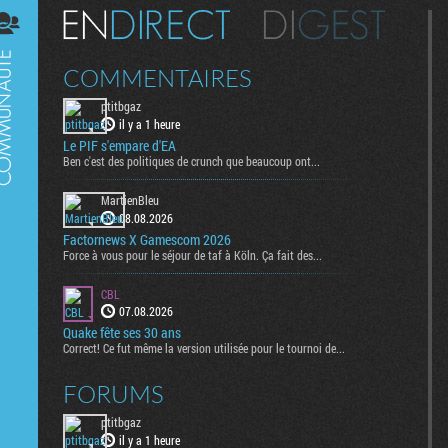
Digest
COMMENTAIRES
ptitbgaz
il y a 1 heure
Le PIF s'empare d'EA
Ben c'est des politiques de crunch que beaucoup ont...
MartienBleu
08.08.2026
Factornews X Gamescom 2026
Force à vous pour le séjour de taf à Köln. Ça fait des...
CBL
07.08.2026
Quake fête ses 30 ans
Correct! Ce fut même la version utilisée pour le tournoi de...
FORUMS
ptitbgaz
il y a 1 heure