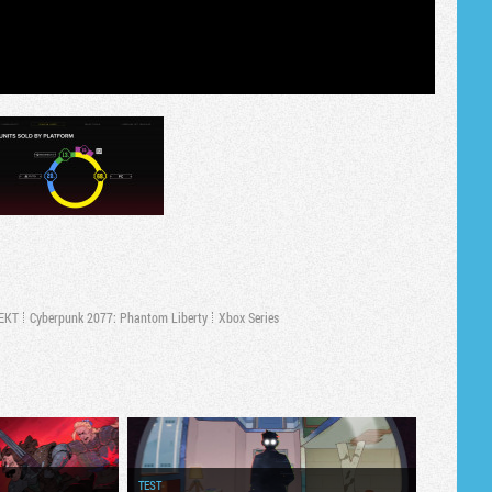
EKT
Cyberpunk 2077: Phantom Liberty
Xbox Series
TEST