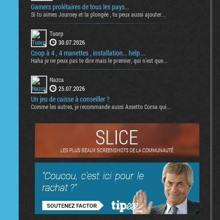
Gamers prolétaires de tous les pays...
Si tu aimes Journey et la plongée , tu peux aussi ajouter...
Tuorp
30.07.2026
Coop à 4 , 4 manettes , installation... help....
Haha je ne peux pas te dire mais le premier, qui n'est que...
Nazca
25.07.2026
Un jeu de caisse à conseiller ?
Comme les autres, je recommande aussi Assetto Corsa qui...
SLICE
LES PLUS BEAUX SCREENSHOTS DE LA COMMUNAUTÉ