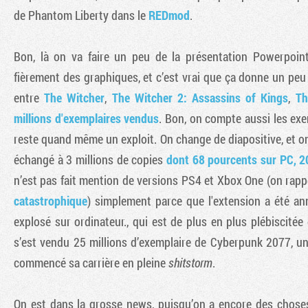
de Phantom Liberty dans le
REDmod
.
Bon, là on va faire un peu de la présentation Powerpoint
fièrement des graphiques, et c’est vrai que ça donne un peu
entre
The Witcher
,
The Witcher 2: Assassins of Kings
,
Th
millions d'exemplaires vendus
. Bon, on compte aussi les ex
reste quand même un exploit. On change de diapositive, et o
échangé à 3 millions de copies
dont 68 pourcents sur PC, 2
n’est pas fait mention de versions PS4 et Xbox One (on rappel
catastrophique
) simplement parce que l'extension a été an
explosé sur ordinateur., qui est de plus en plus plébiscité
s’est vendu 25 millions d’exemplaire de Cyberpunk 2077, un
commencé sa carrière en pleine
shitstorm
.
On est dans la grosse news, puisqu’on a encore des chos