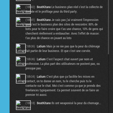
(18h42)
BeatKitano
Le business plan réel c'est la collecte de
donnée et le profilage pour du third party.
(18h41)
BeatKitano
Je sais pas j'ai vraiment l'impression
que c'est le business plan des sites de rencontre: 80% de
bots pour te faire croire que t'as une chance, 10% de gens qui
cherchent réellement a embaucher. Avec l'effet de masse:
t'as plus de chance en jouant au loto
(18h36)
Latium
Mais je ne nie pas que la peur du chômage
fait partie de leur business. Et que c'est une corvée.
(18h36)
Latium
C'est l'aspect chat ouvert par nom et
profession. La plus part des utilisateurs ne postent pas, ou
presque pas.
(18h34)
Latium
C'est plus que ça facilite les mises en
contact, on te donne un nom, tu le cherche puis tu le
contacte sur le chat. Moi c'est comme ça que je prends des
freelances typiquement. Ca permet souvent de se faire un
premier tri aussi.
(18h18)
BeatKitano
Ils ont weaponisé la peur du chomage...
:/