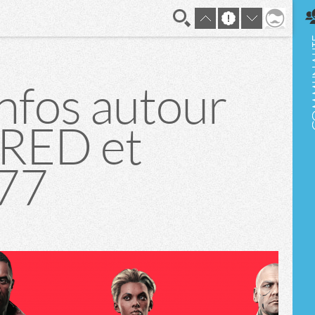
En direct
infos autour
 RED et
77