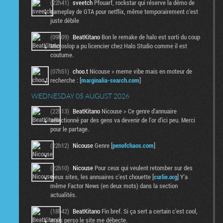
(22h41)
sveetch
Pfouarf, rockstar qui réserve la démo de
gameplay de GTA pour netflix, même temporairement c'est
juste débile
(09h09)
BeatKitano
Bon le remake de halo est sorti du coup
Microslop a pu licencier chez Halo Studio comme il est
coutume.
(07h51)
choo.t
Nicouse > meme vibe mais en moteur de
recherche : [
marginalia-search.com
]
WEDNESDAY 05 AUGUST 2026
(22h13)
BeatKitano
Nicouse > Ce genre d'annuaire
sélectionné par des gens va devenir de l'or d'ici peu. Merci
pour le partage.
(22h12)
Nicouse
Genre [
penofchaos.com
]
(22h10)
Nicouse
Pour ceux qui veulent retomber sur des
vieux sites, les annuaires c'est chouette [
curlie.org
] Y'a
même Factor News (en deux mots) dans la section
actualités.
(18h42)
BeatKitano
Fin bref. Si ça sert a certain c'est cool,
mais perso le site me débecte.