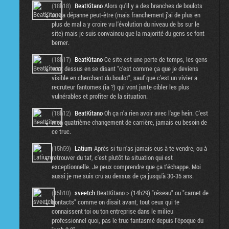
(18h18)
BeatKitano
Alors qu'il y a des branches de boulots
ou ça dépanne peut-être (mais franchement j'ai de plus en
plus de mal a y croire vu l'évolution du niveau de bs sur le
site) mais je suis convaincu que la majorité du gens se font
berner.
(18h17)
BeatKitano
Ce site est une perte de temps, les gens
vont dessus en se disant "c'est comme ça que je deviens
visible en cherchant du boulot", sauf que c'est un vivier a
recruteur fantomes (ia ?) qui vont juste cibler les plus
vulnérables et profiter de la situation.
(18h12)
BeatKitano
Oh ça n'a rien avoir avec l'age hein. C'est
mon quatrième changement de carrière, jamais eu besoin de
ce truc.
(15h59)
Latium
Après si tu n'as jamais eus à te vendre, ou à
retrouver du taf, c'est plutôt ta situation qui est
exceptionnelle. Je peux comprendre que ça t'échappe. Moi
aussi je me suis cru au dessus de ça jusqu'à 30-35 ans.
(15h10)
sveetch
BeatKitano > (14h29) "réseau" ou "carnet de
contacts" comme on disait avant, tout ceux qui te
connaissent toi ou ton entreprise dans le milieu
professionnel quoi, pas le truc fantasmé depuis l'époque du