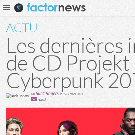
Communauté
Recherche
ACTU
Les dernières 
de CD Projekt
Cyberpunk 20
Buck Rogers
par
,
le 05 October 2023
email