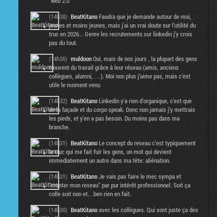
"web 2.0"
(14h38)
BeatKitano
Faudra que je demande autour de moi,
jeunes et moins jeunes, mais j'ai un vrai doute sur l'utilité du
truc en 2026... Genre les recrutements sur linkedin j'y crois
pas du tout.
(14h36)
muldoon
Oui, mais de nos jours , la plupart des gens
trouvent du travail grâce à leur réseau (amis, anciens
collègues, alumni, …). Moi non plus j’aime pas, mais c’est
utile le moment venu
(14h32)
BeatKitano
Linkedin y'a rien d'organique, c'est que
de la façade et du corpo speak. Donc non jamais j'y mettrais
les pieds, et y'en a pas besoin. Du moins pas dans ma
branche.
(14h31)
BeatKitano
Le concept du reseau c'est typiquement
le truc qui me fait fuir les gens, un mot qui devient
immediatement un autre dans ma tête: aliénation.
(14h31)
BeatKitano
Je vais pas faire le mec sympa et
"monter mon reseau" par pur intérêt professionnel. Soit ça
colle soit non et.. .ben rien en fait.
(14h30)
BeatKitano
avec les collègues. Qui sont juste ça des