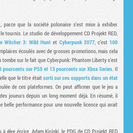
Tribune
, parce que la société polonaise s’est mise à exhiber
 le tournis. Le studio de développement CD Projekt RED,
e Witcher 3: Wild Hunt
et
Cyberpunk 2077
, c’est
100
emplaires écoulés avec de grosses promotions, mais cela
n tombe sur le fait que Cyberpunk: Phantom Liberty s’est
0 pourcents sur PS5 et 13 pourcents sur Xbox Series
. Il
le que le titre était
sorti sur ces supports dans un état
nulée de ces plateformes. On peut affirmer que le jeu a
e des joueurs depuis un long moment déjà. En résumé, il
e belle performance pour une nouvelle licence qui avait
es à
dire
écrire. Adam Kiciski, le PDG de CD Projekt RED