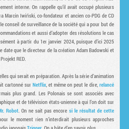
ment interne. On rappelle qu’il avait occupé plusieurs
dra Marcin Iwiński, co-fondateur et ancien co-PDG de CD
le conseil de surveillance de la société qui a pour but de
ecommandations et aussi d’adopter des résolutions le cas
sément à partir du 1er janvier 2024, puisque d’ici 2025
tte date que le directeur de la création Adam Badowski et
 Projekt RED.
elles qui serait en préparation. Après la série d’animation
ait cartonné sur
Netflix
, et même on peut le dire,
relancé
rmais plus grand. Les Polonais se sont associés avec
phique et de télévision états-unienne à qui l’on doit sur
Mr. Robot
. On ne sait pas encore
si le résultat de cette
pour le moment rien n’interdirait plusieurs approches
tudio japonais
Trigger
. On a hâte d’en savoir plus.