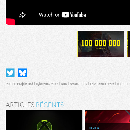
PC
CD Projekt Red
Cyberpunk 2077
GOG
Steam
PS5
Epic Games Store
CD PROJ
ARTICLES
RÉCENTS
PREVIEW