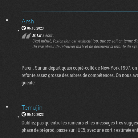
Arsh
06.10.2023
M.I.B
a écrit :
C'est mérité, l'extension est vraiment top, que se soit en terme d'
Un vrai plaisir de retrouver ma V et de découvrir la refonte du sy
Pareil. Sur un départ quasi copié-collé de New-York 1997, on 
refonte assez grosse des arbres de compétences. On nous avai
gueule.
Temujin
06.10.2023
Oubliez pas qu'entre les rumeurs et les messages très suggest
phase de préprod, passe sur l'UE5, avec une sortir estimée en