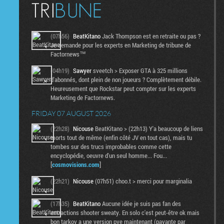
(07h56)
BeatKitano
Jack Thompson est en retraite ou pas ?
Je demande pour les experts en Marketing de tribune de
Factornews™
(04h19)
Sawyer
sveetch > Exposer GTA à 325 millions
d'abonnés, dont plein de non joueurs ? Complètement débile.
Heureusement que Rockstar peut compter sur les experts
Marketing de Factornews.
FRIDAY 07 AUGUST 2026
(22h28)
Nicouse
BeatKitano > (22h13) Y'a beaucoup de liens
morts tout de même (enfin côté JV en tout cas), mais tu
tombes sur des trucs improbables comme cette
encyclopédie, oeuvre d'un seul homme... Fou...
[
cosmovisions.com
]
(22h21)
Nicouse
(07h51) choo.t > merci pour marginalia
(17h35)
BeatKitano
Aucune idée je suis pas fan des
extractions shooter sweaty. En solo c'est peut-être ok mais
bon tarkov a une version pve maintenant (payante par