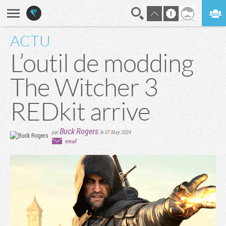
ACTU
En direct
Digest
L’outil de modding
The Witcher 3
REDkit arrive
Buck Rogers
par
,
le 07 May 2024
email