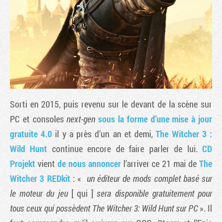
Sorti en 2015, puis revenu sur le devant de la scène sur
PC et consoles
next-gen
sous la forme d’une mise à jour
gratuite 4.0
il y a près d’un an et demi,
The Witcher 3 :
Tribune
Wild Hunt
continue encore de faire parler de lui.
CD
Projekt
vient
de nous annoncer
l’arriver ce 21 mai de
The
Witcher 3 REDkit
: «
un éditeur de mods complet basé sur
le moteur du jeu
[ qui ]
sera disponible gratuitement pour
tous ceux qui possèdent The Witcher 3: Wild Hunt sur PC
». Il