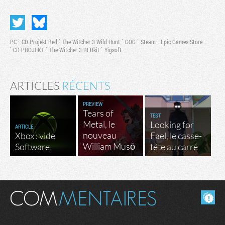
PC
CD Projekt Red
The Witcher 3 Wild Hunt
GOG
Steam
Epic Games Store
CD PROJEKT
The Witcher 3 REDkit
Yigsoft
ARTICLES
RÉCENTS
PREVIEW
Tears of
TEST
Metal, le
Looking for
ARTICLE
nouveau
Xbox : vide
Fael, le casse-
William Musō
Software
tête au carré
Masquer les commentaires lus.