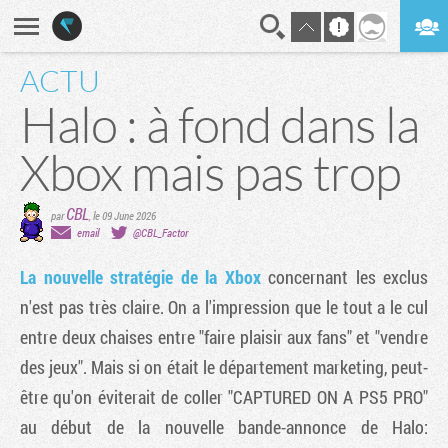
ACTU
En direct
Digest
Halo : à fond dans la
Xbox mais pas trop
CBL
par
,
le 09 June 2026
email
@CBL_Factor
La nouvelle stratégie de la Xbox
concernant les exclus
n'est pas très claire. On a l'impression que le tout a le cul
entre deux chaises entre "faire plaisir aux fans" et "vendre
des jeux". Mais si on était le département marketing, peut-
être qu'on éviterait de coller "CAPTURED ON A PS5 PRO"
au début de la nouvelle bande-annonce de Halo: