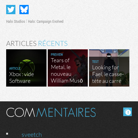
Halo Studios
Halo: Campaign Evolved
ARTICLES
RÉCENTS
PREVIEW
Tears of
TEST
Metal, le
Looking for
ARTICLE
nouveau
Xbox : vide
Fael, le casse-
William Musō
Software
tête au carré
Masquer les commentaires lus.
sveetch