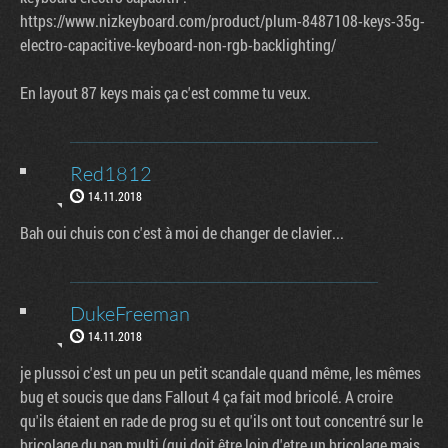
https://www.nizkeyboard.com/product/plum-8487108-keys-35g-
electro-capacitive-keyboard-non-rgb-backlighting/
En layout 87 keys mais ça c'est comme tu veux.
Red1812
14.11.2018
Bah oui chuis con c'est à moi de changer de clavier...
DukeFreeman
14.11.2018
je plussoi c'est un peu un petit scandale quand même, les mêmes
bug et soucis que dans Fallout 4 ça fait mod bricolé. A croire
qu'ils étaient en rade de prog su et qu'ils ont tout concentré sur le
bricolage du pan multi (qui doit être loin d'etre un bricolage mais