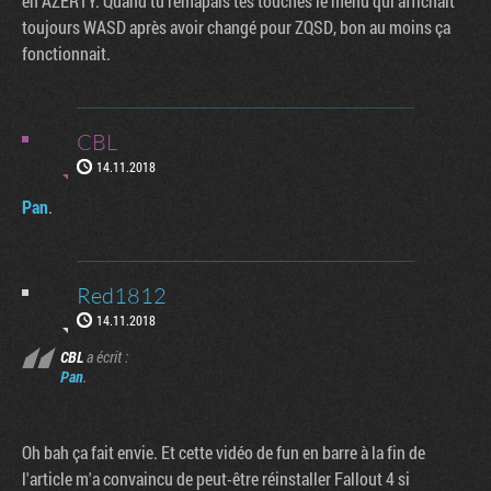
en AZERTY. Quand tu remapais tes touches le menu qui affichait
toujours WASD après avoir changé pour ZQSD, bon au moins ça
fonctionnait.
CBL
14.11.2018
Pan
.
Red1812
14.11.2018
CBL
a écrit :
Pan
.
Oh bah ça fait envie. Et cette vidéo de fun en barre à la fin de
l'article m'a convaincu de peut-être réinstaller Fallout 4 si