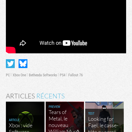
PC
Xbox One
Bethesda Softworks
PS4
Fallout 76
ARTICLES
RÉCENTS
PREVIEW
Tears of
TEST
Metal, le
Looking for
ARTICLE
nouveau
Xbox : vide
Fael, le casse-
William Musō
Software
tête au carré