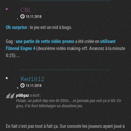
CBL
15.11.2018
Oh surprise
: le jeu est un nid à bugs.
Gag :
une partie de cette vidéo promo
a été créée en
utilisant
l'Unreal Engne 4
(deuxième vidéo making-off. Avancez à la minute
0:25)....
Red1812
15.11.2018
ptitbgaz
a écrit :
Putain, un patch day one de 50Go... Je pensais pas voir ça si tôt. En
gros, il te font télécharger un deuxième jeu.
En fait c'est pas tout à fait ça. Sur console les joueurs ayant joué à