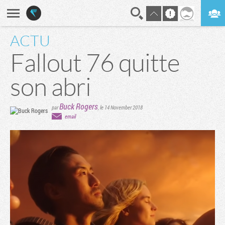
ACTU
En direct
Digest
Fallout 76 quitte
son abri
Buck Rogers
par
,
le 14 November 2018
email