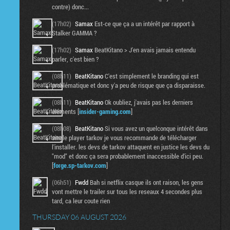
contre) donc...
(17h02)
Samax
Est-ce que ça a un intérêt par rapport à
Stalker GAMMA ?
(17h02)
Samax
BeatKitano > J'en avais jamais entendu
parler, c'est bien ?
(08h11)
BeatKitano
C'est simplement le branding qui est
problématique et donc y'a peu de risque que ça disparaisse.
(08h11)
BeatKitano
Ok oubliez, j'avais pas les derniers
éléments [
insider-gaming.com
]
(08h08)
BeatKitano
Si vous avez un quelconque intérêt dans
single player tarkov je vous recommande de télécharger
l'installer. les devs de tarkov attaquent en justice les devs du
"mod" et donc ça sera probablement inaccessible d'ici peu.
[
forge.sp-tarkov.com
]
(06h51)
Fwdd
Bah si netflix casque ils ont raison, les gens
vont mettre le trailer sur tous les reseaux 4 secondes plus
tard, ca leur coute rien
THURSDAY 06 AUGUST 2026