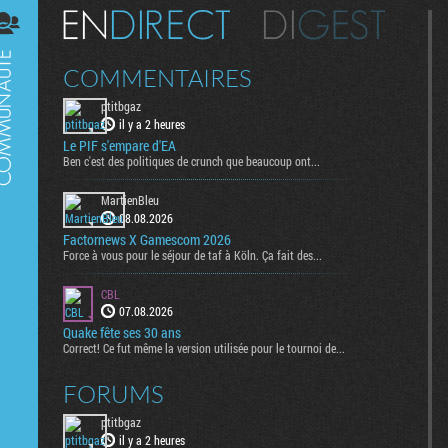
Digest
COMMENTAIRES
ptitbgaz
il y a 2 heures
Le PIF s'empare d'EA
Ben c'est des politiques de crunch que beaucoup ont...
MartienBleu
08.08.2026
Factornews X Gamescom 2026
Force à vous pour le séjour de taf à Köln. Ça fait des...
CBL
07.08.2026
Quake fête ses 30 ans
Correct! Ce fut même la version utilisée pour le tournoi de...
FORUMS
ptitbgaz
il y a 2 heures