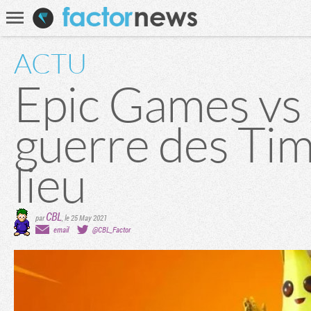
Communauté
Recherche
ACTU
Epic Games vs 
guerre des Tim
lieu
CBL
par
,
le 25 May 2021
email
@CBL_Factor