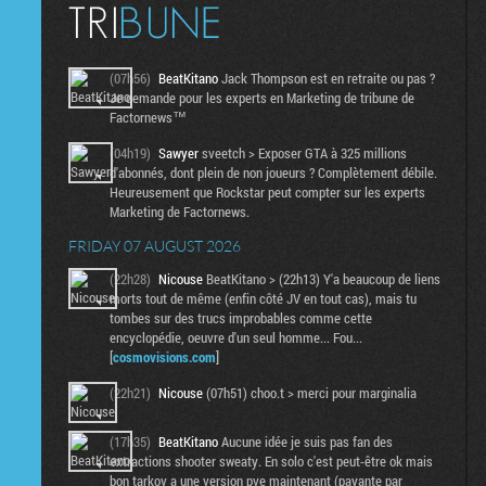
(07h56)
BeatKitano
Jack Thompson est en retraite ou pas ?
Je demande pour les experts en Marketing de tribune de
Factornews™
(04h19)
Sawyer
sveetch > Exposer GTA à 325 millions
d'abonnés, dont plein de non joueurs ? Complètement débile.
Heureusement que Rockstar peut compter sur les experts
Marketing de Factornews.
FRIDAY 07 AUGUST 2026
(22h28)
Nicouse
BeatKitano > (22h13) Y'a beaucoup de liens
morts tout de même (enfin côté JV en tout cas), mais tu
tombes sur des trucs improbables comme cette
encyclopédie, oeuvre d'un seul homme... Fou...
[
cosmovisions.com
]
(22h21)
Nicouse
(07h51) choo.t > merci pour marginalia
(17h35)
BeatKitano
Aucune idée je suis pas fan des
extractions shooter sweaty. En solo c'est peut-être ok mais
bon tarkov a une version pve maintenant (payante par