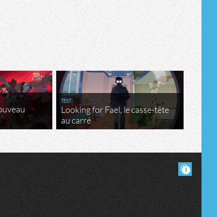
TEST
nouveau
Looking for Fael, le casse-tête
au carré
Masquer les commentaires lus.