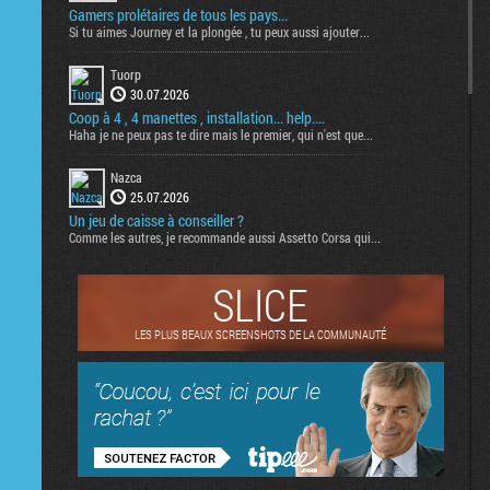
Gamers prolétaires de tous les pays...
Si tu aimes Journey et la plongée , tu peux aussi ajouter...
Tuorp
30.07.2026
Coop à 4 , 4 manettes , installation... help....
Haha je ne peux pas te dire mais le premier, qui n'est que...
Nazca
25.07.2026
Un jeu de caisse à conseiller ?
Comme les autres, je recommande aussi Assetto Corsa qui...
SLICE
LES PLUS BEAUX SCREENSHOTS DE LA COMMUNAUTÉ