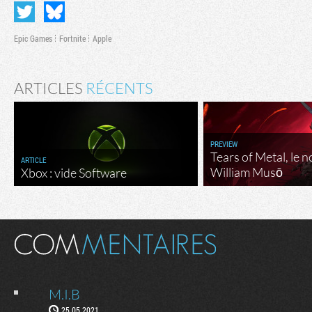
Epic Games
Fortnite
Apple
ARTICLES
RÉCENTS
PREVIEW
Tears of Metal, le 
ARTICLE
William Musō
Xbox : vide Software
M.I.B
25.05.2021