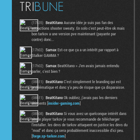
(17h35)
BeatKitano
Aucune idée je suis pas fan des
extractions shooter sweaty. En solo c'est peut-être ok mais
bon tarkov a une version pve maintenant (payante par
contre) donc...
(17h02)
Samax
Est-ce que ça a un intérêt par rapport à
Stalker GAMMA ?
(17h02)
Samax
BeatKitano > J'en avais jamais entendu
parler, c'est bien ?
(08h11)
BeatKitano
C'est simplement le branding qui est
problématique et donc y'a peu de risque que ça disparaisse.
(08h11)
BeatKitano
Ok oubliez, j'avais pas les derniers
éléments [
insider-gaming.com
]
(08h08)
BeatKitano
Si vous avez un quelconque intérêt dans
single player tarkov je vous recommande de télécharger
l'installer. les devs de tarkov attaquent en justice les devs du
"mod" et donc ça sera probablement inaccessible d'ici peu.
[
forge.sp-tarkov.com
]