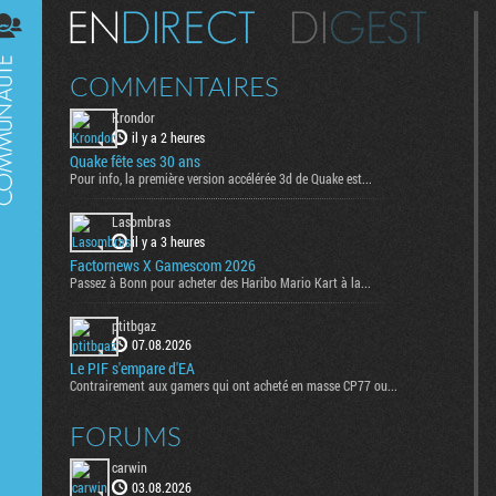
Digest
COMMENTAIRES
Krondor
il y a 2 heures
Quake fête ses 30 ans
Pour info, la première version accélérée 3d de Quake est...
Lasombras
il y a 3 heures
Factornews X Gamescom 2026
Passez à Bonn pour acheter des Haribo Mario Kart à la...
ptitbgaz
07.08.2026
Le PIF s'empare d'EA
Contrairement aux gamers qui ont acheté en masse CP77 ou...
FORUMS
carwin
03.08.2026