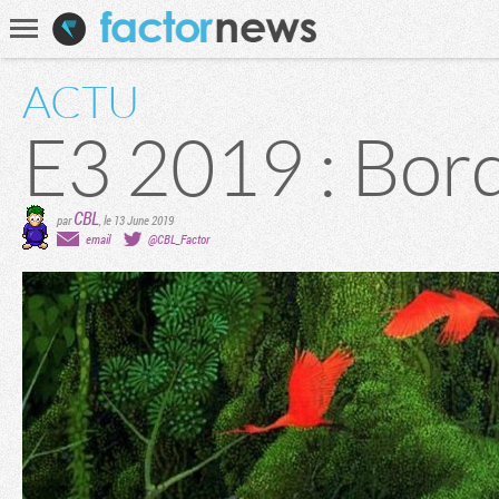
Communauté
Recherche
ACTU
E3 2019 : Bor
CBL
par
,
le 13 June 2019
email
@CBL_Factor