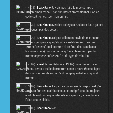
(14h31)
BeatKitano
Je vais pas faire le mec sympa et
"monter mon reseau" par pur intérêt professionnel. Soit ça
colle soit non et.. .ben rien en fait.
(14h30)
BeatKitano
avec les collègues. Qui sont juste ça des
collègues: pas des potes.
(14h29)
BeatKitano
J'ai pas tellement envie de m'étendre
sur le sujet (parce que j'abhorre véritablement tous ces
termes "reseau" quoi, comme si on était des franchises
humaines quoi) mais je pense qu'on a clairement pas la
même approche du "reseau" et du type de relation
(14h09)
sveetch
BeatKitano > (13h07) oui enfin si tu a un
réseau perso à qui le démontrer, sinon à notre époque à part
dans un secteur de niche c'est compliqué d'être vu quand
même
(13h07)
BeatKitano
J’ai jamais pu saquer le corpospeak j’ai
toujours été très clair la dessus, et malgré tout j’ai toujours
eu du boulot parce que intégrité et capacité ça remplace a
l’aise tout le blabla.
(13h05)
BeatKitano
Non.