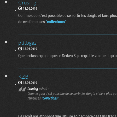
Crusing
13.06.2019
Comme quoi c'est possible de se sortir les doigts et faire plus 
de ces fameuses
"collections".
ptitbgaz
13.06.2019
Quelle classe graphique ce Seiken 3, je regrette vraiment qu'on
KZB
13.06.2019
Crusing
a écrit :
Comme quoi c'est possible de se sortir les doigts et faire plus que 
fameuses
"collections".
Ce serait pas étonnant que S&E se soit emparé des fans trads