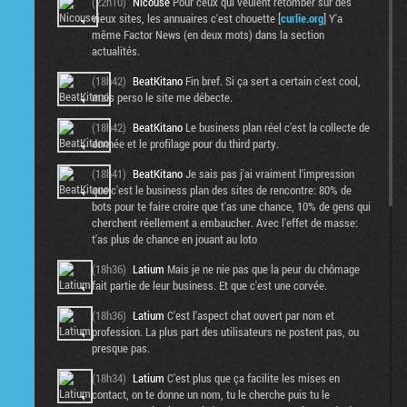
(22h10)
Nicouse
Pour ceux qui veulent retomber sur des
vieux sites, les annuaires c'est chouette [
curlie.org
] Y'a
même Factor News (en deux mots) dans la section
actualités.
(18h42)
BeatKitano
Fin bref. Si ça sert a certain c'est cool,
mais perso le site me débecte.
(18h42)
BeatKitano
Le business plan réel c'est la collecte de
donnée et le profilage pour du third party.
(18h41)
BeatKitano
Je sais pas j'ai vraiment l'impression
que c'est le business plan des sites de rencontre: 80% de
bots pour te faire croire que t'as une chance, 10% de gens qui
cherchent réellement a embaucher. Avec l'effet de masse:
t'as plus de chance en jouant au loto
(18h36)
Latium
Mais je ne nie pas que la peur du chômage
fait partie de leur business. Et que c'est une corvée.
(18h36)
Latium
C'est l'aspect chat ouvert par nom et
profession. La plus part des utilisateurs ne postent pas, ou
presque pas.
(18h34)
Latium
C'est plus que ça facilite les mises en
contact, on te donne un nom, tu le cherche puis tu le