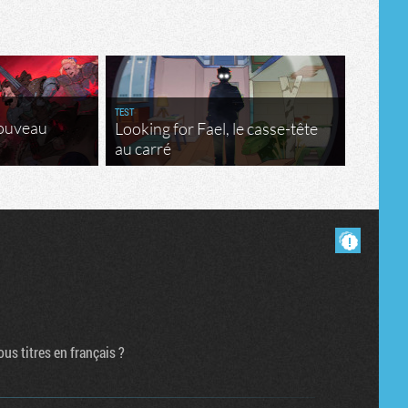
TEST
nouveau
Looking for Fael, le casse-tête
au carré
Masquer les commentaires lus.
us titres en français ?