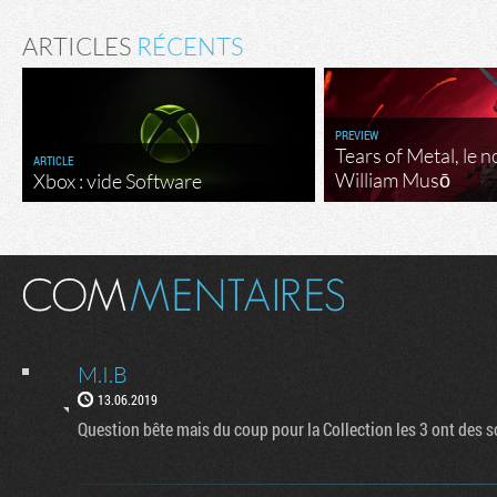
ARTICLES
RÉCENTS
PREVIEW
Tears of Metal, le 
ARTICLE
William Musō
Xbox : vide Software
M.I.B
13.06.2019
Question bête mais du coup pour la Collection les 3 ont des so