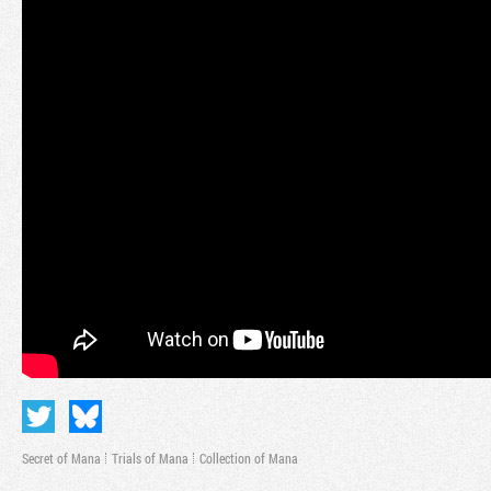
Secret of Mana
Trials of Mana
Collection of Mana