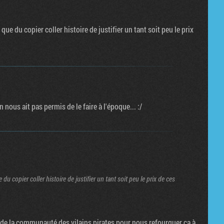
que du copier coller histoire de justifier un tant soit peu le prix
 nous ait pas permis de le faire à l'époque... :/
du copier coller histoire de justifier un tant soit peu le prix de ces
 de la communauté des vilains pirates pour nous refourguer ça à