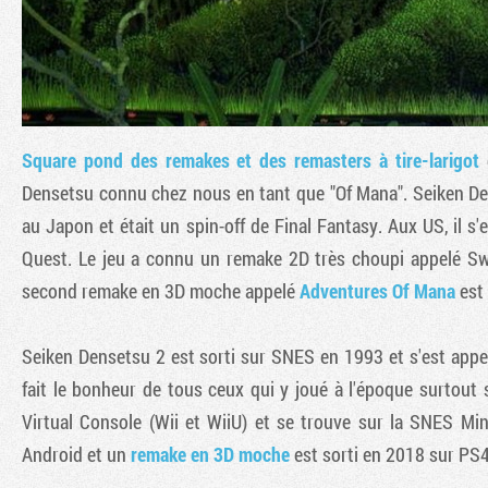
Square pond des remakes et des remasters ​à tire-larigot
d
Densetsu connu chez nous en tant que "Of Mana". Seiken D
au Japon et était un spin-off de Final Fantasy. Aux US, il s
Quest. Le jeu a connu un remake 2D très choupi appelé S
second remake en 3D moche appelé
Adventures Of Mana
est 
Seiken Densetsu 2 est sorti sur SNES en 1993 et s'est app
fait le bonheur de tous ceux qui y joué à l'époque surtout s'
Virtual Console (Wii et WiiU) et se trouve sur la SNES Min
Android et un
remake en 3D moche
est sorti en 2018 sur PS4