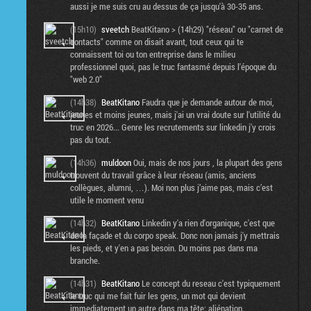
aussi je me suis cru au dessus de ça jusqu'à 30-35 ans.
(15h10)
sveetch
BeatKitano > (14h29) "réseau" ou "carnet de
contacts" comme on disait avant, tout ceux qui te
connaissent toi ou ton entreprise dans le milieu
professionnel quoi, pas le truc fantasmé depuis l'époque du
"web 2.0"
(14h38)
BeatKitano
Faudra que je demande autour de moi,
jeunes et moins jeunes, mais j'ai un vrai doute sur l'utilité du
truc en 2026... Genre les recrutements sur linkedin j'y crois
pas du tout.
(14h36)
muldoon
Oui, mais de nos jours , la plupart des gens
trouvent du travail grâce à leur réseau (amis, anciens
collègues, alumni, …). Moi non plus j’aime pas, mais c’est
utile le moment venu
(14h32)
BeatKitano
Linkedin y'a rien d'organique, c'est que
de la façade et du corpo speak. Donc non jamais j'y mettrais
les pieds, et y'en a pas besoin. Du moins pas dans ma
branche.
(14h31)
BeatKitano
Le concept du reseau c'est typiquement
le truc qui me fait fuir les gens, un mot qui devient
immediatement un autre dans ma tête: aliénation.