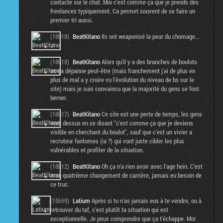
contacte sur le chat. Moi c'est comme ça que je prends des
freelances typiquement. Ca permet souvent de se faire un
premier tri aussi.
(18h18)
BeatKitano
Ils ont weaponisé la peur du chomage...
:/
(18h18)
BeatKitano
Alors qu'il y a des branches de boulots
ou ça dépanne peut-être (mais franchement j'ai de plus en
plus de mal a y croire vu l'évolution du niveau de bs sur le
site) mais je suis convaincu que la majorité du gens se font
berner.
(18h17)
BeatKitano
Ce site est une perte de temps, les gens
vont dessus en se disant "c'est comme ça que je deviens
visible en cherchant du boulot", sauf que c'est un vivier a
recruteur fantomes (ia ?) qui vont juste cibler les plus
vulnérables et profiter de la situation.
(18h12)
BeatKitano
Oh ça n'a rien avoir avec l'age hein. C'est
mon quatrième changement de carrière, jamais eu besoin de
ce truc.
(15h59)
Latium
Après si tu n'as jamais eus à te vendre, ou à
retrouver du taf, c'est plutôt ta situation qui est
exceptionnelle. Je peux comprendre que ça t'échappe. Moi