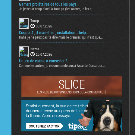
Gamers prolétaires de tous les pays...
Je jette un coup d'oeil à tout ça (les autres, je les ai...
Tuorp
30.07.2026
Coop à 4 , 4 manettes , installation... help....
Haha je ne peux pas te dire mais le premier, qui n'est que...
Nazca
25.07.2026
Un jeu de caisse à conseiller ?
Comme les autres, je recommande aussi Assetto Corsa qui...
SLICE
LES PLUS BEAUX SCREENSHOTS DE LA COMMUNAUTÉ