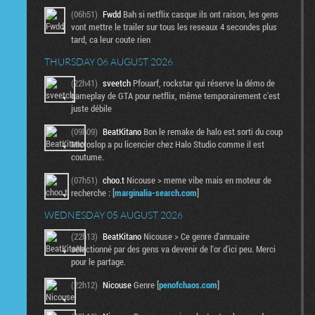
(06h51)
Fwdd
Bah si netflix casque ils ont raison, les gens
vont mettre le trailer sur tous les reseaux 4 secondes plus
tard, ca leur coute rien
THURSDAY 06 AUGUST 2026
(22h41)
sveetch
Pfouarf, rockstar qui réserve la démo de
gameplay de GTA pour netflix, même temporairement c'est
juste débile
(09h09)
BeatKitano
Bon le remake de halo est sorti du coup
Microslop a pu licencier chez Halo Studio comme il est
coutume.
(07h51)
choo.t
Nicouse > meme vibe mais en moteur de
recherche : [
marginalia-search.com
]
WEDNESDAY 05 AUGUST 2026
(22h13)
BeatKitano
Nicouse > Ce genre d'annuaire
sélectionné par des gens va devenir de l'or d'ici peu. Merci
pour le partage.
(22h12)
Nicouse
Genre [
penofchaos.com
]