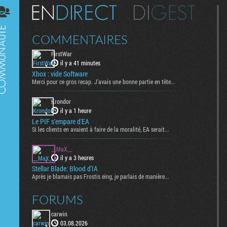
Digest
COMMENTAIRES
FirstWar
il y a 41 minutes
Xbox : vide Software
Merci pour ce gros recap. J’avais une bonne partie en tête...
Krondor
il y a 1 heure
Le PIF s'empare d'EA
Si les clients en avaient à faire de la moralité, EA serait...
__MaX__
il y a 3 heures
Stellar Blade: Blood d'IA
Après je blamais pas Frostis eing, je parlais de manière...
FORUMS
carwin
03.08.2026