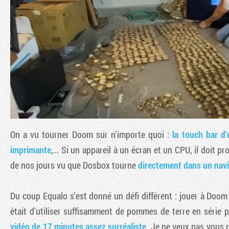
On a vu tourner Doom sur n'importe quoi :
la touch bar d
imprimante
,... Si un appareil à un écran et un CPU, il doit 
de nos jours vu que Dosbox tourne
directement dans un nav
Du coup Equalo s'est donné un défi différent : jouer à Doom
était d'utiliser suffisamment de pommes de terre en série 
vidéo de 17 minutes assez surréaliste
. Je ne veux pas vous g