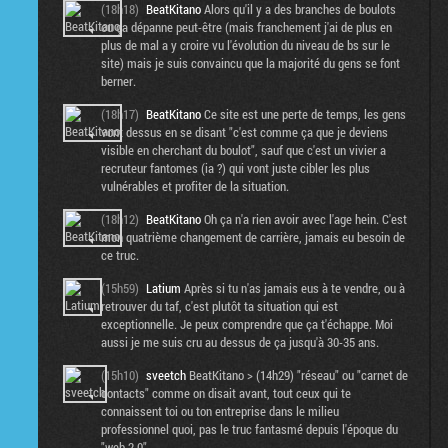
(18h18)
BeatKitano
Alors qu'il y a des branches de boulots
ou ça dépanne peut-être (mais franchement j'ai de plus en
plus de mal a y croire vu l'évolution du niveau de bs sur le
site) mais je suis convaincu que la majorité du gens se font
berner.
(18h17)
BeatKitano
Ce site est une perte de temps, les gens
vont dessus en se disant "c'est comme ça que je deviens
visible en cherchant du boulot", sauf que c'est un vivier a
recruteur fantomes (ia ?) qui vont juste cibler les plus
vulnérables et profiter de la situation.
(18h12)
BeatKitano
Oh ça n'a rien avoir avec l'age hein. C'est
mon quatrième changement de carrière, jamais eu besoin de
ce truc.
(15h59)
Latium
Après si tu n'as jamais eus à te vendre, ou à
retrouver du taf, c'est plutôt ta situation qui est
exceptionnelle. Je peux comprendre que ça t'échappe. Moi
aussi je me suis cru au dessus de ça jusqu'à 30-35 ans.
(15h10)
sveetch
BeatKitano > (14h29) "réseau" ou "carnet de
contacts" comme on disait avant, tout ceux qui te
connaissent toi ou ton entreprise dans le milieu
professionnel quoi, pas le truc fantasmé depuis l'époque du
"web 2.0"