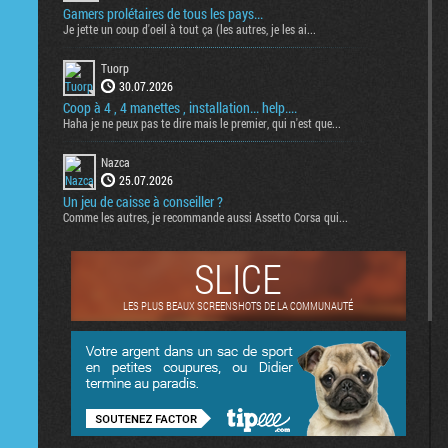
Gamers prolétaires de tous les pays...
Je jette un coup d'oeil à tout ça (les autres, je les ai...
Tuorp
30.07.2026
Coop à 4 , 4 manettes , installation... help....
Haha je ne peux pas te dire mais le premier, qui n'est que...
Nazca
25.07.2026
Un jeu de caisse à conseiller ?
Comme les autres, je recommande aussi Assetto Corsa qui...
SLICE
LES PLUS BEAUX SCREENSHOTS DE LA COMMUNAUTÉ