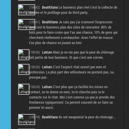
(18h42)
BeatKitano
Le business plan réel c'est la collecte de
donnée et le profilage pour du third party.
(18h41)
BeatKitano
Je sais pas j'ai vraiment l'impression
que c'est le business plan des sites de rencontre: 80% de
bots pour te faire croire que t'as une chance, 10% de gens qui
cherchent réellement a embaucher. Avec l'effet de masse:
t'as plus de chance en jouant au loto
(18h36)
Latium
Mais je ne nie pas que la peur du chômage
fait partie de leur business. Et que c'est une corvée.
(18h36)
Latium
C'est l'aspect chat ouvert par nom et
profession. La plus part des utilisateurs ne postent pas, ou
presque pas.
(18h34)
Latium
C'est plus que ça facilite les mises en
contact, on te donne un nom, tu le cherche puis tu le
contacte sur le chat. Moi c'est comme ça que je prends des
freelances typiquement. Ca permet souvent de se faire un
premier tri aussi.
(18h18)
BeatKitano
Ils ont weaponisé la peur du chomage...
:/