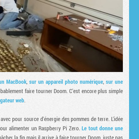
'un MacBook
,
sur un appareil photo numérique
,
sur une
probablement faire tourner Doom. C'est encore plus simple
igateur web
.
 avec pour source d'énergie des pommes de terre. L'idée
pour alimenter un Raspberry Pi Zero.
Le tout donne une
âcher la fin mais il arrive à faire tourner Doom, juste pas