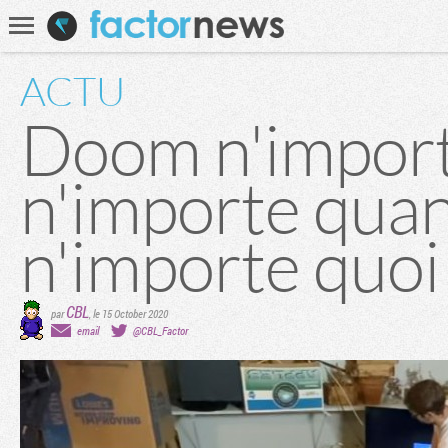
Communauté
Recherche
ACTU
Doom n'import
n'importe quan
n'importe quoi
CBL
par
,
le 15 October 2020
email
@CBL_Factor