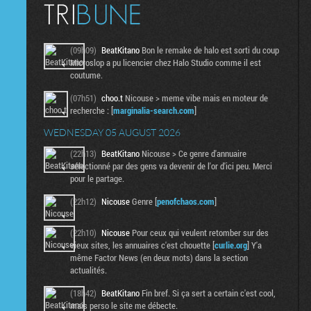
(09h09)
BeatKitano
Bon le remake de halo est sorti du coup
Microslop a pu licencier chez Halo Studio comme il est
coutume.
(07h51)
choo.t
Nicouse > meme vibe mais en moteur de
recherche : [
marginalia-search.com
]
WEDNESDAY 05 AUGUST 2026
(22h13)
BeatKitano
Nicouse > Ce genre d'annuaire
sélectionné par des gens va devenir de l'or d'ici peu. Merci
pour le partage.
(22h12)
Nicouse
Genre [
penofchaos.com
]
(22h10)
Nicouse
Pour ceux qui veulent retomber sur des
vieux sites, les annuaires c'est chouette [
curlie.org
] Y'a
même Factor News (en deux mots) dans la section
actualités.
(18h42)
BeatKitano
Fin bref. Si ça sert a certain c'est cool,
mais perso le site me débecte.