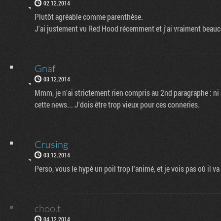
02.12.2014
Plutôt agréable comme parenthèse.
J'ai justement vu Red Hood récemment et j'ai vraiment beauc
Gnaf
03.12.2014
Mmm, je n'ai strictement rien compris au 2nd paragraphe : ni so
cette news... J'dois être trop vieux pour ces conneries.
Crusing
03.12.2014
Perso, vous le hypé un poil trop l'animé, et je vois pas où il v
choo.t
04.12.2014