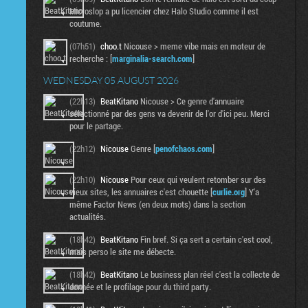
Microslop a pu licencier chez Halo Studio comme il est
coutume.
(07h51)
choo.t
Nicouse > meme vibe mais en moteur de
recherche : [
marginalia-search.com
]
WEDNESDAY 05 AUGUST 2026
(22h13)
BeatKitano
Nicouse > Ce genre d'annuaire
sélectionné par des gens va devenir de l'or d'ici peu. Merci
pour le partage.
(22h12)
Nicouse
Genre [
penofchaos.com
]
(22h10)
Nicouse
Pour ceux qui veulent retomber sur des
vieux sites, les annuaires c'est chouette [
curlie.org
] Y'a
même Factor News (en deux mots) dans la section
actualités.
(18h42)
BeatKitano
Fin bref. Si ça sert a certain c'est cool,
mais perso le site me débecte.
(18h42)
BeatKitano
Le business plan réel c'est la collecte de
donnée et le profilage pour du third party.