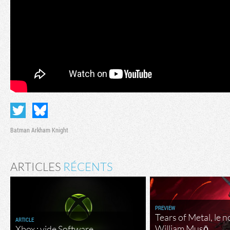
Batman Arkham Knight
ARTICLES
RÉCENTS
PREVIEW
Tears of Metal, le 
ARTICLE
William Musō
Xbox : vide Software