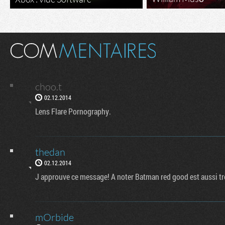
choo.t
02.12.2014
Lens Flare Pornography.
thedan
02.12.2014
J approuve ce message! A noter Batman red good est aussi t
mOrbide