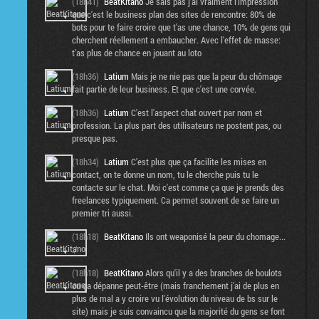
(18h41)
BeatKitano
Je sais pas j'ai vraiment l'impression
que c'est le business plan des sites de rencontre: 80% de
bots pour te faire croire que t'as une chance, 10% de gens qui
cherchent réellement a embaucher. Avec l'effet de masse:
t'as plus de chance en jouant au loto
(18h36)
Latium
Mais je ne nie pas que la peur du chômage
fait partie de leur business. Et que c'est une corvée.
(18h36)
Latium
C'est l'aspect chat ouvert par nom et
profession. La plus part des utilisateurs ne postent pas, ou
presque pas.
(18h34)
Latium
C'est plus que ça facilite les mises en
contact, on te donne un nom, tu le cherche puis tu le
contacte sur le chat. Moi c'est comme ça que je prends des
freelances typiquement. Ca permet souvent de se faire un
premier tri aussi.
(18h18)
BeatKitano
Ils ont weaponisé la peur du chomage...
:/
(18h18)
BeatKitano
Alors qu'il y a des branches de boulots
ou ça dépanne peut-être (mais franchement j'ai de plus en
plus de mal a y croire vu l'évolution du niveau de bs sur le
site) mais je suis convaincu que la majorité du gens se font