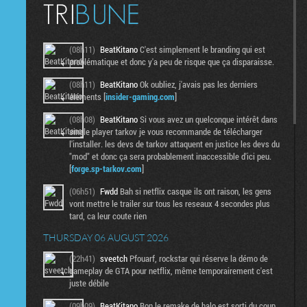
(08h11)
BeatKitano
C'est simplement le branding qui est
problématique et donc y'a peu de risque que ça disparaisse.
(08h11)
BeatKitano
Ok oubliez, j'avais pas les derniers
éléments [
insider-gaming.com
]
(08h08)
BeatKitano
Si vous avez un quelconque intérêt dans
single player tarkov je vous recommande de télécharger
l'installer. les devs de tarkov attaquent en justice les devs du
"mod" et donc ça sera probablement inaccessible d'ici peu.
[
forge.sp-tarkov.com
]
(06h51)
Fwdd
Bah si netflix casque ils ont raison, les gens
vont mettre le trailer sur tous les reseaux 4 secondes plus
tard, ca leur coute rien
THURSDAY 06 AUGUST 2026
(22h41)
sveetch
Pfouarf, rockstar qui réserve la démo de
gameplay de GTA pour netflix, même temporairement c'est
juste débile
(09h09)
BeatKitano
Bon le remake de halo est sorti du coup