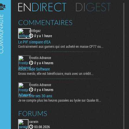
Digest
COMMENTAIRES
ptitbgaz
il y a 1 heure
Le PIF s'empare d'EA
Contrairement aux gamers qui ont acheté en masse CP77 ou...
Frostis Advance
il y a 4 heures
Xbox : vide Software
Gross merdo, elle est bénéficiaire, mais avec un crédit...
Frostis Advance
il y a 4 heures
Quake fête ses 30 ans
Je ne compte plus les heures passées au lycée sur Quake III...
FORUMS
carwin
03.08.2026