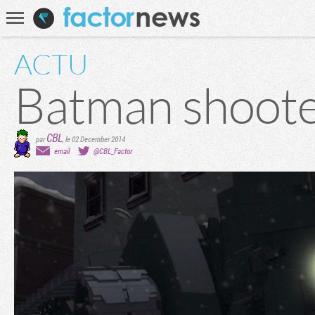
Communauté
Recherche
ACTU
Batman shoote
CBL
par
,
le 02 December 2014
email
@CBL_Factor