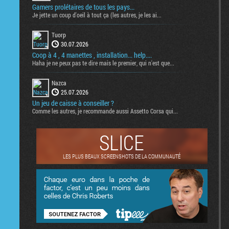
Gamers prolétaires de tous les pays...
Je jette un coup d'oeil à tout ça (les autres, je les ai...
Tuorp
30.07.2026
Coop à 4 , 4 manettes , installation... help....
Haha je ne peux pas te dire mais le premier, qui n'est que...
Nazca
25.07.2026
Un jeu de caisse à conseiller ?
Comme les autres, je recommande aussi Assetto Corsa qui...
SLICE
LES PLUS BEAUX SCREENSHOTS DE LA COMMUNAUTÉ