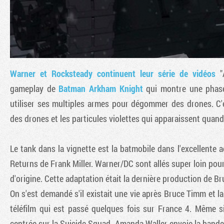
Warner et Rocksteady continuent leur série de vidéos
"A
gameplay de
Batman Arkham Knight
qui montre une phase
utiliser ses multiples armes pour dégommer des drones. C'
des drones et les particules violettes qui apparaissent quan
Le tank dans la vignette est la batmobile dans l'excellente
Returns de Frank Miller. Warner/DC sont allés super loin pour
d'origine. Cette adaptation était la dernière production de B
On s'est demandé s'il existait une vie après Bruce Timm et 
téléfilm qui est passé quelques fois sur France 4. Même si 
centrée sur la Suicide Squad. Amanda Waller envoie la bande