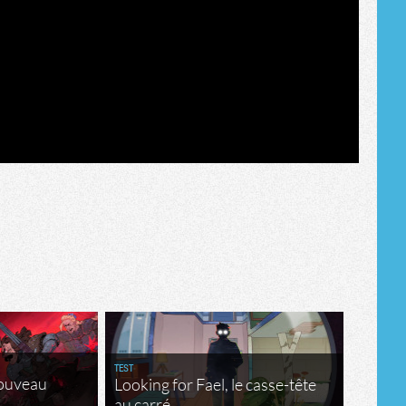
TEST
nouveau
Looking for Fael, le casse-tête
au carré