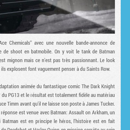
ce Chemicals" avec une nouvelle bande-annonce de
 de shoot en batmobile. On y voit le tank de Batman
est mignon mais ce n'est pas très passionnant. Le look
d ils explosent font vaguement penser à du Saints Row.
 adaptation animée du fantastique comic The Dark Knight
 du PG13 et le résultat est totalement fidèle au matériau
ruce Timm avant qu'il ne laisse son poste à James Tucker.
la réponse est venue avec Batman: Assault on Arkham, un
Batman est en principe le héros, l'histoire est en fait
 de Deadshot et Harley Quinn en mission secrète au sein