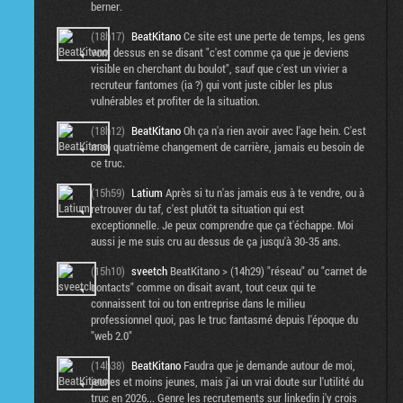
berner.
(18h17)
BeatKitano
Ce site est une perte de temps, les gens
vont dessus en se disant "c'est comme ça que je deviens
visible en cherchant du boulot", sauf que c'est un vivier a
recruteur fantomes (ia ?) qui vont juste cibler les plus
vulnérables et profiter de la situation.
(18h12)
BeatKitano
Oh ça n'a rien avoir avec l'age hein. C'est
mon quatrième changement de carrière, jamais eu besoin de
ce truc.
(15h59)
Latium
Après si tu n'as jamais eus à te vendre, ou à
retrouver du taf, c'est plutôt ta situation qui est
exceptionnelle. Je peux comprendre que ça t'échappe. Moi
aussi je me suis cru au dessus de ça jusqu'à 30-35 ans.
(15h10)
sveetch
BeatKitano > (14h29) "réseau" ou "carnet de
contacts" comme on disait avant, tout ceux qui te
connaissent toi ou ton entreprise dans le milieu
professionnel quoi, pas le truc fantasmé depuis l'époque du
"web 2.0"
(14h38)
BeatKitano
Faudra que je demande autour de moi,
jeunes et moins jeunes, mais j'ai un vrai doute sur l'utilité du
truc en 2026... Genre les recrutements sur linkedin j'y crois