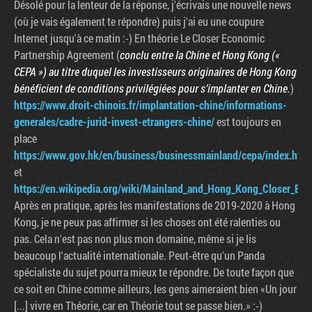
Désolé pour la lenteur de la réponse, j'écrivais une nouvelle news
(où je vais également te répondre) puis j'ai eu une coupure
Internet jusqu'à ce matin :-) En théorie Le Closer Economic
Partnership Agreement (
conclu entre la Chine et Hong Kong («
CEPA ») au titre duquel les investisseurs originaires de Hong Kong
bénéficient de conditions privilégiées pour s’implanter en Chine.
)
https://www.droit-chinois.fr/implantation-chine/informations-
generales/cadre-jurid-invest-etrangers-chine/
est toujours en
place
https://www.gov.hk/en/business/businessmainland/cepa/index.htm
et
https://en.wikipedia.org/wiki/Mainland_and_Hong_Kong_Closer_Ec
Après en pratique, après les manifestations de 2019-2020 à Hong
Kong, je ne peux pas affirmer si les choses ont été ralenties ou
pas. Cela n'est pas non plus mon domaine, même si je lis
beaucoup l'actualité internationale. Peut-être qu'un Panda
spécialiste du sujet pourra mieux te répondre. De toute façon que
ce soit en Chine comme ailleurs, les gens aimeraient bien «Un jour
[...] vivre en Théorie, car en Théorie tout se passe bien.» :-)