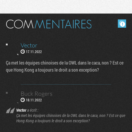
Masquer les commentaires lus.
Vector
17.11.2022
Ça met les équipes chinoises de la OWL dans le caca, non ? Est ce
que Hong Kong a toujours le droit a son exception?
Buck Rogers
18.11.2022
Vector
a écrit :
Ça met les équipes chinoises de la OWL dans le caca, non ? Est ce que
Hong Kong a toujours le droit a son exception?