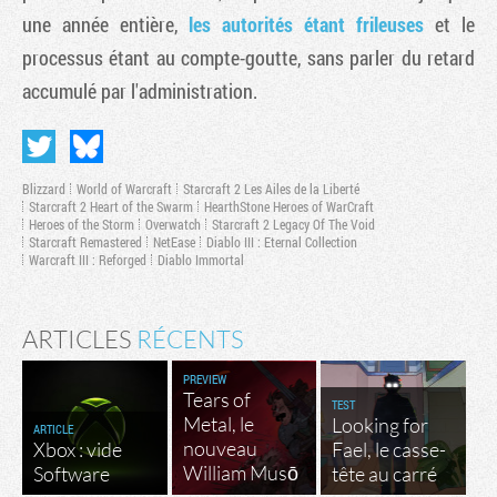
une année entière,
les autorités étant frileuses
et le
processus étant au compte-goutte, sans parler du retard
accumulé par l'administration.
Blizzard
World of Warcraft
Starcraft 2 Les Ailes de la Liberté
Starcraft 2 Heart of the Swarm
HearthStone Heroes of WarCraft
Heroes of the Storm
Overwatch
Starcraft 2 Legacy Of The Void
Starcraft Remastered
NetEase
Diablo III : Eternal Collection
Warcraft III : Reforged
Diablo Immortal
ARTICLES
RÉCENTS
PREVIEW
Tears of
TEST
Metal, le
Looking for
ARTICLE
nouveau
Xbox : vide
Fael, le casse-
William Musō
Software
tête au carré