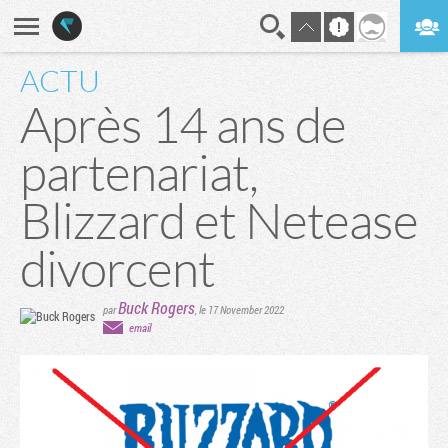
ACTU
En direct
Digest
Après 14 ans de
partenariat,
Blizzard et Netease
divorcent
Buck Rogers
par
,
le 17 November 2022
email