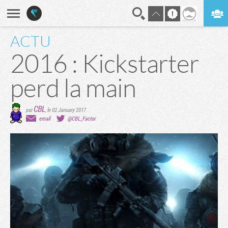
ACTU
En direct
Digest
2016 : Kickstarter
perd la main
CBL
par
,
le 02 January 2017
email
@CBL_Factor