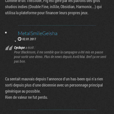
Comme le dit TheSlider, Fig est géré par les patrons des gros
studios indies (Double Fine, inXile, Obsidian, Harmonix...) qui
utilisa la plateforme pour financer leurs propres jeux.
MetalSmileGeisha
02.01.2017
Cyclope
a écrit :
Pour Blackroom, il me semble que la campagne a été mis en pause
pour sortir une démo. Plus de news depuis Avril/Mai. Bref ça ne sent
pas bon.
Ca sentait mauvais depuis l'annonce d'un has-been qui n'a rien
sorti depuis plus d'une décennie avec un personnage principal
générique au possible.
Rien de valeur ne fut perdu.