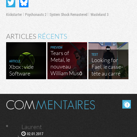
Kickstarter
Psychonauts 2
System Shock Remastered
Wasteland 3
ARTICLES
RÉCENTS
PREVIEW
Tears of
TEST
Metal, le
Looking for
ARTICLE
nouveau
Xbox : vide
Fael, le casse-
William Musō
Software
tête au carré
Masquer les commentaires lus.
Laurent
02.01.2017