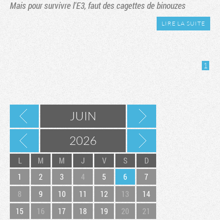
Mais pour survivre l'E3, faut des cagettes de binouzes
LIRE LA SUITE
1
JUIN
2026
L
M
M
J
V
S
D
1
2
3
4
5
6
7
8
9
10
11
12
13
14
15
16
17
18
19
20
21