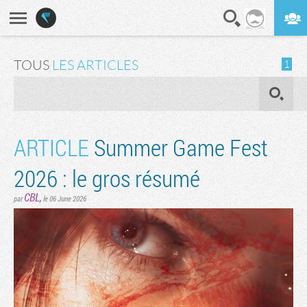
En direct
Digest
TOUS
LES ARTICLES
1
OK
ARTICLE
Summer Game Fest
2026 : le gros résumé
CBL
,
par
le 06 June 2026