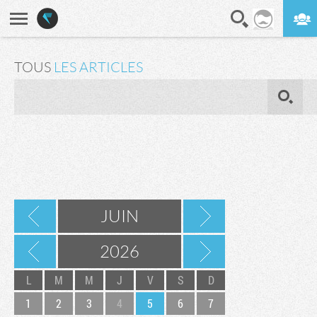
En direct
Digest
TOUS
LES ARTICLES
OK
JUIN
2026
L
M
M
J
V
S
D
1
2
3
4
5
6
7