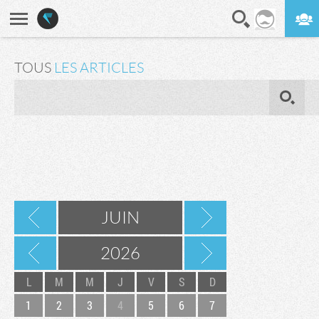
En direct
Digest
TOUS
LES ARTICLES
OK
JUIN
2026
L
M
M
J
V
S
D
1
2
3
4
5
6
7