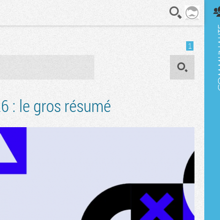
En direct
1
OK
6 : le gros résumé