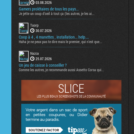
03.08.2026
Gamers prolétaires de tous les pays...
Je jette un coup d'oeil à tout ça (les autres, je les ai...
Tuorp
30.07.2026
Coop à 4 , 4 manettes , installation... help....
Haha je ne peux pas te dire mais le premier, qui n'est que...
Nazca
25.07.2026
Un jeu de caisse à conseiller ?
Comme les autres, je recommande aussi Assetto Corsa qui...
SLICE
LES PLUS BEAUX SCREENSHOTS DE LA COMMUNAUTÉ