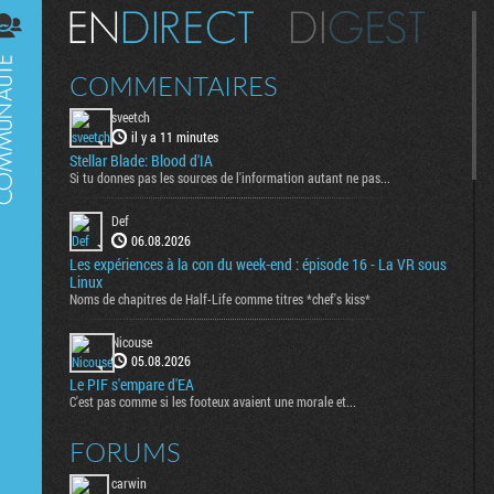
Digest
COMMENTAIRES
sveetch
il y a 11 minutes
Stellar Blade: Blood d'IA
Si tu donnes pas les sources de l'information autant ne pas...
Def
06.08.2026
Les expériences à la con du week-end : épisode 16 - La VR sous
Linux
Noms de chapitres de Half-Life comme titres *chef's kiss*
Nicouse
05.08.2026
Le PIF s'empare d'EA
C'est pas comme si les footeux avaient une morale et...
FORUMS
carwin