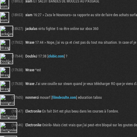
(18h53)
xiam
ET SALUT BANDES DE MOULES AU PASSAGE
(18h53)
xiam
16:27 > Zaza le Nounours> ca rapporte au site de faire des achats surf
(18h27)
jackalas
virtu fighter 5 va être online sur xbox 360
(17h52)
Wraxe
17:44 > Nope, j'ai vu ça et c'est pas du tout ma situation. In case of
(17h44)
DoubleJ
17:38 [
clubic.com
] ?
(17h38)
Wraxe
*est
(17h38)
Wraxe
J'ai une couille sur steam quand je veux télécharger RO que je viens d'a
(17h05)
nonmerci
mouarf [
filmdeculte.com
] education tabou
(16h47)
Electronike
En fait Dirt est plus beau dans les courses à l'ombre.
(16h46)
Electronike
Onirik> Mais c'est vrais que j'ai peut-etre bloqué sur les goutes de