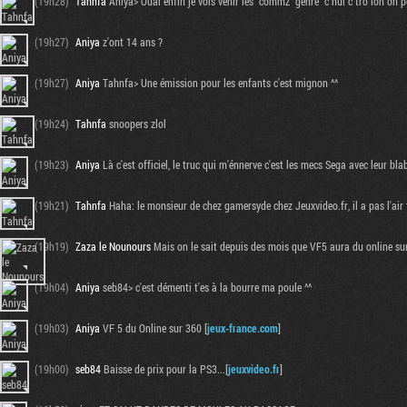
(19h28)
Tahnfa
Aniya> Ouai enfin je vois venir les "commz" genre "c nul c tro lon on p
(19h27)
Aniya
z'ont 14 ans ?
(19h27)
Aniya
Tahnfa> Une émission pour les enfants c'est mignon ^^
(19h24)
Tahnfa
snoopers zlol
(19h23)
Aniya
Là c'est officiel, le truc qui m'énnerve c'est les mecs Sega avec leur bl
(19h21)
Tahnfa
Haha: le monsieur de chez gamersyde chez Jeuxvideo.fr, il a pas l'air t
(19h19)
Zaza le Nounours
Mais on le sait depuis des mois que VF5 aura du online su
(19h04)
Aniya
seb84> c'est démenti t'es à la bourre ma poule ^^
(19h03)
Aniya
VF 5 du Online sur 360 [
jeux-france.com
]
(19h00)
seb84
Baisse de prix pour la PS3...[
jeuxvideo.fr
]