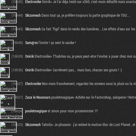
(16h45)
Electronike
Onirik> Je l'ai déja testé sur x360, c'est moin détaillé mais avan
(16h44)
Skizomeuh
Dans tout ça, je préfère toujours la patte graphique de TDU...
(16h43)
Skizomeuh
Ca fait "figé" dans le rendu des lumières... Les effets d'eau sur le
(16h40)
Sam@vs
l'invite ! ça sent le saiske !
(16h39)
Onirik
Electronike> T'habites ou, je peux peut-etre t'inviter a jouer chez moi su
(16h36)
Onirik
Electronike> Carrément pas... mais bon, chacun ses gouts ! :)
(16h27)
Electronike
Non mais franchement, regardez les screens sous la pluie ou la vi
(16h27)
Zaza le Nounours
pouletmagique> Achète sur le Factorshop, saloperie ! Notre 
(16h24)
pouletmagique
et sinon pour mon priceminister ??
(16h23)
Skizomeuh
Tahnfa> Je plussoie : j'ai enlevé le motion blur de Lost Planet , et