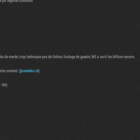
e pa regardé lzolololol"
abla de merde, trop technique pas de Online, foutage de gueule, M$ a sorti les biftons encore.
rès content: [
jeuxvideo.tv
]
r 360.