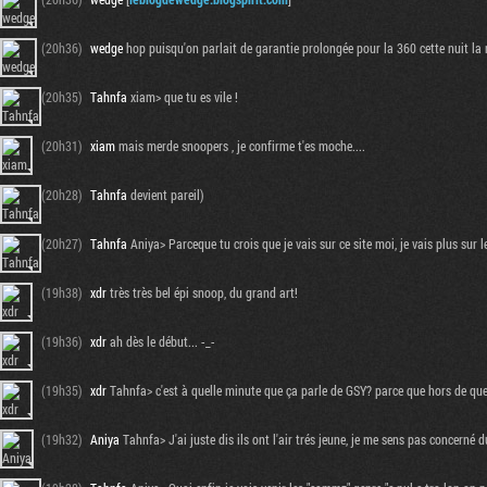
(20h36)
wedge
hop puisqu'on parlait de garantie prolongée pour la 360 cette nuit la mi
(20h35)
Tahnfa
xiam> que tu es vile !
(20h31)
xiam
mais merde snoopers , je confirme t'es moche....
(20h28)
Tahnfa
devient pareil)
(20h27)
Tahnfa
Aniya> Parceque tu crois que je vais sur ce site moi, je vais plus sur 
(19h38)
xdr
très très bel épi snoop, du grand art!
(19h36)
xdr
ah dès le début... -_-
(19h35)
xdr
Tahnfa> c'est à quelle minute que ça parle de GSY? parce que hors de que
(19h32)
Aniya
Tahnfa> J'ai juste dis ils ont l'air trés jeune, je me sens pas concerné