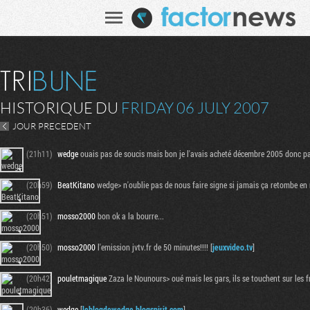
HISTORIQUE DU
FRIDAY 06 JULY 2007
JOUR PRECEDENT
(21h11)
wedge
ouais pas de soucis mais bon je l'avais acheté décembre 2005 donc pas
(20h59)
BeatKitano
wedge> n'oublie pas de nous faire signe si jamais ça retombe en ra
(20h51)
mosso2000
bon ok a la bourre...
(20h50)
mosso2000
l'emission jvtv.fr de 50 minutes!!!! [
jeuxvideo.tv
]
(20h42)
pouletmagique
Zaza le Nounours> oué mais les gars, ils se touchent sur les 
(20h36)
wedge
[
leblogdewedge.blogspirit.com
]