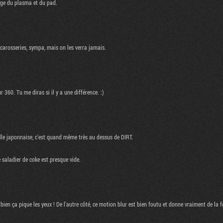
tage du plasma et du pad.
s carosseries, sympa, mais on les verra jamais.
r 360. Tu me diras si il y a une différence. :)
lle japonnaise, c'est quand même très au dessus de DIRT.
saladier de coke est presque vide.
 bien ça pique les yeux ! De l'autre côté, ce motion blur est bien foutu et donne vraiment de la 