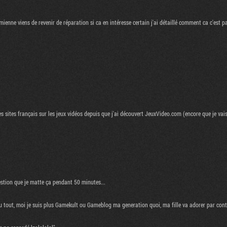
enne viens de revenir de réparation si ca en intéresse certain j'ai détaillé comment ca c'est pa
les sites français sur les jeux vidéos depuis que j'ai découvert JeuxVideo.com (encore que je va
stion que je matte ça pendant 50 minutes...
 du tout, moi je suis plus Gamekult ou Gameblog ma generation quoi, ma fille va adorer par cont