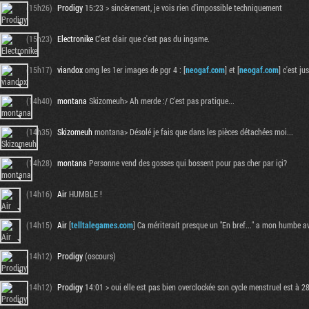
(15h26)
Prodigy
15:23 > sincèrement, je vois rien d'impossible techniquement
(15h23)
Electronike
C'est clair que c'est pas du ingame.
(15h17)
viandox
omg les 1er images de pgr 4 : [
neogaf.com
] et [
neogaf.com
] c'est j
(14h40)
montana
Skizomeuh> Ah merde :/ C'est pas pratique...
(14h35)
Skizomeuh
montana> Désolé je fais que dans les pièces détachées moi...
(14h28)
montana
Personne vend des gosses qui bossent pour pas cher par içi?
(14h16)
Air
HUMBLE !
(14h15)
Air
[
telltalegames.com
] Ca mériterait presque un "En bref..." a mon humbe a
(14h12)
Prodigy
(oscours)
(14h12)
Prodigy
14:01 > oui elle est pas bien overclockée son cycle menstruel est à 