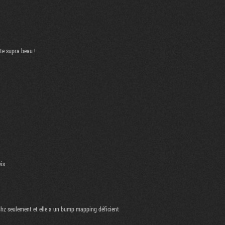
uste supra beau !
vis
28hz seulement et elle a un bump mapping déficient