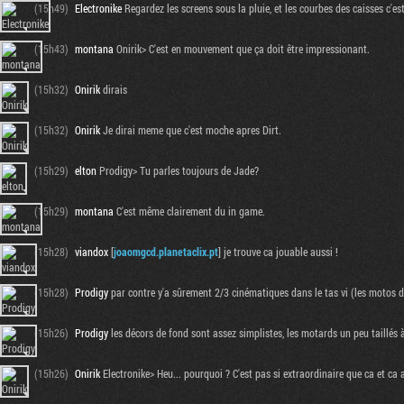
(15h49)
Electronike
Regardez les screens sous la pluie, et les courbes des caisses c'est
(15h43)
montana
Onirik> C'est en mouvement que ça doit être impressionant.
(15h32)
Onirik
dirais
(15h32)
Onirik
Je dirai meme que c'est moche apres Dirt.
(15h29)
elton
Prodigy> Tu parles toujours de Jade?
(15h29)
montana
C'est même clairement du in game.
(15h28)
viandox
[
joaomgcd.planetaclix.pt
] je trouve ca jouable aussi !
(15h28)
Prodigy
par contre y'a sûrement 2/3 cinématiques dans le tas vi (les motos d
(15h26)
Prodigy
les décors de fond sont assez simplistes, les motards un peu taillés
(15h26)
Onirik
Electronike> Heu... pourquoi ? C'est pas si extraordinaire que ca et ca a 