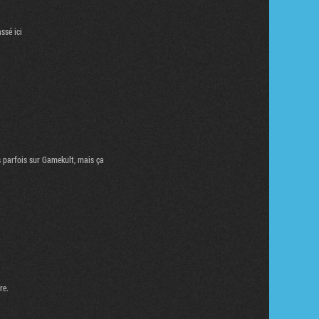
ssé ici
is parfois sur Gamekult, mais ça
re.