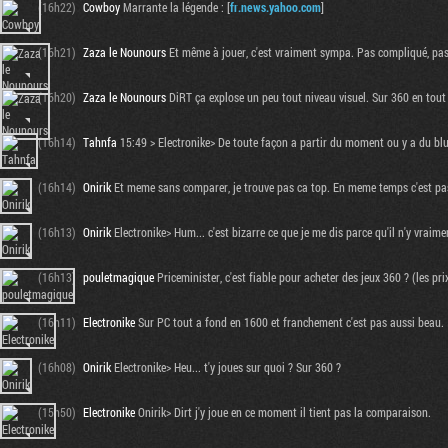
(16h22)
Cowboy
Marrante la légende : [
fr.news.yahoo.com
]
(16h21)
Zaza le Nounours
Et même à jouer, c'est vraiment sympa. Pas compliqué, pas 
(16h20)
Zaza le Nounours
DiRT ça explose un peu tout niveau visuel. Sur 360 en tout
(16h14)
Tahnfa
15:49 > Electronike> De toute façon a partir du moment ou y a du blu
(16h14)
Onirik
Et meme sans comparer, je trouve pas ca top. En meme temps c'est pas
(16h13)
Onirik
Electronike> Hum... c'est bizarre ce que je me dis parce qu'il n'y vraim
(16h13)
pouletmagique
Priceminister, c'est fiable pour acheter des jeux 360 ? (les pri
(16h11)
Electronike
Sur PC tout a fond en 1600 et franchement c'est pas aussi beau.
(16h08)
Onirik
Electronike> Heu... t'y joues sur quoi ? Sur 360 ?
(15h50)
Electronike
Onirik> Dirt j'y joue en ce moment il tient pas la comparaison.