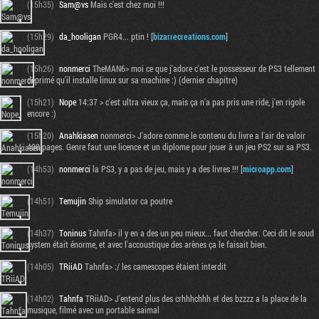
(15h35)
Sam@vs
Mais c'est chez moi !!!
(15h29)
da_hooligan
PGR4... ptin ! [
bizarrecreations.com
]
(15h26)
nonmerci
TheMAN6> moi ce que j'adore c'est le possesseur de PS3 tellement
déprimé qu'il installe linux sur sa machine :) (dernier chapitre)
(15h21)
Nope
14:37 > c'est ultra vieux ça, mais ça n'a pas pris une ride, j'en rigole
encore :)
(15h20)
Anahkiasen
nonmerci> J'adore comme le contenu du livre a l'air de valoir
400 pages. Genre faut une licence et un diplome pour jouer à un jeu PS2 sur sa PS3.
(14h53)
nonmerci
la PS3, y a pas de jeu, mais y a des livres !!! [
microapp.com
]
(14h51)
Temujin
Ship simulator ca poutre
(14h37)
Toninus
Tahnfa> il y en a des un peu mieux... faut chercher. Ceci dit le soud
system était énorme, et avec l'accoustique des arènes ça le faisait bien.
(14h05)
TRiiAD
Tahnfa> :/ les camescopes étaient interdit
(14h02)
Tahnfa
TRiiAD> J'entend plus des crhhhchhh et des bzzzz a la place de la
musique, filmé avec un portable saimal