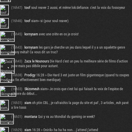
(16h47)
toof
soul reaver 2 aussi, et même lok:defiance. c'est la voix du fossoyeur
(16h46)
toof
xiam> si (pour soul reaver)
(16h45)
kornysam
avec une crète en os je crois!
(16h43)
kornysam
les gars je cherche un jeu dans lequel il y a un squelette genre
heavy métal! Ca vous dit un truc?
(16h43)
Zaza le Nounours
Die Hard c'est un peu la meilleure série de films d'action
pure mais pas débile pour autant.
(16h38)
Prodigy
16:28 > Die Hard 3 est juste un film gigantesque (quand tu coupes
sa fin effectivement bien merdique)
(16h33)
Skizomeuh
xiam> Je crois que c'est lui qui faisait la voix de l'espèce de
pieuvre du début...
(16h31)
xiam
oh ptin CBL , je rafraichis la page du site et paf , 3 articles , euh pavé
a lire tssss
(16h31)
montana
Qui y va au Mondial du gaming ce week?
(16h29)
xiam
16:28 > Onirik> ha ha ha non....j'attend j'attend