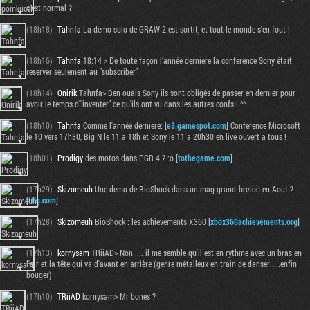
c'est normal ?
(18h18)
Tahnfa
La demo solo de GRAW 2 est sortit, et tout le monde s'en fout !
(18h16)
Tahnfa
18:14 > De toute façon l'année derniere la conference Sony était
reserver seulement au "subscriber"
(18h14)
Onirik
Tahnfa> Ben ouais Sony ils sont obligés de passer en dernier pour
avoir le temps d'"inventer" ce qu'ils ont vu dans les autres confs ! ^^
(18h10)
Tahnfa
Comme l'année derniere: [
e3.gamespot.com
] Conference Microsoft
le 10 vers 17h30, Big N le 11 a 18h et Sony le 11 a 20h30 en live ouvert a tous !
(18h01)
Prodigy
des motos dans PGR 4 ? :o [
tothegame.com
]
(17h29)
Skizomeuh
Une demo de BioShock dans un mag grand-breton en Aout ?
[
ttlg.com
]
(17h28)
Skizomeuh
BioShock : les achievements X360 [
xbox360achievements.org
]
(17h13)
kornysam
TRiiAD> Non .... il me semble qu'il est en rythme avec un bras en
l'air et la tête qui va d'avant en arrière (genre métalleux en train de danser.....enfin
bouger)
(17h10)
TRiiAD
kornysam> Mr bones ?