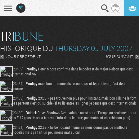
En direct
Digest
HISTORIQUE DU
THURSDAY 05 JULY 2007
JOUR PRECEDENT
JOUR SUIVANT
(23h39)
Prodigy
Peter Moore confirme dans le podcast de Major Nelson que c'est
international \o/
(23h34)
Prodigy
mais bon au moins ils reconnaissent le problème, c'est déjà
énorme...
(23h33)
Prodigy
23:30 > pas trouvé non plus pour l'instant, mais bon s'ils ne le font
pas partout c'est du suicide (si tu lis entre les lignes je pense que c'est international)
(23h30)
Riddick
RavenShadow> C'est valable aussi pour l'Europe ou seulement pour
les EU ? (pas réussi à trouver l'info dans le texte, pas vraiment cherché non plus)
(23h21)
Prodigy
22:39 > hé ben quand même, ça nous donne pas de meilleurs
modèles mais ça fait un peu moins mal au cul