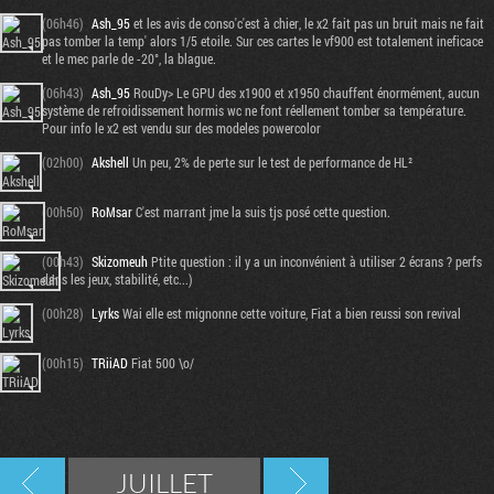
(06h46)
Ash_95
et les avis de conso'c'est à chier, le x2 fait pas un bruit mais ne fait
pas tomber la temp' alors 1/5 etoile. Sur ces cartes le vf900 est totalement ineficace
et le mec parle de -20°, la blague.
(06h43)
Ash_95
RouDy> Le GPU des x1900 et x1950 chauffent énormément, aucun
système de refroidissement hormis wc ne font réellement tomber sa température.
Pour info le x2 est vendu sur des modeles powercolor
(02h00)
Akshell
Un peu, 2% de perte sur le test de performance de HL²
(00h50)
RoMsar
C'est marrant jme la suis tjs posé cette question.
(00h43)
Skizomeuh
Ptite question : il y a un inconvénient à utiliser 2 écrans ? perfs
dans les jeux, stabilité, etc...)
(00h28)
Lyrks
Wai elle est mignonne cette voiture, Fiat a bien reussi son revival
(00h15)
TRiiAD
Fiat 500 \o/
JUILLET