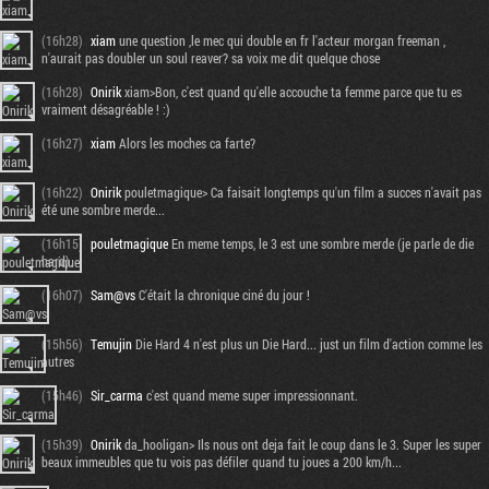
(16h28)
xiam
une question ,le mec qui double en fr l'acteur morgan freeman ,
n'aurait pas doubler un soul reaver? sa voix me dit quelque chose
(16h28)
Onirik
xiam>Bon, c'est quand qu'elle accouche ta femme parce que tu es
vraiment désagréable ! :)
(16h27)
xiam
Alors les moches ca farte?
(16h22)
Onirik
pouletmagique> Ca faisait longtemps qu'un film a succes n'avait pas
été une sombre merde...
(16h15)
pouletmagique
En meme temps, le 3 est une sombre merde (je parle de die
hard).
(16h07)
Sam@vs
C'était la chronique ciné du jour !
(15h56)
Temujin
Die Hard 4 n'est plus un Die Hard... just un film d'action comme les
autres
(15h46)
Sir_carma
c'est quand meme super impressionnant.
(15h39)
Onirik
da_hooligan> Ils nous ont deja fait le coup dans le 3. Super les super
beaux immeubles que tu vois pas défiler quand tu joues a 200 km/h...