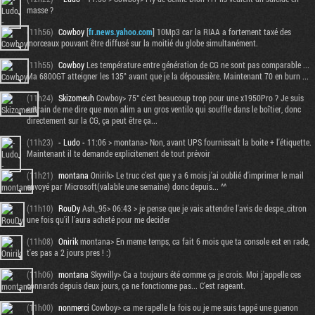
masse ?
(11h56)
Cowboy
[
fr.news.yahoo.com
] 10Mp3 car la RIAA a fortement taxé des
morceaux pouvant être diffusé sur la moitié du globe simultanément.
(11h55)
Cowboy
Les température entre génération de CG ne sont pas comparable ...
Ma 6800GT atteigner les 135° avant que je la dépoussière. Maintenant 70 en burn ...
(11h24)
Skizomeuh
Cowboy> 75° c'est beaucoup trop pour une x1950Pro ? Je suis
entrain de me dire que mon alim a un gros ventilo qui souffle dans le boîtier, donc
directement sur la CG, ça peut être ça...
(11h23)
- Ludo -
11:06 > montana> Non, avant UPS fournissait la boite + l'étiquette.
Maintenant il te demande explicitement de tout prévoir
(11h21)
montana
Onirik> Le truc c'est que y a 6 mois j'ai oublié d'imprimer le mail
envoyé par Microsoft(valable une semaine) donc depuis... ^^
(11h10)
RouDy
Ash_95> 06:43 > je pense que je vais attendre l'avis de despe_citron
une fois qu'il l'aura acheté pour me decider
(11h08)
Onirik
montana> En meme temps, ca fait 6 mois que ta console est en rade,
t'es pas a 2 jours pres ! :)
(11h06)
montana
Skywilly> Ca a toujours été comme ça je crois. Moi j'appelle ces
connards depuis deux jours, ça ne fonctionne pas... C'est rageant.
(11h00)
nonmerci
Cowboy> ca me rapelle la fois ou je me suis tappé une guenon