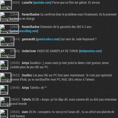
(23h09)
Luissifer
[
youtube.com
] Parce que ce film est génial. Et atroce.
(22h40)
RavenShadow
Ca confirme bien le problème mais finalement, ils le prennent
au moins en charge
(22h39)
RavenShadow
Extension de la garantie des 360 à 3 ans :
[
gamerscoreblog.com
]
(22h14)
geoman88
[
gametrailers.com
] Qui veut du Jade Raymond ?
(21h56)
UnderCover
VIDEO DE GAMEPLAY DE TUROK [
dailymotion.com
]
(20h56)
Aniya
DoubleJ> ;) ouais mais je test juste la demo c'est gratuis, sinon
j'achète plus de jeu UBI sur PC.
Tribune
(20h53)
DoubleJ
Les jeux Ubi sur PC font peur maintenant. Si c'est pas optimisé
comme d'hab, ça va surchauffer mon PC, RoD, SAV, retour à Taïwan.
(20h46)
Aniya
Tahnfa> ok ^^
(20h43)
Tahnfa
20:38 > Aniya> je l'ai déja dit, mais comme dit ca doit pas interesser
grand monde
(20h43)
xiam
20:36 > snoopers> tu vois je te l'avais dit , tu as attiré une platrée de
troll baveux