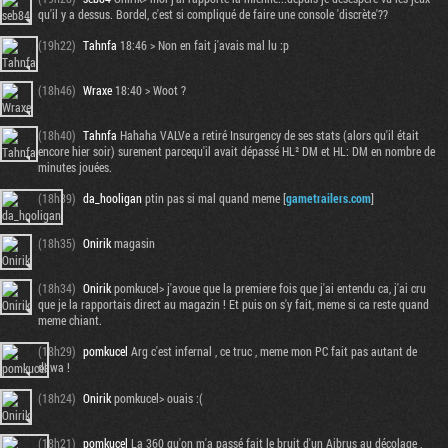
qu'il y a dessus. Bordel, c'est si compliqué de faire une console 'discrète'??
(19h22)
Tahnfa
18:46 > Non en fait j'avais mal lu :p
(18h46)
Wraxe
18:40 > Woot ?
(18h40)
Tahnfa
Hahaha VALVe a retiré Insurgency de ses stats (alors qu'il était
encore hier soir) surement parcequ'il avait dépassé HL² DM et HL: DM en nombre de
minutes jouées.
(18h39)
da_hooligan
ptin pas si mal quand meme [
gametrailers.com
]
(18h35)
Onirik
magasin
(18h34)
Onirik
pomkucel> j'avoue que la premiere fois que j'ai entendu ca, j'ai cru
que je la rapportais direct au magazin ! Et puis on s'y fait, meme si ca reste quand
meme chiant.
(18h29)
pomkucel
Arg c'est infernal , ce truc , meme mon PC fait pas autant de
dawa !
(18h24)
Onirik
pomkucel> ouais :(
(18h21)
pomkucel
La 360 qu'on m'a passé fait le bruit d'un Aibrus au décolage ,