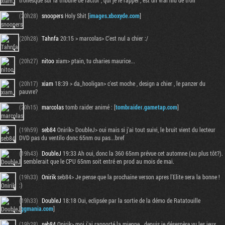
trollesque sur la tribune de factor , qui je le rappel , est un vrai nid de troll
(20h28)
snoopers
Holy Shit [
images.xboxyde.com
]
(20h28)
Tahnfa
20:15 > marcolas> C'est nul a chier :/
(20h27)
nitoo
xiam> ptain, tu charies maurice...
(20h17)
xiam
18:39 > da_hooligan> c'est moche , design a chier , le panzer du
pauvre?
(20h15)
marcolas
tomb raider animé : [
tombraider.gametap.com
]
(19h59)
seb84
Onirik> DoubleJ> oui mais si j'ai tout suivi, le bruit vient du lecteur
DVD pas du ventilo donc 65nm ou pas...bref
(19h43)
DoubleJ
19:33 Ah oui, donc la 360 65nm prévue cet automne (au plus tôt?).
Il semblerait que le CPU 65nm soit entré en prod au mois de mai.
(19h33)
Onirik
seb84> Je pense que la prochaine verson apres l'Elite sera la bonne !
:)
(19h33)
DoubleJ
18:18 Oui, eclipsée par la sortie de la démo de Ratatouille
[
ggmania.com
]
(19h28)
seb84
Onirik> moi j'ai rapporté la mienne...depuis je désespère vu les jeux