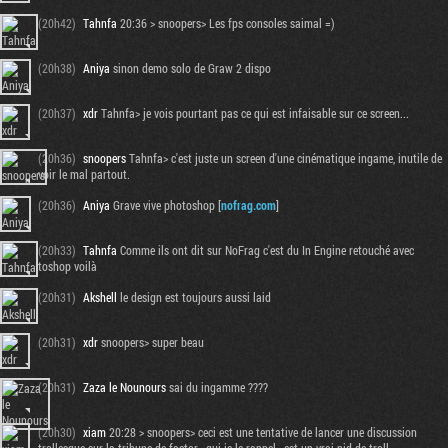
(20h42)
Tahnfa
20:36 > snoopers> Les fps consoles saimal =)
(20h38)
Aniya
sinon demo solo de Graw 2 dispo
(20h37)
xdr
Tahnfa> je vois pourtant pas ce qui est infaisable sur ce screen...
(20h36)
snoopers
Tahnfa> c'est juste un screen d'une cinématique ingame, inutile de
voir le mal partout.
(20h36)
Aniya
Grave vive photoshop [
nofrag.com
]
(20h33)
Tahnfa
Comme ils ont dit sur NoFrag c'est du In Engine retouché avec
toshop voilà
(20h31)
Akshell
le design est toujours aussi laid
(20h31)
xdr
snoopers> super beau
(20h31)
Zaza le Nounours
sai du ingamme ????
(20h30)
xiam
20:28 > snoopers> ceci est une tentative de lancer une discussion