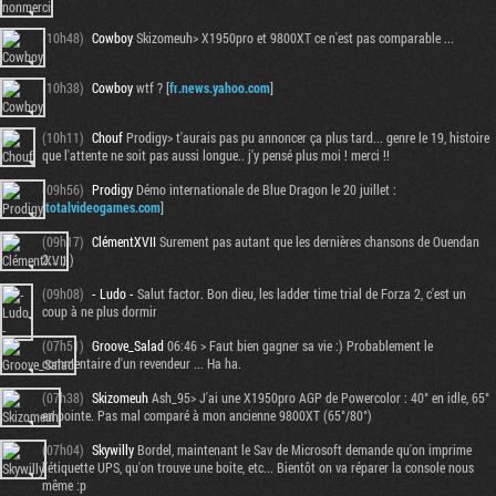
(10h48)
Cowboy
Skizomeuh> X1950pro et 9800XT ce n'est pas comparable ...
(10h38)
Cowboy
wtf ? [
fr.news.yahoo.com
]
(10h11)
Chouf
Prodigy> t'aurais pas pu annoncer ça plus tard... genre le 19, histoire
que l'attente ne soit pas aussi longue.. j'y pensé plus moi ! merci !!
(09h56)
Prodigy
Démo internationale de Blue Dragon le 20 juillet :
[
totalvideogames.com
]
(09h17)
ClémentXVII
Surement pas autant que les dernières chansons de Ouendan
2... ;-)
(09h08)
- Ludo -
Salut factor. Bon dieu, les ladder time trial de Forza 2, c'est un
coup à ne plus dormir
(07h51)
Groove_Salad
06:46 > Faut bien gagner sa vie :) Probablement le
commentaire d'un revendeur ... Ha ha.
(07h38)
Skizomeuh
Ash_95> J'ai une X1950pro AGP de Powercolor : 40° en idle, 65°
en pointe. Pas mal comparé à mon ancienne 9800XT (65°/80°)
(07h04)
Skywilly
Bordel, maintenant le Sav de Microsoft demande qu'on imprime
l'étiquette UPS, qu'on trouve une boite, etc... Bientôt on va réparer la console nous
même :p