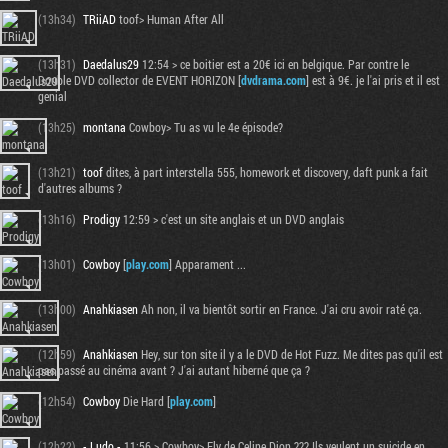
(13h34)
TRiiAD
toof> Human After All
(13h31)
Daedalus29
12:54 > ce boitier est a 20€ ici en belgique. Par contre le
Double DVD collector de EVENT HORIZON [
dvdrama.com
] est à 9€. je l'ai pris et il est
genial
(13h25)
montana
Cowboy> Tu as vu le 4e épisode?
(13h21)
toof
dites, à part interstella 555, homework et discovery, daft punk a fait
d'autres albums ?
(13h16)
Prodigy
12:59 > c'est un site anglais et un DVD anglais
(13h01)
Cowboy
[
play.com
] Apparament ...
(13h00)
Anahkiasen
Ah non, il va bientôt sortir en France. J'ai cru avoir raté ça.
(12h59)
Anahkiasen
Hey, sur ton site il y a le DVD de Hot Fuzz. Me dites pas qu'il est
pas passé au cinéma avant ? J'ai autant hiberné que ça ?
(12h54)
Cowboy
Die Hard [
play.com
]
(12h22)
- Ludo -
11:56 > Cowboy> Fly de Celine Dion ??? Ils veulent un suicide en