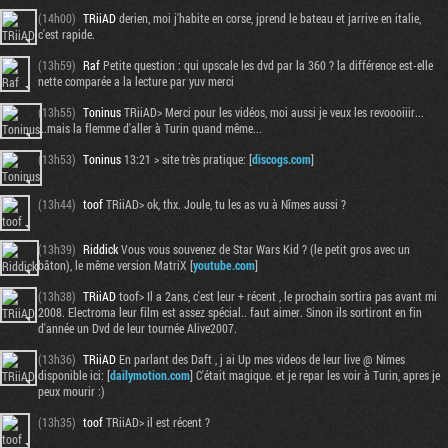
(14h00)
TRiiAD
derien, moi j'habite en corse, jprend le bateau et jarrive en italie,
c'est rapide.
(13h59)
Raf
Petite question : qui upscale les dvd par la 360 ? la différence est-elle
nette comparée a la lecture par yuv merci
(13h55)
Toninus
TRiiAD> Merci pour les vidéos, moi aussi je veux les revoooiiir...
...mais la flemme d'aller à Turin quand même...
(13h53)
Toninus
13:21 > site très pratique: [
discogs.com
]
(13h44)
toof
TRiiAD> ok, thx. Joule, tu les as vu à Nîmes aussi ?
(13h39)
Riddick
Vous vous souvenez de Star Wars Kid ? (le petit gros avec un
bâton), le même version MatriX [
youtube.com
]
(13h38)
TRiiAD
toof> Il a 2ans, c'est leur + récent , le prochain sortira pas avant mi
2008. Electroma leur film est assez spécial.. faut aimer. Sinon ils sortiront en fin
d'année un Dvd de leur tournée Alive2007.
(13h36)
TRiiAD
En parlant des Daft , j ai Up mes videos de leur live @ Nimes
disponible ici: [
dailymotion.com
] C'était magique. et je repar les voir à Turin, apres je
peux mourir :)
(13h35)
toof
TRiiAD> il est récent ?