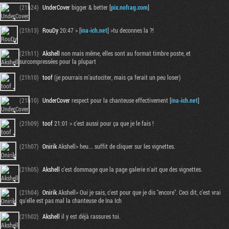
(21h24)
UnderCover
bigger & better [
pix.nofrag.com
]
(21h13)
RouDy
20:47 > [
ina-ich.net
] >tu deconnes la ?!
(21h11)
Akshell
non mais même, elles sont au format timbre poste, et
surcompressées pour la plupart
(21h10)
toof
(je pourrais m'autociter, mais ça ferait un peu loser)
(21h10)
UnderCover
respect pour la chanteuse effectivement [
ina-ich.net
]
(21h09)
toof
21:01 > c'est aussi pour ça que je le fais !
(21h07)
Onirik
Akshell> heu... suffit de cliquer sur les vignettes.
(21h05)
Akshell
c'est dommage que la page galerie n'ait que des vignettes.
(21h04)
Onirik
Akshell> Oui je sais, c'est pour que je dis "encore". Ceci dit, c'est vrai
qu'elle est pas mal la chanteuse de Ina Ich
(21h02)
Akshell
il y est déjà rassures toi.