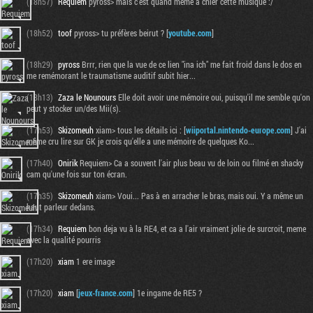
(18h57)
Requiem
pyross> mais c'est quand meme à chier cette musique :/
(18h52)
toof
pyross> tu préfères beirut ? [
youtube.com
]
(18h29)
pyross
Brrr, rien que la vue de ce lien "ina ich" me fait froid dans le dos en
me remémorant le traumatisme auditif subit hier...
(18h13)
Zaza le Nounours
Elle doit avoir une mémoire oui, puisqu'il me semble qu'on
peut y stocker un/des Mii(s).
(17h53)
Skizomeuh
xiam> tous les détails ici : [
wiiportal.nintendo-europe.com
] J'ai
même cru lire sur GK je crois qu'elle a une mémoire de quelques Ko...
(17h40)
Onirik
Requiem> Ca a souvent l'air plus beau vu de loin ou filmé en shacky
cam qu'une fois sur ton écran.
(17h35)
Skizomeuh
xiam> Voui... Pas à en arracher le bras, mais oui. Y a même un
haut parleur dedans.
(17h34)
Requiem
bon deja vu à la RE4, et ca a l'air vraiment jolie de surcroit, meme
avec la qualité pourris
(17h20)
xiam
1 ere image
(17h20)
xiam
[
jeux-france.com
] 1e ingame de RE5 ?