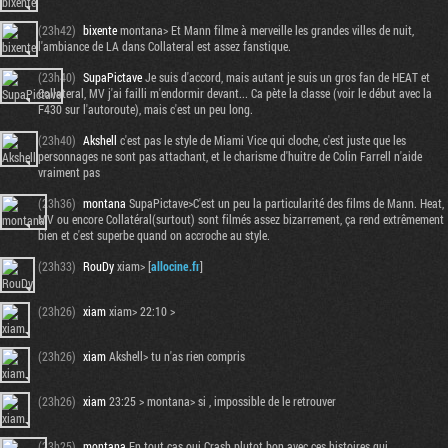
(23h42)
bixente
montana> Et Mann filme à merveille les grandes villes de nuit,
l'ambiance de LA dans Collateral est assez fanstique.
(23h40)
SupaPictave
Je suis d'accord, mais autant je suis un gros fan de HEAT et
Collateral, MV j'ai failli m'endormir devant... Ca pète la classe (voir le début avec la
F430 sur l'autoroute), mais c'est un peu long.
(23h40)
Akshell
c'est pas le style de Miami Vice qui cloche, c'est juste que les
personnages ne sont pas attachant, et le charisme d'huitre de Colin Farrell n'aide
vraiment pas
(23h36)
montana
SupaPictave>C'est un peu la particularité des films de Mann. Heat,
MV ou encore Collatéral(surtout) sont filmés assez bizarrement, ça rend extrêmement
bien et c'est superbe quand on accroche au style.
(23h33)
RouDy
xiam> [
allocine.fr
]
Tribune
(23h26)
xiam
xiam> 22:10 >
(23h26)
xiam
Akshell> tu n'as rien compris
(23h26)
xiam
23:25 > montana> si , impossible de le retrouver
(23h25)
montana
En tout cas oui Crash plutot bon avec ces histoires qui