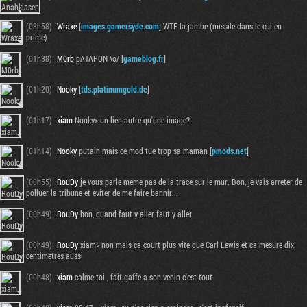
(03h58)
Wraxe
[
images.gamersyde.com
] WTF la jambe (missile dans le cul en
prime)
(01h38)
M0rb
pATAPON \o/ [
gameblog.fr
]
(01h20)
Nooky
[
tds.platinumgold.de
]
(01h17)
xiam
Nooky> un lien autre qu'une image?
(01h14)
Nooky
putain mais ce mod tue trop sa maman [
pmods.net
]
(00h55)
RouDy
je vous parle meme pas de la trace sur le mur. Bon, je vais arreter de
polluer la tribune et eviter de me faire bannir...
(00h49)
RouDy
bon, quand faut y aller faut y aller
(00h49)
RouDy
xiam> non mais ca court plus vite que Carl Lewis et ca mesure dix
centimetres aussi
(00h48)
xiam
calme toi , fait gaffe a son venin c'est tout