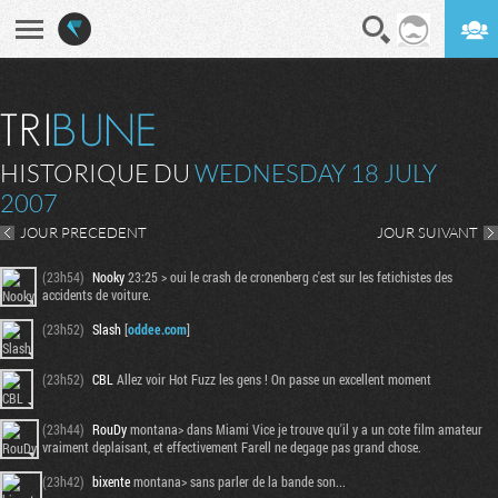
En direct
Digest
HISTORIQUE DU
WEDNESDAY 18 JULY
2007
JOUR PRECEDENT
JOUR SUIVANT
(23h54)
Nooky
23:25 > oui le crash de cronenberg c'est sur les fetichistes des
accidents de voiture.
(23h52)
Slash
[
oddee.com
]
(23h52)
CBL
Allez voir Hot Fuzz les gens ! On passe un excellent moment
(23h44)
RouDy
montana> dans Miami Vice je trouve qu'il y a un cote film amateur
vraiment deplaisant, et effectivement Farell ne degage pas grand chose.
(23h42)
bixente
montana> sans parler de la bande son...