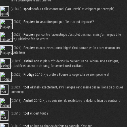
faire croire qu'elle sait chanter
(20h39)
spook
toof> Et elle chante mal ("Au Revoir" et crispant par exemple).
(20h31)
Requiem
tu veux dire quoi par: "le truc qui depasse"?
(20h27)
Requiem
par contre l'acoustique c'est ptet pas mal, mais j'arrive pas à le
lire, Quicktime fait sa crotte
(20h24)
Requiem
musicalement aussi bigre! c'est pauvre, enfin apres chacun ses
gouts hein
(20h24)
Akshell
non et pis suffit de voir la couverture de l'album, une asiatique,
attachée et couverte de sang, forcement c'est excitant.
(20h22)
Prodigy
20:15 > je préfère Fourre ta cagole, la version peuchère!
(20h21)
toof
Akshell> exactement, avril lavigne vend même des millions de disques
comme ça
(20h18)
Akshell
20:12 > je ne vois rien de rédibitoire la dedans, bien au contraire
(20h16)
toof
et c'est tout ?
(20h15)
toof
ah ben ça change de fous ta cagoule, c'est sur