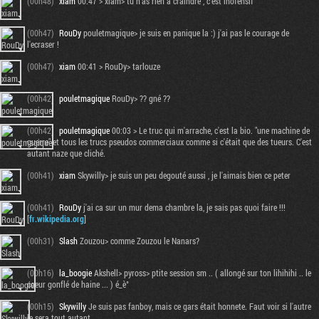
(00h48)
xiam
00:47 > xiam> tu n'as rien a craindre , c'est inofensif
(00h47)
RouDy
pouletmagique> je suis en panique la :) j'ai pas le courage de
l'ecraser !
(00h47)
xiam
00:41 > RouDy> tarlouze
(00h42)
pouletmagique
RouDy> ?? gné ??
(00h42)
pouletmagique
00:03 > Le truc qui m'arrache, c'est la bio. "une machine de
guerre" et tous les trucs pseudos commerciaux comme si c'était que des tueurs. C'est
autant naze que cliché.
(00h41)
xiam
Skywilly> je suis un peu degouté aussi , je l'aimais bien ce peter
(00h41)
RouDy
j'ai ca sur un mur dema chambre la, je sais pas quoi faire !!!
[
fr.wikipedia.org
]
(00h31)
Slash
Zouzou> comme Zouzou le Nanars?
(00h16)
la_boogie
Akshell> pyross> ptite session sm .. ( allongé sur ton lihihihi .. le
coeur gonflé de haine ... ) é_è°
(00h15)
Skywilly
Je suis pas fanboy, mais ce gars était honnete. Faut voir si l'autre
le sera tout autant...