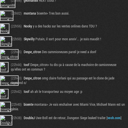
(23h06)
geoman88
HEAT ctout !
(23h02)
montana
bixente> Tres bon aussi.
(22h56)
Nooky
y a des hacks sur les ventes onlines dans TDU ?
(22h50)
Skywilly
Putain, il sort pour mon anniv'... je suis maudit !
(22h45)
Despe_citron
Des cammioneuses pareil je need a donf
(22h44)
toof
Despe_citron> tu dis ça à cause de la machoire de camionneuse
qu'elles ont en commun ?
(22h43)
Despe_citron
omg claire forlani qui au passage est le clone de jade
raymond o/
(22h42)
toof
ah ah le transporteur au moyen age :p
(22h40)
bixente
montana> Je vais enchaîner avec Miami Vice, Michael Mann est un
génie.
(22h38)
DoubleJ
Uwe Boll est de retour, Dungeon Siege leaked trailer [
veoh.com
]