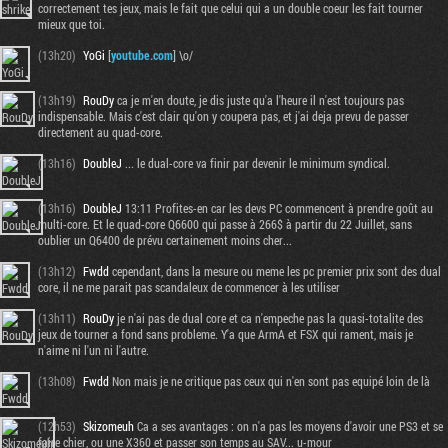
correctement tes jeux, mais le fait que celui qui a un double coeur les fait tourner
mieux que toi.
(13h20)
YoGi
[
youtube.com
] \o/
(13h19)
RouDy
ca je m'en doute, je dis juste qu'a l'heure il n'est toujours pas
indispensable. Mais c'est clair qu'on y coupera pas, et j'ai deja prevu de passer
directement au quad-core.
(13h16)
DoubleJ
... le dual-core va finir par devenir le minimum syndical.
(13h16)
DoubleJ
13:11 Profites-en car les devs PC commencent à prendre goût au
multi-core. Et le quad-core Q6600 qui passe à 266$ à partir du 22 Juillet, sans
oublier un Q6400 de prévu certainement moins cher...
(13h12)
Fwdd
cependant, dans la mesure ou meme les pc premier prix sont des dual
core, il ne me parait pas scandaleux de commencer à les utiliser
(13h11)
RouDy
je n'ai pas de dual core et ca n'empeche pas la quasi-totalite des
jeux de tourner a fond sans probleme. Y'a que ArmA et FSX qui rament, mais je
n'aime ni l'un ni l'autre.
(13h08)
Fwdd
Non mais je ne critique pas ceux qui n'en sont pas equipé loin de là
(12h53)
Skizomeuh
Ca a ses avantages : on n'a pas les moyens d'avoir une PS3 et se
faire chier, ou une X360 et passer son temps au SAV... u-mour