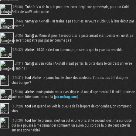
(16h30)
Tahnfa
Y a de la pub pour des trucs illegal sur gamersyde, pour un Gold
Seller de WoW entre autre.
(15h44)
Sam@vs
Akshell> Tu trainais pas sur les serveurs clubic CS à leur début par
hasard ?
(15h35)
Sam@vs
Mmm et pour l'aréoport, si la piste aurait était peinte en violet, ça
se serait peut être pas passer comme ça !
(15h32)
Akshell
15:31 > c'est un hommage, je savais que tu y serais sensible
(15h31)
Sam@vs
Ben voilà ! Akshell il sait parler, la birte dans le cul c'est universel
au moins !
(15h31)
toof
Akshell > j'aime bcp le choix des couleurs. t'aurais pas été designer
chez bungie ?
(15h30)
Akshell
mais putain, vous avez déjà eu 8 ans d'age mental ? Il suffit juste de
voir mon bite dans ton cul là [
pix.nofrag.com
]
(15h29)
toof
(et quand on voit la gueule de l'aéroport de congonhas, on comprend
vite)
(15h29)
toof
ben le premier, c'est un cul et une bite, et le second, c'est ma curiosité
qui m'a poussé à me demander comment un avion qui sort de la piste peut atterrir
sur une zone habité