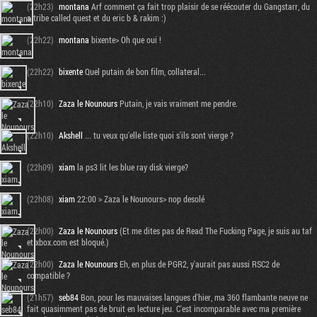
(22h23)
montana
Arf comment ça fait trop plaisir de se réécouter du Gangstarr, du
a tribe called quest et du eric b & rakim :)
(22h22)
montana
bixente> Oh que oui !
(22h22)
bixente
Quel putain de bon film, collateral...
(22h10)
Zaza le Nounours
Putain, je vais vraiment me pendre.
(22h10)
Akshell
... tu veux qu'elle liste quoi s'ils sont vierge ?
(22h09)
xiam
la ps3 lit les blue ray disk vierge?
(22h08)
xiam
22:00 > Zaza le Nounours> nop desolé
(22h00)
Zaza le Nounours
(Et me dites pas de Read The Fucking Page, je suis au taf
et xbox.com est bloqué.)
(22h00)
Zaza le Nounours
Eh, en plus de PGR2, y'aurait pas aussi RSC2 de
compatible ?
(21h57)
seb84
Bon, pour les mauvaises langues d'hier, ma 360 flambante neuve ne
fait quasimment pas de bruit en lecture jeu. C'est incomparable avec ma première