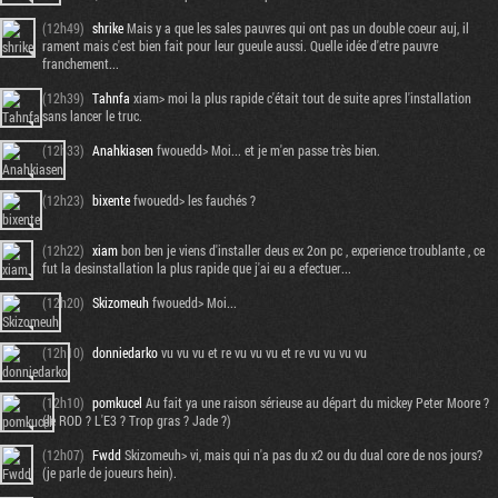
(12h49)
shrike
Mais y a que les sales pauvres qui ont pas un double coeur auj, il
rament mais c'est bien fait pour leur gueule aussi. Quelle idée d'etre pauvre
franchement...
(12h39)
Tahnfa
xiam> moi la plus rapide c'était tout de suite apres l'installation
sans lancer le truc.
(12h33)
Anahkiasen
fwouedd> Moi... et je m'en passe très bien.
(12h23)
bixente
fwouedd> les fauchés ?
(12h22)
xiam
bon ben je viens d'installer deus ex 2on pc , experience troublante , ce
fut la desinstallation la plus rapide que j'ai eu a efectuer...
(12h20)
Skizomeuh
fwouedd> Moi...
(12h10)
donniedarko
vu vu vu et re vu vu vu et re vu vu vu vu
(12h10)
pomkucel
Au fait ya une raison sérieuse au départ du mickey Peter Moore ?
(le ROD ? L'E3 ? Trop gras ? Jade ?)
(12h07)
Fwdd
Skizomeuh> vi, mais qui n'a pas du x2 ou du dual core de nos jours?
(je parle de joueurs hein).