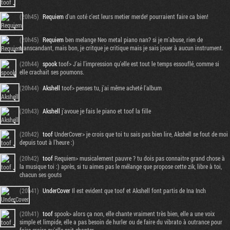
(20h45)
Requiem
d'un coté c'est leurs metier merde! pourraient faire ca bien!
(20h45)
Requiem
ben melange Neo metal piano nan? si je m'abuse, rien de
transcandant, mais bon, je critque je critique mais je sais jouer à aucun instrument.
(20h44)
spook
toof> J'ai l'impression qu'elle est tout le temps essouflé, comme si
elle crachait ses poumons.
(20h44)
Akshell
toof> penses tu, j'ai même acheté l'album
(20h43)
Akshell
j'avoue je fais le piano et toof la fille
(20h42)
toof
UnderCover> je crois que toi tu sais pas bien lire, Akshell se fout de moi
depuis tout à l'heure :)
(20h42)
toof
Requiem> musicalement pauvre ? tu dois pas connaitre grand chose à
la musique toi :) après, si tu aimes pas le mélange que propose cette zik, libre à toi,
chacun ses gouts
(20h41)
UnderCover
Il est evident que toof et Akshell font partis de Ina Inch
(20h41)
toof
spook> alors ça non, elle chante vraiment très bien, elle a une voix
simple et limpide, elle a pas besoin de hurler ou de faire du vibrato à outrance pour