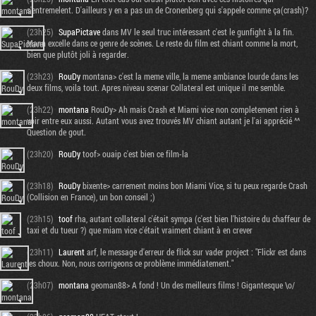
s'entremelent. D'ailleurs y en a pas un de Cronenberg qui s'appele comme ça(crash)?
(23h25)
SupaPictave
dans MV le seul truc intéressant c'est le gunfight à la fin.
Mann excelle dans ce genre de scènes. Le reste du film est chiant comme la mort,
bien que plutôt joli à regarder.
(23h23)
RouDy
montana> c'est la meme ville, la meme ambiance lourde dans les
deux films, voila tout. Apres niveau scenar Collateral est unique il me semble.
(23h22)
montana
RouDy> Ah mais Crash et Miami vice non completement rien à
voir entre eux aussi. Autant vous avez trouvés MV chiant autant je l'ai apprécié ^^
Question de gout.
(23h20)
RouDy
toof> ouaip c'est bien ce film-la
(23h18)
RouDy
bixente> carrement moins bon Miami Vice, si tu peux regarde Crash
(Collision en France), un bon conseil ;)
(23h15)
toof
rha, autant collateral c'était sympa (c'est bien l'histoire du chaffeur de
taxi et du tueur ?) que miam vice c'était vraiment chiant à en crever
(23h11)
Laurent
arf, le message d'erreur de flick sur vader project : "Flickr est dans
les choux. Non, nous corrigeons ce problème immédiatement."
(23h07)
montana
geoman88> A fond ! Un des meilleurs films ! Gigantesque \o/