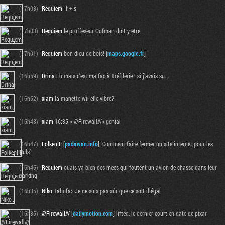
(17h03)
Requiem
-f + s
(17h03)
Requiem
le proffeseur Oufman doit y etre
(17h01)
Requiem
bon dieu de bois! [
maps.google.fr
]
(16h59)
Drina
Eh mais c'est ma fac à Tréfilerie ! si j'avais su...
(16h52)
xiam
la manette wii elle vibre?
(16h48)
xiam
16:35 > ///Firewall///> genial
(16h47)
FolkenIII
[
padawan.info
] "Comment faire fermer un site internet pour les
Nuls"
(16h45)
Requiem
ouais ya bien des mecs qui foutent un avion de chasse dans leur
parking
(16h35)
Niko
Tahnfa> Je ne suis pas sûr que ce soit illégal
(16h35)
///Firewall///
[
dailymotion.com
] lifted, le dernier court en date de pixar