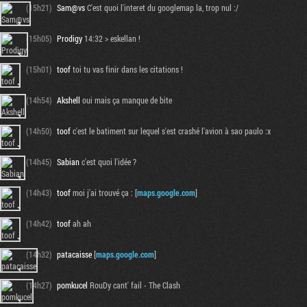
(15h21)
Sam@vs
C'est quoi l'interet du googlemap la, trop nul :/
(15h05)
Prodigy
14:32 > eskellan !
(15h01)
toof
toi tu vas finir dans les citations !
(14h54)
Akshell
oui mais ça manque de bite
(14h50)
toof
c'est le batiment sur lequel s'est crashé l'avion à sao paulo :x
(14h45)
Sabian
c'est quoi l'idée ?
(14h43)
toof
moi j'ai trouvé ça : [
maps.google.com
]
(14h42)
toof
ah ah
(14h32)
patacaisse
[
maps.google.com
]
(14h27)
pomkucel
RouDy cant' fail - The Clash