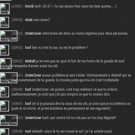
(21h01)
Onirik
toof> 20:47 > Tu vas encore finir dans les best quotes... :)
(20h59)
choki
msn down?
(20h55)
UnderCover
cette breve est donc au moins legitime pour deux personnes.
cool !
(20h52)
toof
ben vu c'est le cas, ou est le problème ?
(20h52)
Akshell
je ne vois pas en quoi le fait de me foutre de la gueule de toof
m'empeche d'aimer aussi ina ich.
(20h51)
UnderCover
aucun problème je vais t'aider. COntrairement a Akshell qui se
fout ouvertement de ta gueule, tu trouves juste que Ina ich c'est trodlaballe
(20h48)
toof
UnderCover> oh putain, c'est trop méchant ce que tu m'écris.
malheureusement, je crois que j'ai pas compris ce que tu voulais dire.
(20h47)
toof
(et si je pouvais être la nana de ina ich, je crois que je m'acheterai un
gode et un miroir, et je me branlerai en permanence en me regardant)
(20h47)
UnderCover
toof> par contre toi tu n'es pas un fan boy déguisé?
(20h46)
toof
Akshell> alors là tu me troues le cul ! je l'ai acheté aussi