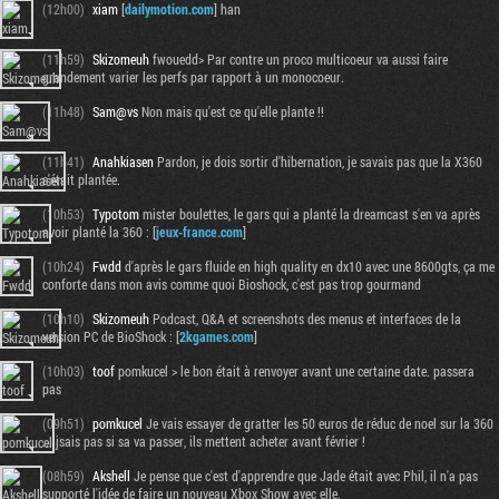
(12h00)
xiam
[
dailymotion.com
] han
(11h59)
Skizomeuh
fwouedd> Par contre un proco multicoeur va aussi faire
grandement varier les perfs par rapport à un monocoeur.
(11h48)
Sam@vs
Non mais qu'est ce qu'elle plante !!
(11h41)
Anahkiasen
Pardon, je dois sortir d'hibernation, je savais pas que la X360
s'était plantée.
(10h53)
Typotom
mister boulettes, le gars qui a planté la dreamcast s'en va après
avoir planté la 360 : [
jeux-france.com
]
(10h24)
Fwdd
d'après le gars fluide en high quality en dx10 avec une 8600gts, ça me
conforte dans mon avis comme quoi Bioshock, c'est pas trop gourmand
(10h10)
Skizomeuh
Podcast, Q&A et screenshots des menus et interfaces de la
version PC de BioShock : [
2kgames.com
]
(10h03)
toof
pomkucel > le bon était à renvoyer avant une certaine date. passera
pas
(09h51)
pomkucel
Je vais essayer de gratter les 50 euros de réduc de noel sur la 360
... jsais pas si sa va passer, ils mettent acheter avant février !
(08h59)
Akshell
Je pense que c'est d'apprendre que Jade était avec Phil, il n'a pas
supporté l'idée de faire un nouveau Xbox Show avec elle.