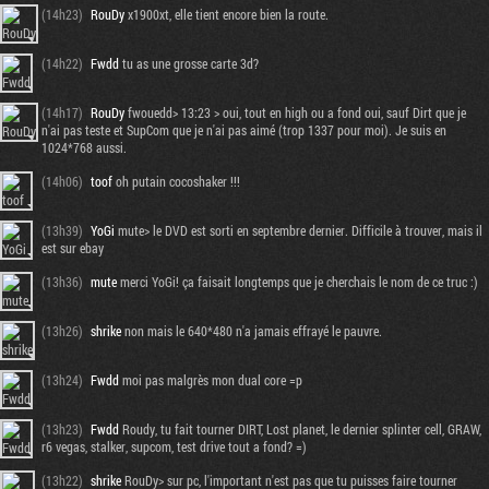
(14h23)
RouDy
x1900xt, elle tient encore bien la route.
(14h22)
Fwdd
tu as une grosse carte 3d?
(14h17)
RouDy
fwouedd> 13:23 > oui, tout en high ou a fond oui, sauf Dirt que je
n'ai pas teste et SupCom que je n'ai pas aimé (trop 1337 pour moi). Je suis en
1024*768 aussi.
(14h06)
toof
oh putain cocoshaker !!!
(13h39)
YoGi
mute> le DVD est sorti en septembre dernier. Difficile à trouver, mais il
est sur ebay
(13h36)
mute
merci YoGi! ça faisait longtemps que je cherchais le nom de ce truc :)
(13h26)
shrike
non mais le 640*480 n'a jamais effrayé le pauvre.
(13h24)
Fwdd
moi pas malgrès mon dual core =p
(13h23)
Fwdd
Roudy, tu fait tourner DIRT, Lost planet, le dernier splinter cell, GRAW,
r6 vegas, stalker, supcom, test drive tout a fond? =)
(13h22)
shrike
RouDy> sur pc, l'important n'est pas que tu puisses faire tourner