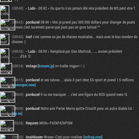
(08h48)
- Ludo -
08:42 > Ou que tu n'as jamais été vice président de MS peut etre ?.
(08h42)
pomkucel
08:40 > Moi je prend pas 300 000 dollars pour changer de poste
... mais c'est surement parce que jsuis pas un gros tatoué ^^
(08h40)
toof
c'est comme un jeu de chaises musicales... mais avec le bon nombre de
chaises :)
(08h36)
- Ludo -
08:09 > Remplacé par Dan Mattrick........ancien président
.........d'EA :D
(08h34)
vintage
[
konami.jp
] nv trailer mgpo+ ! :)
(08h15)
pomkucel
et ses tatoos ... alala il part chez EA sport et prend 1,5 millions
[
gamespot.com
]
(08h09)
pomkucel
Il va me manquer ... c'est une figure du ROD quand mem !$
(08h09)
pomkucel
Notre ami Perter Morre quitte Crosoft pour un autre diable EA :
[
jxp.ca
]
(05h28)
Requiem
M0rb> PATAPATAPON!
(04h00)
Anahkiasen
Wraxe> C'est pour rivaliser [
nofrag.com
]