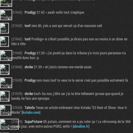
(21h42)
Prodigy
21:42 > aaah voilà tout s'explique
(21h42)
toof
ceci dit, y'en a une qui verrait ça d'un mauvais oeil
(21h42)
toof
Prodigy> si c'était possible, je dirais pas non au moins à un diner en
tête à tête
(21h40)
Prodigy
21:39 > j'ai posté ça dans la tribune y'a trois jours personne n'a
moufté donc bon :p
(21h40)
shrike
21:39 > et j'ecris comme une merde aussi
(21h39)
Prodigy
non mais toof tu veux te la serrer c'est pas possible autrement là
(21h39)
shrike
toof> ha non, j'éite car j'ai la bite tellement grosse que quand je
bande, he fais une syncope.
(21h39)
Tahnfa
Tenez un article intérecent chez Kotaku "E3 Best of Show: How it
Works" [
kotaku.com
]
(21h39)
SupaPictave
Oh putain, comment on a pu rater ça ! La rétrocomp de la 360
mise à jour, avec entre autres PGR2, enfin ! [
xboxlive.fr
]