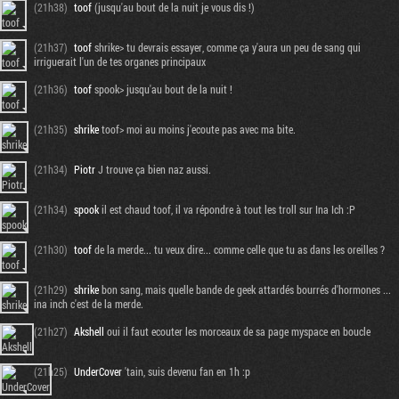
(21h38)
toof
(jusqu'au bout de la nuit je vous dis !)
(21h37)
toof
shrike> tu devrais essayer, comme ça y'aura un peu de sang qui
irriguerait l'un de tes organes principaux
(21h36)
toof
spook> jusqu'au bout de la nuit !
(21h35)
shrike
toof> moi au moins j'ecoute pas avec ma bite.
(21h34)
Piotr
J trouve ça bien naz aussi.
(21h34)
spook
il est chaud toof, il va répondre à tout les troll sur Ina Ich :P
(21h30)
toof
de la merde... tu veux dire... comme celle que tu as dans les oreilles ?
(21h29)
shrike
bon sang, mais quelle bande de geek attardés bourrés d'hormones ...
ina inch c'est de la merde.
(21h27)
Akshell
oui il faut ecouter les morceaux de sa page myspace en boucle
(21h25)
UnderCover
'tain, suis devenu fan en 1h :p