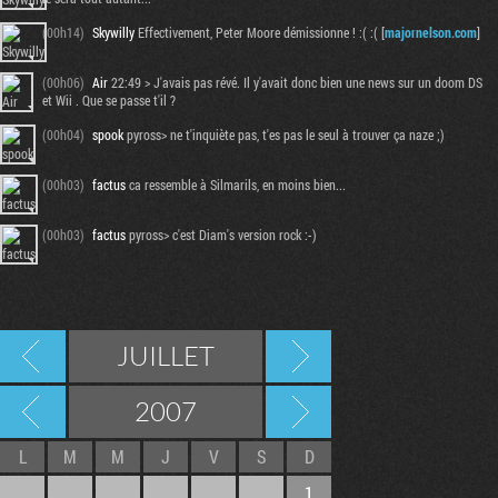
(00h14)
Skywilly
Effectivement, Peter Moore démissionne ! :( :( [
majornelson.com
]
(00h06)
Air
22:49 > J'avais pas révé. Il y'avait donc bien une news sur un doom DS
et Wii . Que se passe t'il ?
(00h04)
spook
pyross> ne t'inquiète pas, t'es pas le seul à trouver ça naze ;)
(00h03)
factus
ca ressemble à Silmarils, en moins bien...
(00h03)
factus
pyross> c'est Diam's version rock :-)
JUILLET
2007
L
M
M
J
V
S
D
1