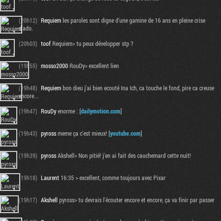
(20h12)
Requiem
les paroles sont digne d'une gamine de 16 ans en pleine crise
d'ado.
(20h03)
toof
Requiem> tu peux développer stp ?
(19h55)
mosso2000
RouDy> excellent lien
(19h48)
Requiem
bon dieu j'ai bien ecouté Ina Ich, ca touche le fond, pire ca creuse
encore...
(19h47)
RouDy
enorme : [
dailymotion.com
]
(19h43)
pyross
meme ça c'est mieux! [
youtube.com
]
(19h39)
pyross
Akshell> Non pitié! j'en ai fait des cauchemard cette nuit!
(19h18)
Laurent
16:35 > excellent, comme toujours avec Pixar
(19h17)
Akshell
pyross> tu devrais l'écouter encore et encore, ça va finir par passer