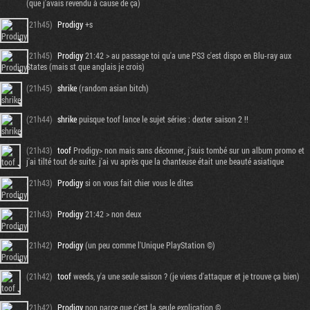
(que j'avais revendu à cause de ça)
(21h45)
Prodigy
+s
(21h45)
Prodigy
21:42 > au passage toi qu'a une PS3 c'est dispo en Blu-ray aux
States (mais st que anglais je crois)
(21h45)
shrike
(random asian bitch)
(21h44)
shrike
puisque toof lance le sujet séries : dexter saison 2 !!
(21h43)
toof
Prodigy> non mais sans déconner, j'suis tombé sur un album promo et
j'ai tilté tout de suite. j'ai vu après que la chanteuse était une beauté asiatique
(21h43)
Prodigy
si on vous fait chier vous le dites
(21h43)
Prodigy
21:42 > non deux
(21h42)
Prodigy
(un peu comme l'Unique PlayStation ©)
(21h42)
toof
weeds, y'a une seule saison ? (je viens d'attaquer et je trouve ça bien)
(21h42)
Prodigy
non parce que c'est la seule explication ©