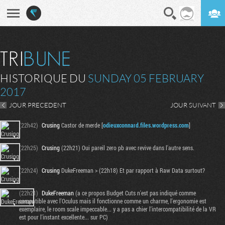
En direct
Digest
HISTORIQUE DU
SUNDAY 05 FEBRUARY
2017
JOUR PRECEDENT
JOUR SUIVANT
(22h42)
Crusing
Castor de merde [
odieuxconnard.files.wordpress.com
]
(22h25)
Crusing
(22h21) Oui pareil zero pb avec revive dans l'autre sens.
(22h24)
Crusing
DukeFreeman > (22h18) Et par rapport à Raw Data surtout?
(22h21)
DukeFreeman
(a ce propos Budget Cuts n'est pas indiqué comme
compatible avec l'Oculus mais il fonctionne comme un charme, l'ergonomie est
exemplaire, le room scale impeccable... y a pas a chier l'intercompatibilité de la VR
est pour l'instant excellente... sur PC)