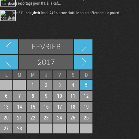
une reportage pour tf1, à la caf...
(00h51)
noir_desir
kmplt242 > genre ciotti le pourri défendant un pourri...
FEVRIER
2017
L
M
M
J
V
S
D
1
2
3
4
5
6
7
8
9
10
11
12
13
14
15
16
17
18
19
20
21
22
23
24
25
26
27
28