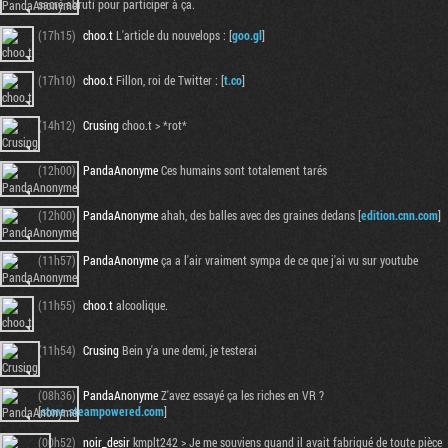
sacré abruti pour participer à ça.
(17h15)
choo.t
L'article du nouvelops : [
goo.gl
]
(17h10)
choo.t
Fillon, roi de Twitter : [
t.co
]
(14h12)
Crusing
choo.t > *rot*
(12h00)
PandaAnonyme
Ces humains sont totalement tarés
(12h00)
PandaAnonyme
ahah, des balles avec des graines dedans [
edition.cnn.com
]
(11h57)
PandaAnonyme
ça a l'air vraiment sympa de ce que j'ai vu sur youtube
(11h55)
choo.t
alcoolique.
(11h54)
Crusing
Bein y'a une demi, je testerai
(08h36)
PandaAnonyme
Z'avez essayé ça les riches en VR ?
[
store.steampowered.com
]
(00h52)
noir_desir
kmplt242 > Je me souviens quand il avait fabriqué de toute pièce