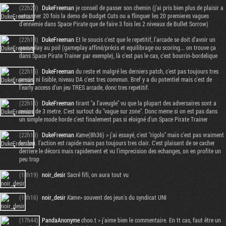
(22h20)
DukeFreeman
je conseil de passer son chemin (j'ai pris bien plus de plaisir a
retourner 20 fois la demo de Budget Cuts ou a flinguer les 20 premieres vagues
d'ennemie dans Space Pirate que de faire 3 fois les 2 niveaux de Bullet Sorrow)
(22h18)
DukeFreeman
Et le soucis c'est que le repetitif, l'arcade se doit d'avoir un
gameplay au poil (gameplay affiné/précis et equilibrage ou scoring... on trouve ça
dans Space Pirate Trainer par exemple), là c'est pas le cas, c'est bourrin-bordelique
(22h16)
DukeFreeman
du reste et malgré les derniers patch, c'est pas toujours tres
precis, ni lisible, niveau DA c'est tres commun. Bref y a du potentiel mais c'est de
l'early access d'un jeu TRES arcade, donc tres repetitif.
(22h15)
DukeFreeman
tirant "a l'aveugle" vu que la plupart des adversaires sont a
moins de 3 metre. C'est surtout du "vague sur zone". Donc meme si on est pas dans
un simple mode horde c'est finalement pas si eloigné d'un Space Pirate Trainer
(22h13)
DukeFreeman
Kame
(8h36) > j'ai essayé, c'est "rigolo" mais c'est pas vraiment
Tribune
foufou. l'action est rapide mais pas toujours tres clair. C'est plaisant de se cacher
derriere le décors mais rapidement et vu l'imprecision des echanges, on en profite un
peu trop
(18h19)
noir_desir
Sacré fifi, on aura tout vu
(18h16)
noir_desir
Kame
> souvent des jeun's du syndicat UNI
(17h44)
PandaAnonyme
choo.t > j'aime bien le commentaire. En tt cas, faut être un