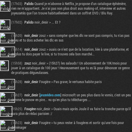
(17h03)
Palido
Quand je m'abonne à Netflix, je propose d'un catalogue éphémère,
rien ne m'appartient. Je n'ai pas non plus droit aux making-of, interview et autres
joyeusetés que l'on trouve habituellement dans un coffret DVD / Blu Ray.
(17h02)
Palido
noir_desir > ... Et ?
(16h20)
noir_desir
zouz > sans compter que les dlc ne sont pas compris, tu n'as pas
le jeu et tu dois acheter les dlc en sus
(16h14)
noir_desir
zouz > ouais ce n'est que de la location, liée à une plateforme, et
en plus tu dois payer le live, si tu trouves cela bon marché...
(15h58)
zouz
noir_desir > (15h27) les salauds ! Un abonnement de 10€/mois pour
jouer à un catalogue de 100 jeux ! Heureusement que tu es là pour dénoncer ce genre
de pratiques dégueulasses.
(15h28)
noir_desir
Fougère > Pas grave, le vertueux habite paris
(15h27)
noir_desir
[
jeuxvideo.com
] microsoft un peu plus dans le vomis, c'est un peu
comme le psnow en pire... vu qu'en plus tu télécharges ...
(15h25)
Fougère
noir_desir > Ouais mais après Joule il va faire la tronche parce qu'il
aura plus de rédac parisien :/
(15h23)
noir_desir
Fougère > tu peux rester à fougères et sortir qu'une fois pour
déménager