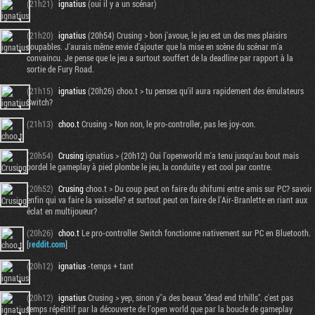
(21h21)
ignatius
(oui il y a un scénar)
(21h20)
ignatius
(20h54) Crusing > bon j'avoue, le jeu est un des mes plaisirs
coupables. J'aurais même envie d'ajouter que la mise en scène du scénar m'a
convaincu. Je pense que le jeu a surtout souffert de la deadline par rapport à la
sortie de Fury Road.
(21h15)
ignatius
(20h26) choo.t > tu penses qu'il aura rapidement des émulateurs
Switch?
(21h13)
choo.t
Crusing > Non non, le pro-controller, pas les joy-con.
(20h54)
Crusing
ignatius > (20h12) Oui l'openworld m'a tenu jusqu'au bout mais
bordel le gameplay à pied plombe le jeu, la conduite y est cool par contre.
(20h52)
Crusing
choo.t > Du coup peut on faire du shifumi entre amis sur PC? savoir
enfin qui va faire la vaisselle? et surtout peut on faire de l'Air-Branlette en riant aux
éclat en multijoueur?
(20h26)
choo.t
Le pro-controller Switch fonctionne nativement sur PC en Bluetooth.
[
reddit.com
]
(20h12)
ignatius
-temps + tant
(20h12)
ignatius
Crusing > yep, sinon y''a des beaux "dead end trhills". c'est pas
temps répétitif par la découverte de l'open world que par la boucle de gameplay