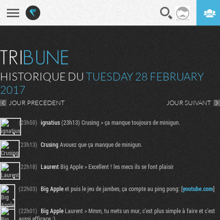
En direct
Digest
HISTORIQUE DU
TUESDAY 28 FEBRUARY
2017
JOUR PRECEDENT
JOUR SUIVANT
(23h50)
ignatius
(23h13) Crusing > ça manque toujours de minigun.
(23h13)
Crusing
Avouez que ça manque de minigun.
(22h18)
Laurent
Big Apple > Excellent ! les mecs ils se font plaisir
(22h03)
Big Apple
et puis le jeu de jambes, ça compte au ping pong: [
youtube.com
]
(22h01)
Big Apple
Laurent > Mmm, tu mets un mur, c'est plus simple à faire et c'est
aussi efficace :)