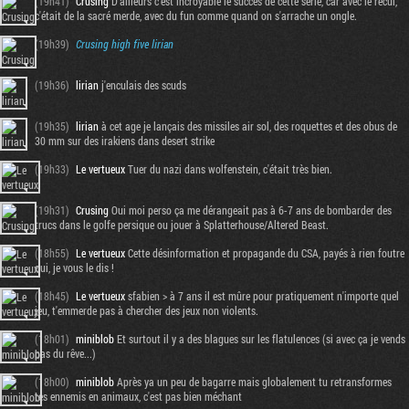
(19h41)
Crusing
D'ailleurs c'est incroyable le succès de cette série, car avec le recul,
c'était de la sacré merde, avec du fun comme quand on s'arrache un ongle.
(19h39)
Crusing
high five lirian
(19h36)
lirian
j'enculais des scuds
(19h35)
lirian
à cet age je lançais des missiles air sol, des roquettes et des obus de
30 mm sur des irakiens dans desert strike
(19h33)
Le vertueux
Tuer du nazi dans wolfenstein, c'était très bien.
(19h31)
Crusing
Oui moi perso ça me dérangeait pas à 6-7 ans de bombarder des
trucs dans le golfe persique ou jouer à Splatterhouse/Altered Beast.
Tribune
(18h55)
Le vertueux
Cette désinformation et propagande du CSA, payés à rien foutre
oui, je vous le dis !
(18h45)
Le vertueux
sfabien > à 7 ans il est mûre pour pratiquement n'importe quel
jeu, t'emmerde pas à chercher des jeux non violents.
(18h01)
miniblob
Et surtout il y a des blagues sur les flatulences (si avec ça je vends
pas du rêve...)
(18h00)
miniblob
Après ya un peu de bagarre mais globalement tu retransformes
tes ennemis en animaux, c'est pas bien méchant