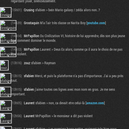
regardant jouer, silencieusement.
(15h01)
Crusing
sfabien > bein Mario galaxy / zelda alors non..?
(14h39)
Grostaquin
M'a l'air très classe ce Narita Boy [
youtube.com
]
(14h14)
MrPapillon
Ou Civilization VI, histoire de lui apprendre, dès son plus jeune
âge, comment dominer le monde.
(14h13)
MrPapillon
Laurent > Deus Ex alors, comme ça il aura le choix de ne pas
être violent.
(13h16)
zouz
sfabien > Rayman
(13h15)
sfabien
Merci, et puis la plateforme n'a pas d'importance. J'ai a peu près
tout.
(13h15)
sfabien
j'aime toutes ces lignes avec mon nom en gras. Je me sens
important.
(13h05)
Laurent
sfabien > non, ca devait etre celui-là [
amazon.com
]
(12h56)
Laurent
MrPapillon > le monsieur a dit pas violent
(12h55)
Laurent
sfabien > Les premiers harry potter, vraiment très bien pour