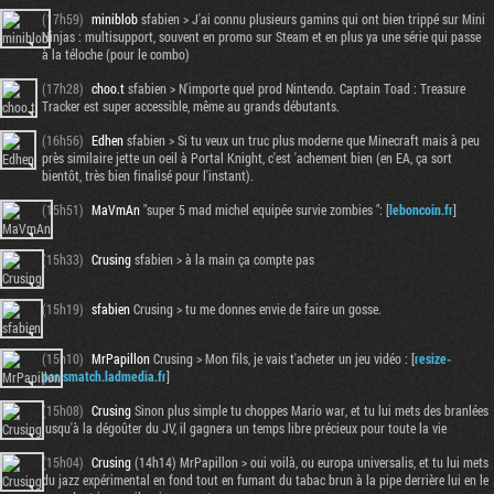
(17h59)
miniblob
sfabien > J'ai connu plusieurs gamins qui ont bien trippé sur Mini
Ninjas : multisupport, souvent en promo sur Steam et en plus ya une série qui passe
à la téloche (pour le combo)
(17h28)
choo.t
sfabien > N'importe quel prod Nintendo. Captain Toad : Treasure
Tracker est super accessible, même au grands débutants.
(16h56)
Edhen
sfabien > Si tu veux un truc plus moderne que Minecraft mais à peu
près similaire jette un oeil à Portal Knight, c'est 'achement bien (en EA, ça sort
bientôt, très bien finalisé pour l'instant).
(15h51)
MaVmAn
"super 5 mad michel equipée survie zombies ": [
leboncoin.fr
]
(15h33)
Crusing
sfabien > à la main ça compte pas
(15h19)
sfabien
Crusing > tu me donnes envie de faire un gosse.
(15h10)
MrPapillon
Crusing > Mon fils, je vais t'acheter un jeu vidéo : [
resize-
parismatch.ladmedia.fr
]
(15h08)
Crusing
Sinon plus simple tu choppes Mario war, et tu lui mets des branlées
jusqu'à la dégoûter du JV, il gagnera un temps libre précieux pour toute la vie
(15h04)
Crusing
(14h14) MrPapillon > oui voilà, ou europa universalis, et tu lui mets
du jazz expérimental en fond tout en fumant du tabac brun à la pipe derrière lui en le