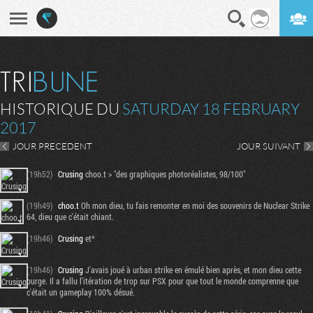
En direct
Digest
HISTORIQUE DU
SATURDAY 18 FEBRUARY
2017
JOUR PRECEDENT
JOUR SUIVANT
(19h52)
Crusing
choo.t > "des graphiques photoréalistes, 98/100"
(19h49)
choo.t
Oh mon dieu, tu fais remonter en moi des souvenirs de Nuclear Strike
64, dieu que c'était chiant.
(19h46)
Crusing
et*
(19h46)
Crusing
J'avais joué à urban strike en émulé bien après, et mon dieu cette
purge. Il a fallu l'itération de trop sur PSX pour que tout le monde comprenne que
c'était un gameplay 100% désué.