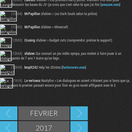
découvrir les bases du JV (je crois que c'est celui-là que j'ai fini [
amazon.com
]
(12h54)
MrPapillon
sfabien > (ou Dark Souls selon la police).
(12h53)
MrPapillon
sfabien > Minecraft.
(12h53)
Crusing
sfabien > budget cuts (comprendre: précise le support)
(12h43)
sfabien
Qui connait un jeu vidéo sympa, pas violent à faire jouer à un
gamin de 7 ans ? Autre qu'un lego.
(12h39)
kmplt242
Help les 3Distes [
factornews.com
]
(11h16)
Le vertueux
Nastyfox > Les dialogues en soient n'étaient pas si bons que ça,
mais le premier passait encore pour finir en gros navet affligeant avec le 3.
FEVRIER
2017